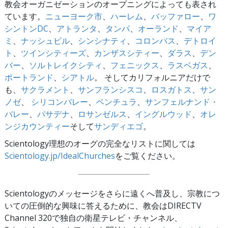
教会オーガニゼーションのオープニングによっても表され
ています。
ニューヨーク市
、
ハーレム
、
バッファロー
、
ワ
シントンDC
、
アトランタ
、
タンパ
、
オーランド
、
マイア
ミ
、
ナッシュビル
、
シンシナティ
、
コロンバス
、
デトロイ
ト
、
ツインシティーズ
、
カンザスシティー
、
ダラス
、
デン
バー
、
ソルトレイクシティ
、
フェニックス
、
ラスベガス
、
ポートランド
、
シアトル
。 そしてカリフォルニアだけで
も、
サクラメント
、
サンフランシスコ
、
ロスガトス
、
サン
ノゼ
、
シリコンバレー
、
ベンチュラ
、
サンフェルナンド・
バレー
、
パサデナ
、
ロサンゼルス
、
イングルウッド
、
オレ
ンジカウンティー
そして
サンディエゴ
。
Scientology理想のオーグの完全なリストに関しては
Scientology.jp/IdealChurches
をご覧ください。
Scientologyのメッセージをさらに遠くへ普及し、宗教につ
いての圧倒的な興味に答えるために、教会はDIRECTV
Channel 320で独自の衛星テレビ・チャンネル、