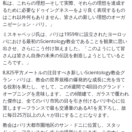
私は、これらの理想—そして実際、それらの理想を達成す
るために必要なドゥイングネス—をより良く表現するもの
はこれ以外何もありません。皆さんの新しい理想のオーガ
ニゼーション・パリ。」
ミスキャベッジ氏は、パリは1959年に設立されたヨーロッ
パにおける最初のScientology教会であることを観衆に思い
出させ、さらにこう付け加えました。「このようにして皆
さんは皆さん自身の未来の伝説を創造しようとしていると
ころです。」
8,825平方メートルの注目すべき新しいScientology教会グ
ラン・パリは、教会の世界規模の爆発的な成長に光を当て
る役割を果たし、そして、この6週間で4回目のグランド・
オープニングを意味します。 この6階建て、ガラスで覆われ
た傑作は、全てのパリ市民の目を引き付けるパリ中心に位
置します—フランスで最も交通量のあるA1を見下ろし、故
に毎日25万以上の人々が目にすることになります。
教会はパリ大都市圏地区のサン・ドニに位置し、スタッ