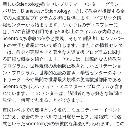
新しいScientology教会セレブリティーセンター・グラン・
パリは、DianeticsとScientology、そして教会が後援する全
ての人道支援プログラムを街に提供します。パブリック情
報センターから始まります。 いくつものディスプレーに
は、17の言語で利用できる500以上のフィルムが内蔵され、
Scientology宗教の信条と実践、そして創設者L. ロン ハバー
ドの生涯と遺産について紹介します。 またこの情報センタ
ーは、教会が実現させる著名な人道支援プログラムに関す
る詳細な概要を紹介します。それには、国際的な人権教育
プログラム、世界規模の薬物防止教育とリハビリテーショ
ン・プログラム、世界的な読み書き・学習センターのネッ
トワーク、今や民間で世界最大規模の災害救援部隊である
Scientologyボランティア・ミニスター・プログラムが含ま
れています。 このセンターは、訪問者たちが好きな時間に
見学し、何度でも来ることができます。
市民レベルでの連携という名のコミュニティー・イベント
に加え、教会のチャペルでは日曜サービス、結婚式、命名
式といったScientologyの宗教的な集会が行われます。 この