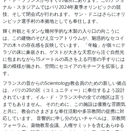
ド・ド・フランスからすぐの場所にあります。このナショ
ナル・スタジアムではパリ2024年夏季オリンピックの競
技、そして閉会式が行われます。 サン・ドニはさらにオリ
ンピック選手村の本拠地としても奉仕します。
輝く外観とモダンな幾何学的な木製の入り口の向こうに
は、この建物のそびえ立つアトリウムが、魅惑的なセコイ
アの木々の存在感を反映しています。 「年輪」が個々にテ
ラゾの床に象嵌され、ゲストが大きな天窓から注ぐ自然光
に包まれながら15メートルの高さを上る円形の手すりには
葉の模様が施され、空間にセコイアのモチーフを拡張しま
す。
フランスの昔からのScientology教会員のための新しい拠点
は、パリの20の区（コミュニティー）に奉仕するよう設計
されています。イル・ド・フランス中の全ての地区は言う
までもありません。 そのために、この施設は優雅な雰囲気
と共に、教会のさまざまな奉仕活動や多宗教間の提携に対
応しています。 音響的に申し分のないチャペルは、宗教間
フォーラム、薬物教育会議、人権サミットを含むあらゆる