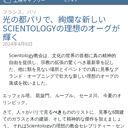
SCIENTOLOGY
教
フランス、パリ
会
光の都パリで、絢爛な新しい
&
セ
SCIENTOLOGYの理想のオーグが
レ
輝く
ブ
リ
2024年4月6日
テ
ィ
Scientology教会は、文化の世界の首都に真の精神的
ー･
自由を提供し、宗教の拡張の驚くべき最新章を記し
セ
ン
た、他に類を見ない場所とイベントでの真に
見事な
グ
タ
ランド・オープニングで壮大な新しい理想のオーグの
ー･
落成を祝いました。
オ
ブ・
グ
エッフェル塔。 凱旋門。 ルーブル。 セーヌ川。 今夏のオ
レ
リンピック。
ー
タ
さて、人々がパリで見る
べき
もののリストに、見事な6階建
ー・
てのガラスと木の建築、そして精神的な傑作を加えましょ
パ
う。 それはScientologyの理想の教会セレブリティー・セン
リ