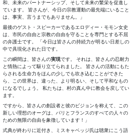
和、未来のパートナーシップ、そして未来の繁栄を促進し
ています。 皆さんが、今日の宗教運動の最先端にいること
は、事実、言うまでもありません。」
最後のゲスト・スピーカーであるエロディー・モモン女史
は、市民の自由と宗教の自由を守ることを専門とする不屈
の弁護士です。 「今日は皆さんの持続力が明るい日差しの
中で具現化された日です。
この瞬間は、皆さんの
実現
です。 それは、皆さんの忍耐力
と情熱によって駆り立てられました。 皆さんの活動にもた
らされる生命力をほんの少しでも吹き込むことができた
ら、この世界は、違った、より明るい、そして平和なもの
になるでしょう。 私たちは、村の真ん中に教会を戻してい
ます。
ですから、皆さんの創設者と彼のビジョンを称えて、この
新しい理想のオーグは、パリとフランスのすべての人々の
ための無限の自由を象徴しています！」
式典が終わりに近付き、ミスキャベッジ氏は聴衆にこう語