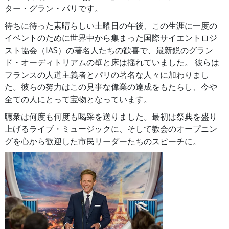
ター・グラン・パリです。
ス
待ちに待った素晴らしい土曜日の午後、この生涯に一度の
ツ
イベントのために世界中から集まった国際サイエントロジ
ア
ー
スト協会（IAS）の著名人たちの歓喜で、最新鋭のグラン
ド・オーディトリアムの壁と床は揺れていました。 彼らは
フランスの人道主義者とパリの著名な人々に加わりまし
た。彼らの努力はこの見事な偉業の達成をもたらし、今や
全ての人にとって宝物となっています。
聴衆は何度も何度も喝采を送りました。最初は祭典を盛り
上げるライブ・ミュージックに、そして教会のオープニン
グを心から歓迎した市民リーダーたちのスピーチに。