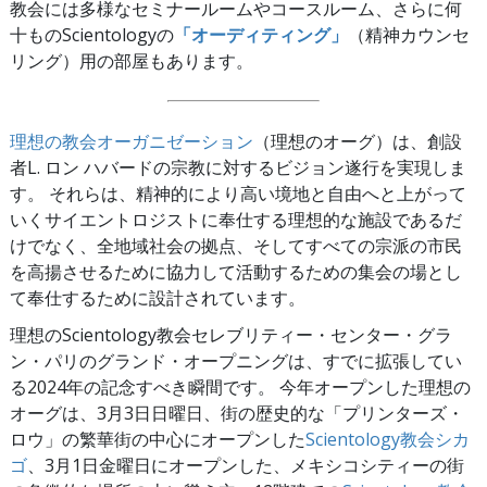
教会には多様なセミナールームやコースルーム、さらに何
十ものScientologyの
「オーディティング」
（精神カウンセ
リング）用の部屋もあります。
理想の教会オーガニゼーション
（理想のオーグ）は、創設
者L. ロン ハバードの宗教に対するビジョン遂行を実現しま
す。 それらは、精神的により高い境地と自由へと上がって
いくサイエントロジストに奉仕する理想的な施設であるだ
けでなく、全地域社会の拠点、そしてすべての宗派の市民
を高揚させるために協力して活動するための集会の場とし
て奉仕するために設計されています。
理想のScientology教会セレブリティー・センター・グラ
ン・パリのグランド・オープニングは、すでに拡張してい
る2024年の記念すべき瞬間です。 今年オープンした理想の
オーグは、3月3日日曜日、街の歴史的な「プリンターズ・
ロウ」の繁華街の中心にオープンした
Scientology教会シカ
ゴ
、3月1日金曜日にオープンした、メキシコシティーの街