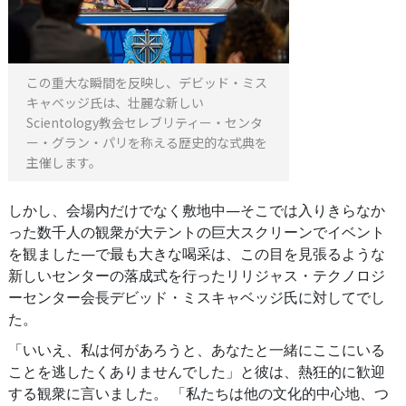
この重大な瞬間を反映し、デビッド・ミス
キャベッジ氏は、壮麗な新しい
Scientology教会セレブリティー・センタ
ー・グラン・パリを称える歴史的な式典を
主催します。
しかし、会場内だけでなく敷地中—そこでは入りきらなか
った数千人の観衆が大テントの巨大スクリーンでイベント
を観ました—で最も大きな喝采は、この目を見張るような
新しいセンターの落成式を行ったリリジャス・テクノロジ
ーセンター会長デビッド・ミスキャベッジ氏に対してでし
た。
「いいえ、私は何があろうと、あなたと一緒にここにいる
ことを逃したくありませんでした」と彼は、熱狂的に歓迎
する観衆に言いました。 「私たちは他の文化的中心地、つ