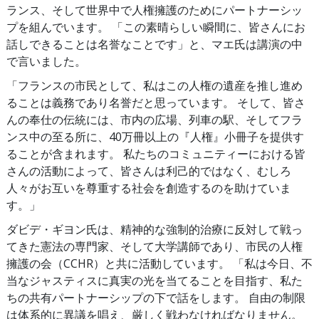
ランス、そして世界中で人権擁護のためにパートナーシッ
プを組んでいます。 「この素晴らしい瞬間に、皆さんにお
話しできることは名誉なことです」と、マエ氏は講演の中
で言いました。
「フランスの市民として、私はこの人権の遺産を推し進め
ることは義務であり名誉だと思っています。 そして、皆さ
んの奉仕の伝統には、市内の広場、列車の駅、そしてフラ
ンス中の至る所に、40万冊以上の『人権』小冊子を提供す
ることが含まれます。 私たちのコミュニティーにおける皆
さんの活動によって、皆さんは利己的ではなく、むしろ
人々がお互いを尊重する社会を創造するのを助けていま
す。」
ダビデ・ギヨン氏は、精神的な強制的治療に反対して戦っ
てきた憲法の専門家、そして大学講師であり、市民の人権
擁護の会（CCHR）と共に活動しています。 「私は今日、不
当なジャスティスに真実の光を当てることを目指す、私た
ちの共有パートナーシップの下で話をします。 自由の制限
は体系的に異議を唱え、厳しく戦わなければなりません。