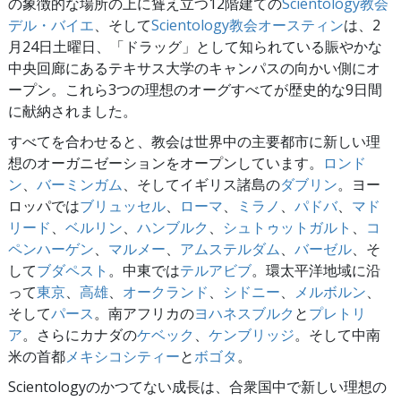
の象徴的な場所の上に聳え立つ12階建ての
Scientology教会
デル・バイエ
、そして
Scientology教会オースティン
は、2
月24日土曜日、「ドラッグ」として知られている賑やかな
中央回廊にあるテキサス大学のキャンパスの向かい側にオ
ープン。これら3つの理想のオーグすべてが歴史的な9日間
に献納されました。
すべてを合わせると、教会は世界中の主要都市に新しい理
想のオーガニゼーションをオープンしています。
ロンド
ン
、
バーミンガム
、そしてイギリス諸島の
ダブリン
。ヨー
ロッパでは
ブリュッセル
、
ローマ
、
ミラノ
、
パドバ
、
マド
リード
、
ベルリン
、
ハンブルク
、
シュトゥットガルト
、
コ
ペンハーゲン
、
マルメー
、
アムステルダム
、
バーゼル
、そ
して
ブダペスト
。中東では
テルアビブ
。環太平洋地域に沿
って
東京
、
高雄
、
オークランド
、
シドニー
、
メルボルン
、
そして
パース
。南アフリカの
ヨハネスブルク
と
プレトリ
ア
。さらにカナダの
ケベック
、
ケンブリッジ
。そして中南
米の首都
メキシコシティー
と
ボゴタ
。
Scientologyのかつてない成長は、合衆国中で新しい理想の