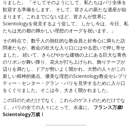
りました。 「そしてそのようにして、私たちはパリ全体を
歓迎する準備をします。 そして、皆さんの新たな遺産が始
まります。これまでにないほど、皆さんが世界に
Scientologyを発見するよう促して。 しかし今は、今日、私
たちは光の都の輝かしい理想のオーグを祝います。」
その時点で、数千人の熱狂的な教会員と好奇心に満ちた訪
問者たちが、教会の壮大な入り口にはやる思いで押し寄せ
ました。 続いて、きらびやかな建物の上にある巨大な青色
のリボンが舞い降り、花火が打ち上げられ、飾りテープが
辺りを満たし、ドアが勢いよく開かれ、大勢の人々がこの
新しい精神的拠点、優美な理想のScientology教会セレブリ
ティー・センター・グラン・パリを見学するために入り口
をくぐりました。そこは今、大きく開かれました。
この日のためだけでなく、これらのゲストのためだけでな
く、パリの全ての人々にとって、永遠に。
フランス万歳!
Scientology万歳！