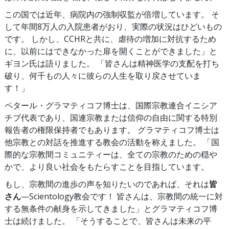
この国では近年、病院内の強制収監が倍増しています。 そ
して年間8万人の入院患者がおり、実際の状況はひどいもの
です。 しかし、CCHRと共に、虐待の増加に対抗するため
に、以前にはできなかった扉を開くことができました」と
ギヨン氏は語りました。 「皆さんは精神医学の支配を打ち
破り、何千もの人々に彼らの人生を取り戻させていま
す！」
ペタール・グラマティコフ博士は、国際宗教連合イニシア
チブ代表であり、国連宗教または信仰の自由に関する特別
報告者の権限保持者でもあります。 グラマティコフ博士は
他宗教との対話を推進する教会の活動を称えました。 「国
際的な宗教間コミュニティーは、全ての宗教のための穏や
かで、より良い社会をもたらすことを目指しています。
もし、宗教間の進歩の声を知りたいのであれば、それは
皆
さん
—Scientology教会です！ 皆さんは、宗教間の統一に対
する無条件の献身を示してきました」とグラマティコフ博
士は続けました。 「そうすることで、皆さんは未来の平