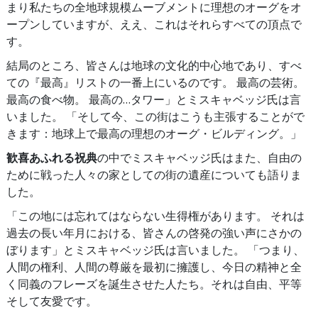
まり私たちの全地球規模ムーブメントに理想のオーグをオ
ープンしていますが、ええ、これはそれらすべての頂点で
す。
結局のところ、皆さんは地球の文化的中心地であり、すべ
ての『最高』リストの一番上にいるのです。 最高の芸術。
最高の食べ物。 最高の…タワー」とミスキャベッジ氏は言
いました。 「そして今、この街はこうも主張することがで
きます：地球上で最高の理想のオーグ・ビルディング。」
歓喜あふれる祝典
の中でミスキャベッジ氏はまた、自由の
ために戦った人々の家としての街の遺産についても語りま
した。
「この地には忘れてはならない生得権があります。 それは
過去の長い年月における、皆さんの啓発の強い声にさかの
ぼります」とミスキャベッジ氏は言いました。 「つまり、
人間の権利、人間の尊厳を最初に擁護し、今日の精神と全
く同義のフレーズを誕生させた人たち。それは自由、平等
そして友愛です。