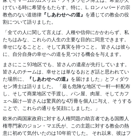
家でイマームのムスリム・フィダウセン博士は、希望が欠
けている時に希望をもたらす、特に、L. ロン ハバードの宗
教色のない道徳律
『しあわせへの道』
を通じての教会の役
割について語りました。
「全ての人に関して言えば、人種や信仰にかかわらず、私
たちはみな、これらの人生の主要な目的に同意できます。
幸せになることと、そして真実を持つこと。 皆さんは彼ら
に、自分自身の幸せへの道を見つける機会を与えます。
まさにここ93地区でも、皆さんの遺産が先行しています。
皆さんのチームは、幸せとは単なるおとぎ話と思われてい
た場所に、
『しあわせへの道』
を届けました」とフィダウ
セン博士は語りました。 「最も危険な地区で一軒一軒配布
し、そして商業地区で手渡し、パン屋、肉屋、そしてカフ
ェへ届け—皆さんは驚異的な4万冊を個人に与え、そうする
ことで、これらの通りを笑顔にしました。」
欧米の両国家政府に対する人権問題の助言者である国際人
権専門家のジョン・マエ氏が、この主題に対する教会の熱
意に初めて気付いたのは10年前でした。 それ以来、彼はフ