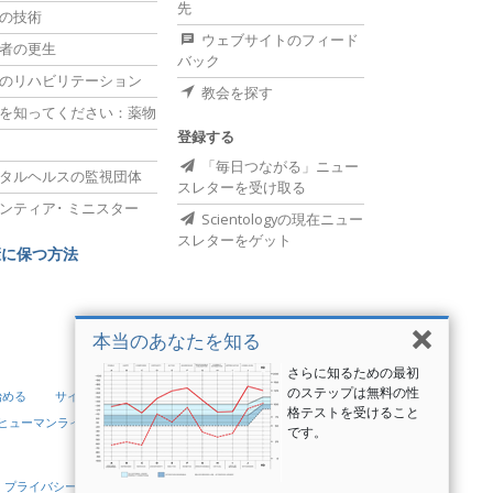
先
の技術
ウェブサイトのフィード
者の更生
バック
のリハビリテーション
教会を探す
を知ってください：薬物
登録する
「毎日つながる」ニュー
タルヘルスの監視団体
スレターを受け取る
ンティア･
ミニスター
Scientologyの現在ニュー
スレターをゲット
康に保つ方法
本当のあなたを知る
さらに知るための最初
のステップは無料の性
始める
サイエントロジー･
格テストを受けること
･ヒューマンライツ
ユース･フォー･ヒューマンライツ
です。
プライバシーに関する方針
•
クッキーの方針
•
利用規定
•
法的通知