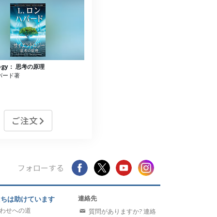
ology： 思考の原理
ハバード著
ご注文
フォローする
連絡先
たちは助けています
わせへの道
質問がありますか? 連絡