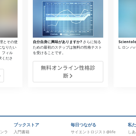
理とその使
自分自身に興味がありますか?
さらに知る
Scient
になりたい
ための最初のステップは無料の性格テスト
L. ロン 
、フィル
を受けることです。
求くださ
無料オンライン性格診
断
ブックストア
毎日つながる
私
ンラ
入門書籍
サイエントロジスト@life
しあ