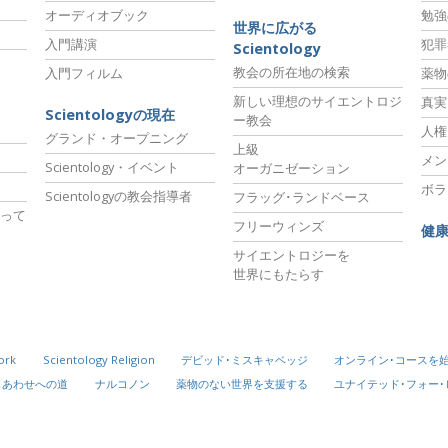
オーディオブック
勉強
世界に広がる
入門講演
犯罪
Scientology
教会の所在地の検索
入門フィルム
薬物
新しい理想のサイエントロジ
真実
Scientologyの現在
ー教会
人権
グランド・オープニング
上級
メン
Scientology・イベント
オーガニゼーション
ボラ
Scientologyの教会指導者
フラッグ･ランドベース
って
フリーウィンズ
健
サイエントロジーを
世界にもたらす
ork
Scientology Religion
デビッド･ミスキャベッジ
オンライン･コースを
しあわせへの道
ナルコノン
薬物のない世界を支援する
ユナイテッド･フォー