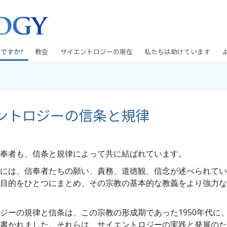
ですか?
教会
サイエントロジーの
現在
私たちは助けています
教会を探す
グランド・オープニング
しあわせへの道
入門の
条と規律
新しい理想のサイエントロジー教会
Scientology・イベント
アプライド･スカラスティッ
オーデ
ントロジーの信条と規律
ちが語るサイエ
上級
デビッド･ミスキャベッジ氏—
クリミノン
一般向
オーガニゼーション
Scientologyの教会指導者
ナルコノン
入門フ
会いましょう
フラッグ･ランド･ベース
奉者も、信条と規律によって共に結ばれています。
真実を知ってください：薬
初級の
フリーウィンズ
には、信奉者たちの願い、責務、道徳観、信念が述べられてい
ユナイテッド･フォー･ヒュ
目的をひとつにまとめ、その宗教の基本的な教義をより強力な
本原理
サイエントロジーを
ツ
世界にもたらす
紹介
市民の人権擁護の会
ジーの規律と信条は、この宗教の形成期であった1950年代に、L
書かれました。それらは、サイエントロジーの実践と発展のた
サイエントロジー･ボランテ