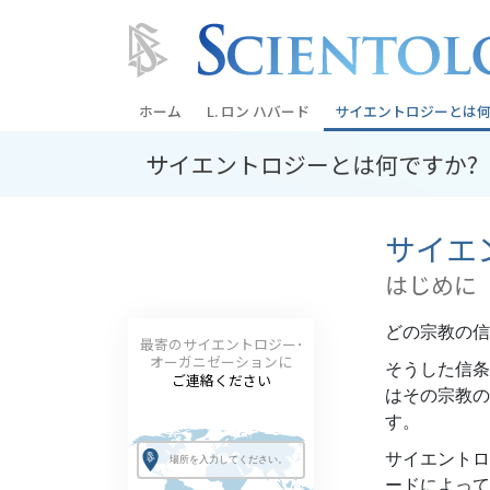
ホーム
L. ロン ハバード
サイエントロジーとは
何
サイエントロジーとは
何ですか?
信条と実践
サイエントロジーの信
サイエ
サイエントロジストた
ントロジー
はじめに
サイエントロジストに
どの宗教の信
最寄のサイエントロジー･
教会の内部
オーガニゼーションに
そうした信条
ご連絡ください
はその宗教の
サイエントロジーの基
す。
ダイアネティックスの
サイエントロ
ードによって
愛と憎しみ ―