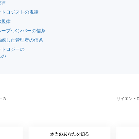
規律
ントロジストの規律
の規律
ループ･メンバーの信条
熟練した管理者の信条
ントロジーの
もの
ーの
サイエント
本当のあなたを知る