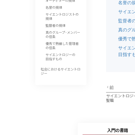
オーディターの規律
名誉の
名誉の規律
サイエ
サイエントロジストの
規律
監督者
監督者の規律
真のグ
真のグループ･メンバー
の信条
優秀で
優秀で熟練した管理者
サイエ
の信条
目指す
サイエントロジーの
目指すもの
社会におけるサイエントロ
ジー
前
サイエントロジ
聖職
入門の書籍