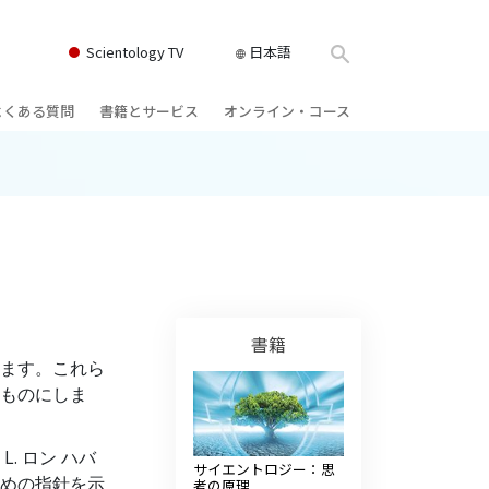
Scientology TV
日本語
よくある質問
書籍とサービス
オンライン・コース
書籍
背景と基本原理
どのように対立を解決するか
クス
ィオブック
教会の内部
存在のダイナミックス
け講演
サイエントロジーの組織
理解を構成するもの
ィルム
危険な環境に対する解決策
物
サービス
病気やけがのためのアシスト
書籍
ます。これら
ーマンライ
高潔さと正直さ
ものにしま
結婚
. ロン ハバ
サイエントロジー：思
感情のトーン・スケール
めの指針を示
ィア･ミニ
考の原理