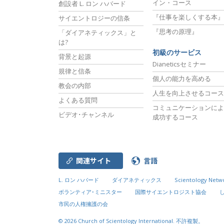
イン・コース
創設者 L. ロン ハバード
『仕事を楽しくする本』
サイエントロジーの信条
『思考の原理』
「ダイアネティックス」と
は?
初級のサービス
背景と起源
Dianeticsセミナー
規律と信条
個人の能力を高める
教会の内部
人生を向上させるコース
よくある質問
コミュニケーションによ
ビデオ･チャンネル
成功するコース
関連サイト
言語
L. ロン ハバード
ダイアネティックス
Scientology Netw
ボランティア･ミニスター
国際サイエントロジスト協会
市民の人権擁護の会
© 2026
Church of Scientology International.
不許複製。