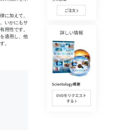
薬物に対する解決策
ご注文
律に加えて、
子ども
。いかにもサ
有用性です。
職場のためのツール
詳しい情報
を適用し、他
エシックスとコンディション
す。
抑圧の原因
調査
組織化の基礎
Scientology概要
広報活動の基礎
DVDをリクエスト
ターゲットとゴール
する
勉強の技術
コミュニケーション