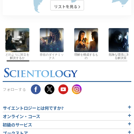
リストを見る
どのように対立を
存在のダイナミッ
理解を構成するも
危険な環境に対す
解決するか
クス
の
る解決策
フォローする
サイエントロジーとは
何ですか?
オンライン・コース
初級のサービス
ブックストア