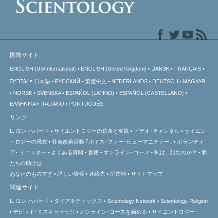
国際サイト
ENGLISH (US/International)
ENGLISH (United Kingdom)
DANSK
FRANÇAIS
עברית
日本語
РУССКИЙ
繁體中文
NEDERLANDS
DEUTSCH
MAGYAR
NORSK
SVENSKA
ESPAÑOL (LATINO)
ESPAÑOL (CASTELLANO)
ΕΛΛΗΝΙΚA
ITALIANO
PORTUGUÊS
リンク
L. ロン ハバード
サイエントロジーの信条と実践
ビデオ･チャンネル
サイエン
トロジーの
現在
社会改善活動 ｢ボイス･フォー･ヒューマニティー｣
ボランティ
ア･
ミニスター
よくある質問
書籍
オンライン･コース
私は、誰なのか？
私
たちの助けは
あなたのものです
詳しい情報
連絡先
所在地
サイトマップ
関連サイト
L. ロン ハバード
ダイアネティックス
Scientology Network
Scientology Religion
デビッド･ミスキャベッジ
オンライン･コースを始める
サイエントロジー･