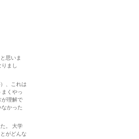
たと思いま
なりまし
が）、これは
うまくやっ
方が理解で
いなかった
た。 大学
ことがどんな