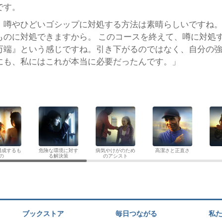
です。
、噂やひどいゴシップに対処する方法は素晴らしいですね
ものに対処できますから。 このコースを終えて、噂に対処
万端』という感じですね。引き下がるのではなく、自分の
にも、私にはこれが本当に必要だったんです。」
構成するも
危険な環境に対す
病気やけがのため
高潔さと正直さ
の
る解決策
のアシスト
ブックストア
毎日つながる
私