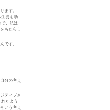
あります。
る生徒を助
ので、私は
解をもたらし
くんです。
ら自分の考え
ポジティブさ
されたよう
、そいう考え