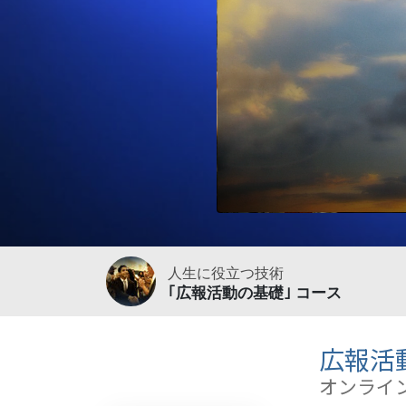
偉大さとは何か?
人生に役立つ技術
｢広報活動の基礎｣ コース
広報活
オンライ