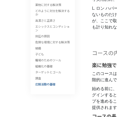
薬物に対する解決策
L. ロン 
どのように対立を解決する
ないものだけ
か
が、ここで取
高潔さと正直さ
も計り知れな
エシックスとコンディショ
ン
抑圧の原因
危険な環境に対する解決策
結婚
コースの
子ども
職場のためのツール
楽に勉強で
組織化の基礎
ターゲットとゴール
このコースは
調査
階的に進んで
広報活動の基礎
始める前に、
グインすると
プを進めるこ
提供されます
コースの長