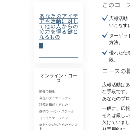
このコー
あなたのアイデ
広報活動
アや活動に対し
いこなす
て他の人からの
協力を得る鍵と
ターゲッ
なるもの
方法。
優れた仕
段。
コースの
オンライン・コー
ス
広報活動はあ
な手段です。
勉強の技術
あなたのプロ
存在のダイナミックス
理解を構成するもの
一般に、広報
感情のトーン・スケール
それは厳しい
コミュニケーション
欠けていまし
病気やけがのためのアシス
り実用的に、
ト