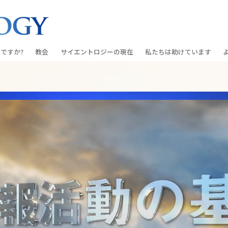
ですか?
教会
サイエントロジーの
現在
私たちは助けています
教会を探す
グランド・オープニング
しあわせへの道
入門の
条と規律
新しい理想のサイエントロジー教会
Scientology・イベント
アプライド･スカラスティッ
オーデ
ちが語るサイエ
上級
デビッド･ミスキャベッジ氏—
クリミノン
一般向
オーガニゼーション
Scientologyの教会指導者
ナルコノン
入門フ
会いましょう
フラッグ･ランド･ベース
真実を知ってください：薬
初級の
フリーウィンズ
ユナイテッド･フォー･ヒュ
本原理
サイエントロジーを
ツ
世界にもたらす
紹介
市民の人権擁護の会
サイエントロジー･ボランテ