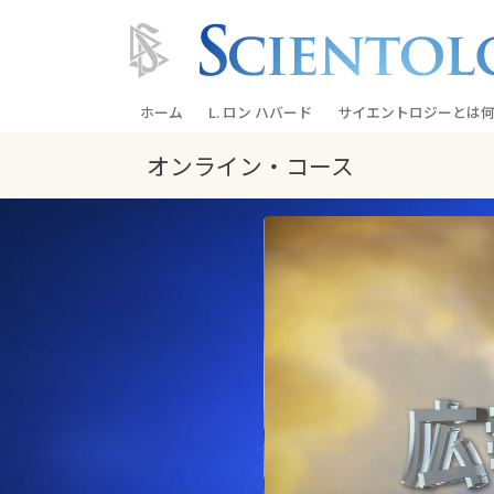
ホーム
L. ロン ハバード
サイエントロジーとは
何
オンライン・コース
信条と実践
サイエントロジーの信
サイエントロジストた
ントロジー
サイエントロジストに
教会の内部
サイエントロジーの基
ダイアネティックスの
愛と憎しみ ―