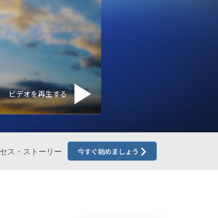
薬物に対する解決策
子ども
職場のためのツール
エシックスとコンディション
抑圧の原因
ビデオを再生する
調査
組織化の基礎
広報活動の基礎
セス・ストーリー
今すぐ始めましょう
ターゲットとゴール
勉強の技術
コミュニケーション