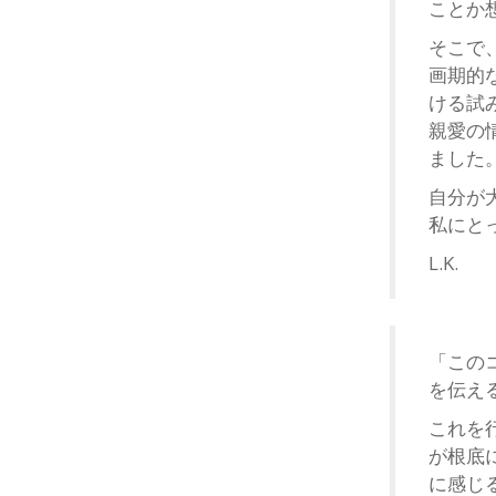
ことか
そこで
画期的
ける試
親愛の
ました
自分が
私にと
L.K.
「この
を伝え
これを
が根底
に感じ