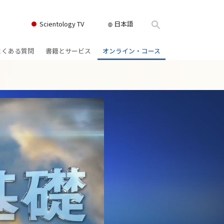
Scientology TV
日本語
よくある質問
書籍とサービス
オンライン・コース
書籍
背景と基本原理
どのように対立を解決するか
クス
ィオブック
教会の内部
存在のダイナミックス
け講演
サイエントロジーの組織
理解を構成するもの
ィルム
危険な環境に対する解決策
物
サービス
病気やけがのためのアシスト
ーマンライ
高潔さと正直さ
結婚
感情のトーン・スケール
ィア･ミニ