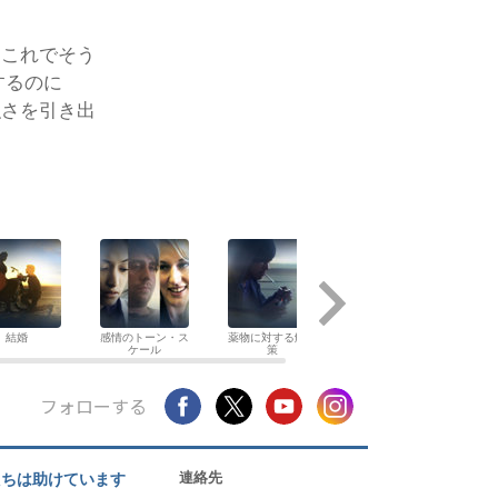
。これでそう
するのに
強さを引き出
結婚
感情のトーン・ス
薬物に対する解決
子ども
職
ケール
策
フォローする
連絡先
たちは助けています