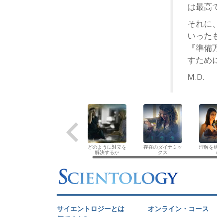
は最高
それに
いった
『準備
すため
M.D.
どのように対立を
存在のダイナミッ
理解を
解決するか
クス
サイエントロジーとは
オンライン・コース