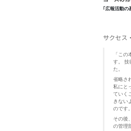
｢広報活動の
サクセス
「この
す。 
た。
省略さ
私にと
ていく
きない
のです
その後
の管理