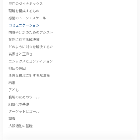
存在のダイナミックス
理解を構成するもの
感情のトーン・スケール
コミュニケーション
病気やけがのためのアシスト
薬物に対する解決策
どのように対立を解決するか
高潔さと正直さ
エシックスとコンディション
抑圧の原因
危険な環境に対する解決策
結婚
子ども
職場のためのツール
組織化の基礎
ターゲットとゴール
調査
広報活動の基礎