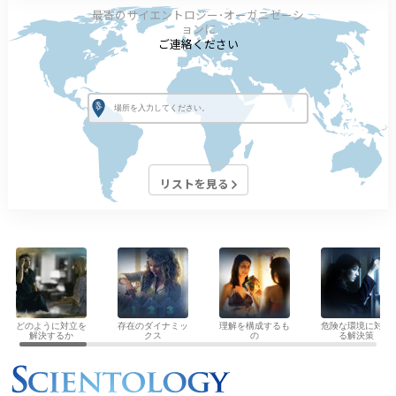
最寄のサイエントロジー･オーガニゼーシ
ョンに
ご連絡ください
リストを見る
どのように対立を
存在のダイナミッ
理解を構成するも
危険な環境に対す
解決するか
クス
の
る解決策