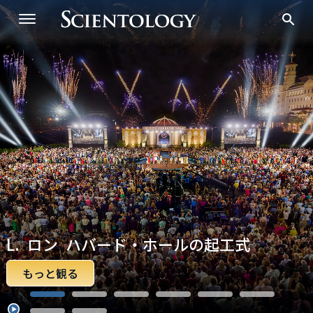
25/26。 全黄金時代。 私たちの無限の未
オーシャンビュー宗教的静養所のグラン
25/26。 全黄金時代。 私たちの無限の未
人間の精神への賛歌
来。
L. ロン ハバード・ホールの起工式
あなたの中にある力。
Dianetics記念イベント
ド・オープニング
LRH誕生祝賀会
プエルトリコのグランド・オープニング
新年祝賀会
来。
L. ロン ハバード・ホールの起工式
もっと観る
もっと観る
もっと観る
もっと観る
もっと観る
もっと観る
もっと観る
もっと観る
もっと観る
もっと観る