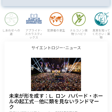
しあわせへの
アプライド･
犯罪者の更生
ナルコノン薬
真実を知って
道
スカラスティ
物リハビリ
ください：薬
ックス
物
サイエントロジー･ニュース
未来が形を成す：L. ロン ハバード・ホー
ルの起工式—他に類を見ないランドマー
ク