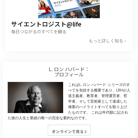
サイエントロジスト@life
毎日つながるのすべてを観る
もっと詳しく知る
L. ロン ハバード：
プロフィール
これはL. ロン ハバード･シリーズのす
べてを包括する概要であり、LRHが人
道主義者、教育者、管理運営者、哲
学者、そして芸術家として達成した
偉業のハイライトすべてを取り上げ
たものです。
これは年代順に記され
た彼の人生と業績の唯一の完全な要約なのです。
オンラインで見る