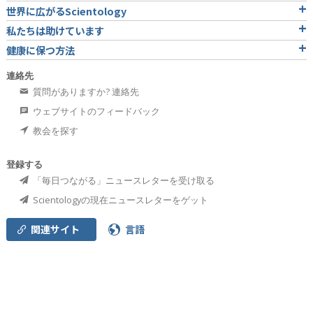
世界に広がるScientology
私たちは助けています
健康に保つ方法
連絡先
質問がありますか? 連絡先
ウェブサイトのフィードバック
教会を探す
登録する
「毎日つながる」ニュースレターを受け取る
Scientologyの現在ニュースレターをゲット
関連サイト
言語
L. ロン ハバード
ダイアネティックス
Scientology Network
Scientology Religion
デビッド･ミスキャベッジ
オンライン･コースを始める
サイエントロジー･
ボランティア･ミニスター
国際サイエントロジスト協会
しあわせへの道