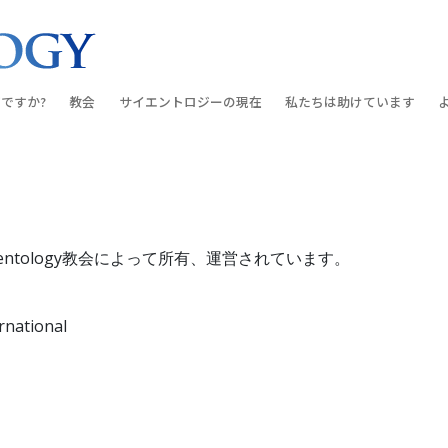
ですか?
教会
サイエントロジーの
現在
私たちは助けています
教会を探す
グランド・オープニング
しあわせへの道
入門の
条と規律
新しい理想のサイエントロジー教会
Scientology・イベント
アプライド･スカラスティッ
オーデ
ちが語るサイエ
上級
デビッド･ミスキャベッジ氏—
クリミノン
一般向
オーガニゼーション
Scientologyの教会指導者
entology教会によって所有、運営されています。
ナルコノン
入門フ
会いましょう
フラッグ･ランド･ベース
真実を知ってください：薬
初級の
rnational
フリーウィンズ
ユナイテッド･フォー･ヒュ
本原理
サイエントロジーを
ツ
世界にもたらす
紹介
市民の人権擁護の会
サイエントロジー･ボランテ