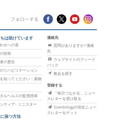
薬物に対する解決策
フォローする
子ども
職場のためのツール
連絡先
たちは助けています
エシックスとコンディション
わせへの道
質問がありますか? 連絡
先
の技術
抑圧の原因
ウェブサイトのフィード
者の更生
バック
調査
のリハビリテーション
教会を探す
組織化の基礎
を知ってください：薬物
登録する
広報活動の基礎
「毎日つながる」ニュー
タルヘルスの監視団体
スレターを受け取る
ターゲットとゴール
ンティア･
ミニスター
Scientologyの現在ニュー
勉強の技術
スレターをゲット
康に保つ方法
コミュニケーション