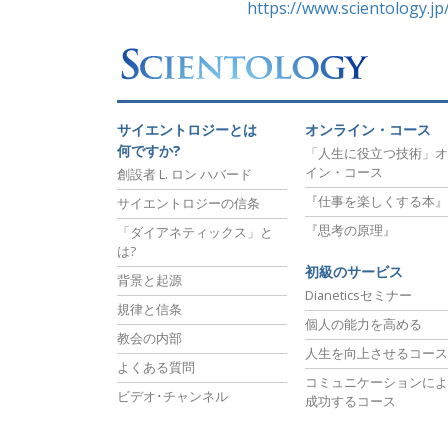
https://www.scientology.jp/
偉大さとは何か?
サイエントロジーとは
オンライン・コース
何ですか?
「人生に役立つ技術」オ
イン・コース
創設者 L. ロン ハバード
『仕事を楽しくする本』
サイエントロジーの信条
『思考の原理』
「ダイアネティックス」と
は?
初級のサービス
背景と起源
Dianeticsセミナー
規律と信条
個人の能力を高める
教会の内部
人生を向上させるコース
よくある質問
コミュニケーションによ
ビデオ･チャンネル
成功するコース