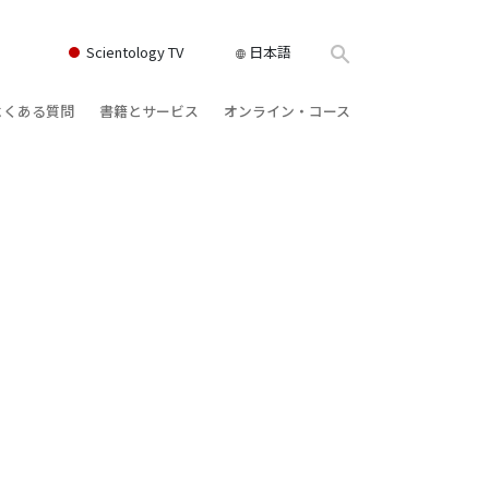
Scientology TV
日本語
よくある質問
書籍とサービス
オンライン・コース
書籍
背景と基本原理
どのように対立を解決するか
クス
ィオブック
教会の内部
存在のダイナミックス
け講演
サイエントロジーの組織
理解を構成するもの
ィルム
危険な環境に対する解決策
物
サービス
病気やけがのためのアシスト
ーマンライ
高潔さと正直さ
結婚
感情のトーン・スケール
ィア･ミニ