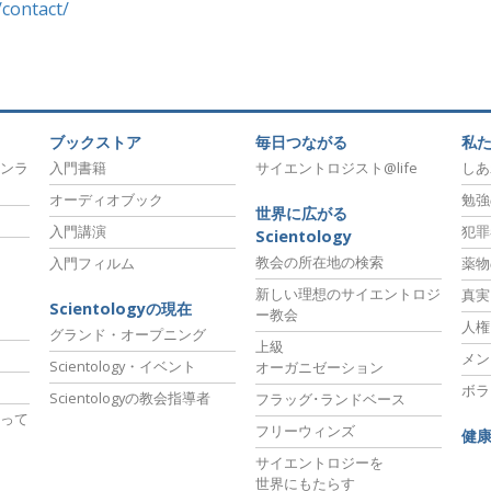
contact/‎
スター
ブックストア
毎日つながる
私
ンラ
入門書籍
サイエントロジスト@life
しあ
オーディオブック
勉強
世界に広がる
入門講演
犯罪
Scientology
教会の所在地の検索
入門フィルム
薬物
新しい理想のサイエントロジ
真実
Scientologyの現在
ー教会
人権
グランド・オープニング
上級
メン
Scientology・イベント
オーガニゼーション
ボラ
Scientologyの教会指導者
フラッグ･ランドベース
って
フリーウィンズ
健
サイエントロジーを
世界にもたらす