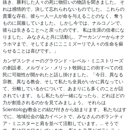
抜き、勝利した人々の死に物狂いの物語を聞きました。 そ
れは感情的で、決して忘れられないものでした。 これらの
貴重な存在、彼ら一人一人が命を与えることのなく、奪う
ものに屈服していました。 しかし今では、ナルコノンで、
彼らは生きることへと戻ったのです。 私は生涯の信者にな
りました。 みなさんと共に活動し、アーカンソーからオク
ラホマまで、そしてまさにここミズーリで人々の生命を蘇
らせることは喜びです。」
カンザスシティーのグラウンド・レベル・ミニストリーズ
の創設者、メルヴィン・メリット牧師はこの街すべての住
民に可能性が開かれたと話し掛けました。「今日、異なる
宗教、異なる教会、そして私たち全員がいかに異なってい
て、分離しているかについて、あまりにも多くのことが話
されています。 もし私たちが一緒になったら、どれほどの
力が創造されるのかを見てみましょう。 それらは
Scientology教会との結び付きから始まります。 私たちはす
でに、地域社会の協力イベントで、みなさんのボランティ
ア・ミニスターと肩を並べて活動しています。… そうで