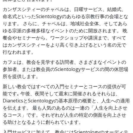
カンザスシティーのチャペルは、日曜サービス、結婚式、
命名式といったScientologyのあらゆる宗教行事の会場とな
ります。 さらに、チャペルは、地域社会全体、そしてあら
ゆる宗派の多種多様なイベントのために開放されます。 晩
餐会やセミナーから、ワークショップや講演まで、すべて
はカンザスシティーをより高く引き上げるという名の元で
行なわれます。
カフェは、教会を見学する訪問者、さまざまなイベントの
参加者、または教会員のScientologyサービスの間の休憩場
所を提供します。
新しい教会ではすべての入門セミナーとコースの提供が可
能です｡ 午後、夜間そして週末に開催されるそれらは、
DianeticsとScientologyの基本原理の概要と、人生への適用
を伝えます。 最も人気のあるのは一連の「人生を向上させ
るコース」です。それぞれが人生の特定の側面を向上させ
る助けとなるように創られています。
入門サービスに加えて、教会にはScientologyのオーディテ