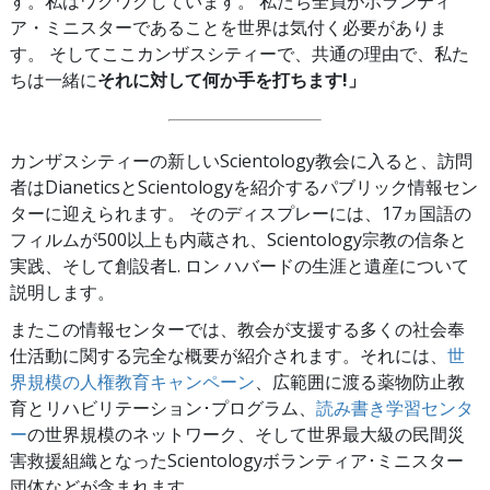
す。私はワクワクしています。 私たち全員がボランティ
ア・ミニスターであることを世界は気付く必要がありま
す。 そしてここカンザスシティーで、共通の理由で、私た
ちは一緒に
それに対して何か手を打ちます!」
カンザスシティーの新しいScientology教会に入ると、訪問
者はDianeticsとScientologyを紹介するパブリック情報セン
ターに迎えられます。 そのディスプレーには、17ヵ国語の
フィルムが500以上も内蔵され、Scientology宗教の信条と
実践、そして創設者L. ロン ハバードの生涯と遺産について
説明します。
またこの情報センターでは、教会が支援する多くの社会奉
仕活動に関する完全な概要が紹介されます。それには、
世
界規模の人権教育キャンペーン
、広範囲に渡る薬物防止教
育とリハビリテーション･プログラム、
読み書き学習センタ
ー
の世界規模のネットワーク、そして世界最大級の民間災
害救援組織となったScientologyボランティア･ミニスター
団体などが含まれます。