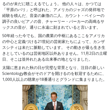
るのが未だに聴こえるでしょう。 他の人々は、かつては
「平原のパリ」と呼ばれた、アメリカのジャズの発祥地で
経験を積んだ、音楽の象徴の二人、カウント・ベイシーの
調子の良いピアノの音、チャーリー・パーカーの高鳴るサ
ックスの音が、通りに永遠に刻まれていると言います。
50年経った今でも、国の農業の中枢にあるここをアメリカ
の中心と定義づける21世紀の芸術家たちによって、カンザ
スシティは未だに脈動しています。 その動きが最も生き生
きとしているのは芸術地区以外ありません。11月2日の土曜
日、そこは並外れたある出来事の地となりました。
太陽に恵まれた秋の日が完璧な背景となり、注目の新しい
Scientology教会がそのドアを開けるのを歓迎するために、
1,000人以上の聴衆が18番通りとグランドに集まりました。