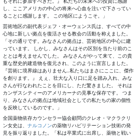
もそれに参加すべきだ。』 私たちの未来への投資に感謝
し、ここアメリカの中心の将来へ心血を注いで下さってい
ることに感謝します。 この地区にようこそ。」
芸術地区の副代表ジェフ・オーウェンス氏は、すべての中
心地に新しい拠点を復活させる教会の活動を称えました。
「その通りです。みなさんの拠点は、芸術地区の中心に建
っています。 しかし、みなさんはその区別を当たり前のこ
ととは考えませんでした。 みなさんがやって来て、この貴
重な歴史的建造物を復元され、このように宣言しました。
『芸術に境界線はありません...私たちはまさにここに、傑作
を創ります。』 えぇ、壮大な入り口に足を踏み入れ、みな
さんが行なわれたことを目にし、ただ驚きました。 それは
カンザスシティーのアメリカーナの見事な保存です。 つま
り、みなさんの拠点は地域社会としての私たちの家の個性
を反映しているのです。」
全国薬物依存カウンセラー協会顧問のクレオ・マクラクリ
ン女史は、
ナルコノン
の薬物リハビリテーション技術の発
見を振り返りました。「私は卒業式に出席し、薬物と戦い