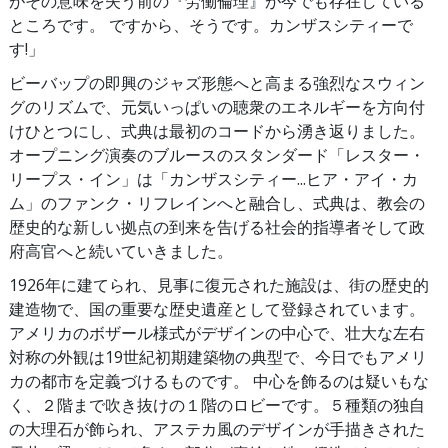
がその意味を失う前の『労働倫理』が今でも存在している
ところです。 ですから、そうです。カンザスシティーで
す!」
ビーバップの即興のジャズ形態へと高まる強烈なスウィン
グのリズムで、元気いっぱいの聴衆のエネルギーを方向付
けひとつにし、式典は最初のコードから湧き返りました。
オープニング演奏のブルースのスタンダード「レスター・
リープス・イン」は「カンザスシティー...ヒア・アイ・カ
ム」のファンク・リフレインへと融合し、式典は、教会の
歴史的な新しい拠点の到来を告げる社会的指導者そして政
府高官へと続いていきました。
1926年に建てられ、見事に復元された施設は、街の歴史的
建造物で、国の重要な歴史遺産として登録されています。
アメリカのボザール様式がデザインの中心で、壮大な左右
対称の外観は19世紀初期建築物の典型で、今日でもアメリ
カの都市を定義づけるものです。 中心を飾るのは疑いもな
く、２階まで吹き抜けの１階のロビーです。５種類の独自
の大理石が飾られ、アステカ風のデザインが手描きされた