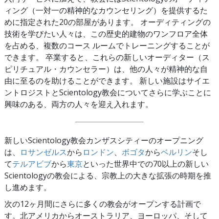
ィング（一対一の精神的なカウンセリング）を提供するた
めに指定された20の部屋があります。 オーディティングの
技術を学びたい人々は、この歴史的建物のワンフロア全体
を占める、複数のコース ルームでトレーニングすることが
できます。 卒業すると、これらの新しいオーディター（ス
ピリチュアル・カウンセラー）は、他の人々が精神的な自
由に至るのを助けることができます。 新しい施設はサイエ
ントロジストとScientology教会についてさらに学ぶことに
興味のある、両方の人々を迎え入れます。
新しいScientology教会カンザスシティーのオープニング
は、
ロサンゼルス
から
ロンドン
、
ボゴタ
から
ベルリン
そし
て
テルアビブ
から
東京
といった世界中での70以上の新しい
Scientologyの教会による、宗教上の大きな拡張の時期を推
し進めます。
次の12ヶ月間にさらに多くの教会がオープンする計画で
す。北アメリカからオーストラリア、ヨーロッパ、そして