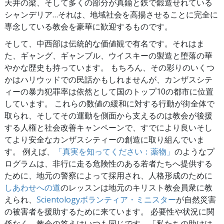
天井の梁、そして多くの部分が真鍮と鉄で鍛造せれている
シャンデリア…それは、地域社会を高揚させることに完全に
専念している教会を豪華に歓迎するものです。
そして、中西部は伝統的な価値観で有名です。それはま
た、ギャング、ギャンブル、ウイスキーの製造と堕落の華
やかな歴史も持っています。 もちろん、その彩りのいくつ
かはハリウッドでの民話かもしれませんが、カンザスシテ
ィーの暴力犯罪率は依然として国のトップ10の都市に位置
しています。 これらの数値の緩和に対する行動が街全体で
取られ、そしてその運動を側面から支えるのは教会が後援
する人権と社会改善キャンペーンで、すでにより良いそし
てより安全なカンザスシティーの創造に取り組んでいま
す。 例えば、
「真実を知ってください：薬物」
のようなプ
ログラムは、非行に走る危険性のある若者たちへ提供する
ために、地元の警察によって採用され、人格形成のために
しあわせへの道
のレッスンは地元のキリスト教会員衆に教
えられ、
Scientologyボランティア・ミニスター
が自然災害
の被害者を援助するために来ています。 必要性や状況に関
係なく、教会の答えはいつも同じです。「私たちの助けは