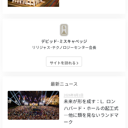
デビッド･ミスキャベッジ
リリジャス･テクノロジーセンター会長
サイトを訪れる
最新ニュース
2026年8月1日
未来が形を成す：L. ロン
ハバード・ホールの起工式
—他に類を見ないランドマ
ーク