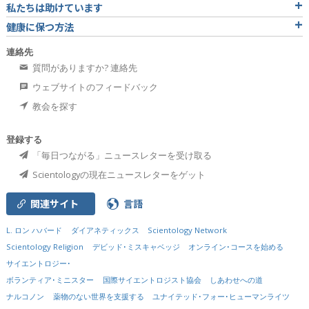
私たちは助けています
健康に保つ方法
連絡先
質問がありますか? 連絡先
ウェブサイトのフィードバック
教会を探す
登録する
「毎日つながる」ニュースレターを受け取る
Scientologyの現在ニュースレターをゲット
関連サイト
言語
L. ロン ハバード
ダイアネティックス
Scientology Network
Scientology Religion
デビッド･ミスキャベッジ
オンライン･コースを始める
サイエントロジー･
ボランティア･ミニスター
国際サイエントロジスト協会
しあわせへの道
ナルコノン
薬物のない世界を支援する
ユナイテッド･フォー･ヒューマンライツ