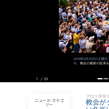
偉大さとは何か?
2016年6月25日の土曜
り、教会の最新の拡張を
1
/
23
フロリダ州
教会が
ニュース･カテゴ
リー