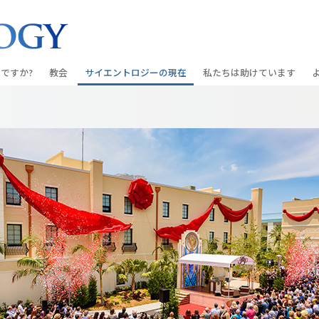
ですか?
教会
サイエントロジーの
現在
私たちは助けています
教会を探す
グランド・オープニング
しあわせへの道
入門の
条と規律
新しい理想のサイエントロジー教会
Scientology・イベント
アプライド･スカラスティッ
オーデ
ちが語るサイエ
上級
デビッド･ミスキャベッジ氏—
クリミノン
一般向
オーガニゼーション
Scientologyの教会指導者
ナルコノン
入門フ
会いましょう
フラッグ･ランド･ベース
真実を知ってください：薬
初級の
フリーウィンズ
ユナイテッド･フォー･ヒュ
本原理
サイエントロジーを
ツ
世界にもたらす
紹介
市民の人権擁護の会
サイエントロジー･ボランテ