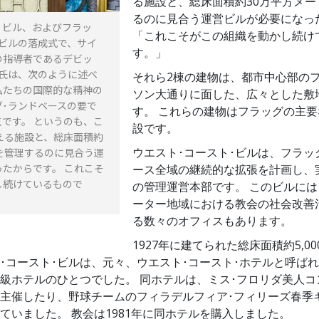
る施設と、総床面積約30万平方メー
るのに見合う運営ビルが必要になっ
･ビル、およびフラッ
「これこそがこの組織を動かし続け
営ビルの落成式で、サイ
す。」
の指導者であるデビッ
ジ氏は、次のように述べ
それら2棟の建物は、都市中心部のフ
私たちの国際的な精神の
ソン大通りに面した、広々とした敷
グ･ランドベースの要で
す。 これらの建物はフラッグの主
です。 というのも、こ
設です。
える施設と、総床面積約
ウエスト･コースト･ビルは、フラッ
を管理するのに見合う運
たからです。 これこそ
ース全域の継続的な拡張を計画し、
し続けているもので
の管理運営本部です。 このビルに
ーター地域における教会の社会改善
る数々のオフィスもあります。
1927年に建てられた総床面積約5,0
･コースト･ビルは、元々、ウエスト･コースト･ホテルと呼ば
級ホテルのひとつでした。 同ホテルは、ミス･フロリダ美人コ
主催したり、野球チームのフィラデルフィア･フィリーズ春季
ていました。 教会は1981年に同ホテルを購入しました。