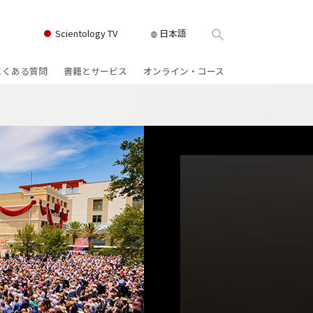
Scientology TV
日本語
よくある質問
書籍とサービス
オンライン・コース
書籍
背景と基本原理
どのように対立を解決するか
クス
ィオブック
教会の内部
存在のダイナミックス
け講演
サイエントロジーの組織
理解を構成するもの
ィルム
危険な環境に対する解決策
物
サービス
病気やけがのためのアシスト
ーマンライ
高潔さと正直さ
結婚
感情のトーン・スケール
ィア･ミニ