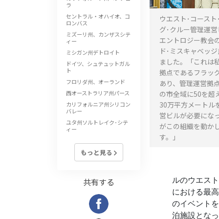
ラ
セントラル・オハイオ、コ
ウエスト･コースト
ロンバス
グ･クルー管理運
ミズーリ州、カンザスシテ
エントロジー教会
ィー
ド･ミスキャベッ
ミシガン州デトロイト
ました。「これは
ドイツ、シュテュットガル
ト
拠点であるフラッ
フロリダ州、オーランド
あり、管理運営拠点
西オーストラリア州パース
の市全域に50を超
30万平方メートル
カリフォルニア州シリコン
バレー
営ビルが必要になっ
ユタ州ソルトレイク･シテ
がこの組織を動か
ィー
す。」
もっと見る
ルのウエスト
共有する
における最高
のイベントを
泊施設となっ