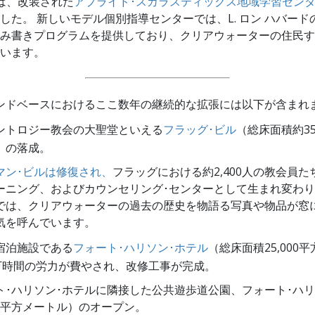
は、改装された
アプライド･スカラスティックス地域学習セン
した。 新しいモデル個別指導センターでは、L. ロン ハバード
み書きプログラムを提供しており、クリアウォーターの住民す
います。
ンドベースにおけるここ数年の継続的な拡張には以下が含まれ
ントロジー教会の大聖堂といえる
フラッグ･ビル
（総床面積約35
）の落成。
マン･ビルは修復され、
フラッグにおける約2,400人の教会員
ーニング、およびカウンセリング･センターとして生まれ変わり
では、クリアウォーターの過去の歴史を物語る写真や物品が窓
気を呼んでいます。
宿泊施設である
フォート･ハリソン･ホテル
（総床面積25,000
0万時間の労力が費やされ、改修工事が完成。
ト･ハリソン･ホテルに隣接した公共遊歩道公園、フォート･ハリ
00平方メートル）のオープン。