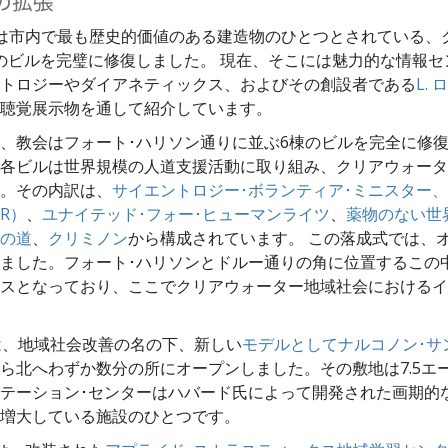
の拡張
は市内で最も歴史的価値のある建造物のひとつとされている、
のビルを完璧に修復しました。 現在、そこには魅力的な情報セ
トロジーやダイアネティックス、およびその創設者である
L.
聴覚展示物を通して紹介しています。
、教会はフォート･ハリソン通りに並ぶ6棟のビルを完全に修
各ビルは世界規模の人道支援活動に取り組み、クリアウォータ
。その内訳は、
サイエントロジー･ボランティア･ミニスター、
R）
、
ユナイテッド･フォー･ヒューマンライツ
、
薬物のない世
の道
、
クリミノン
から構成されています。 この落成式では、
ました。フォート･ハリソンとドルー通りの角に位置するこの
スとなっており、ここでクリアウォーター地域社会におけるイ
は、地域社会改善の名の下、新しい
モデルとしてナルコノン･サ
ら北へわずか数分の所にオープンしました。その敷地は7.5エ
テーション･センターはハバード氏によって開発された画期的
増大している施設のひとつです。