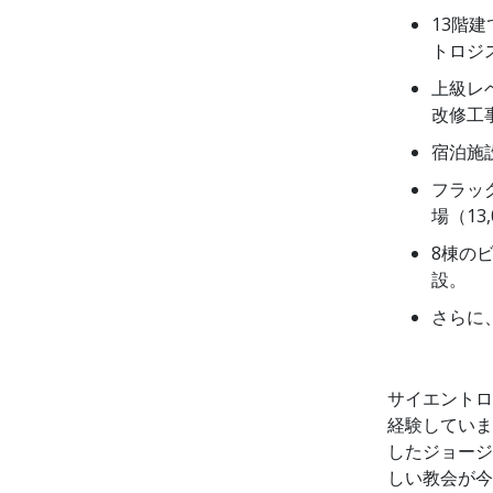
13階
トロジ
上級レ
改修工
宿泊施
フラッ
場（13
8棟の
設。
さらに
サイエントロ
経験していま
したジョージ
しい教会が今