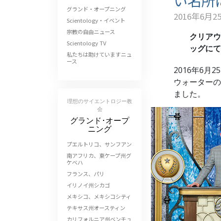
い名所
グランド・オープニング
2016年6月2
Scientology・イベント
宗教の自由ニュース
クリアウ
Scientology TV
ッグにて
私たちは助けていますニュ
ース
2016年6
ウォーターの
ました。
理想のサイエントロジー教
会
グランド･オープ
ニング
プエルトリコ、サンフアン
南アフリカ、東ケープ州グ
ケベハ
フランス、パリ
イリノイ州シカゴ
メキシコ、メキシコシティ
テキサス州オースティン
カリフォルニア州ベンチュ