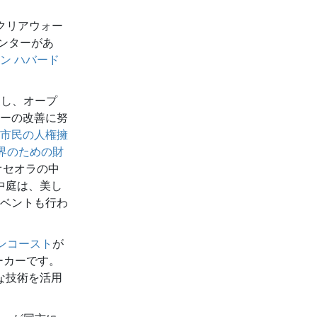
クリアウォー
ンターがあ
 ロン ハバード
復し、オープ
ーの改善に努
市民の人権擁
界のための財
オセオラの中
中庭は、美し
ベントも行わ
ンコースト
が
ーカーです。
な技術を活用