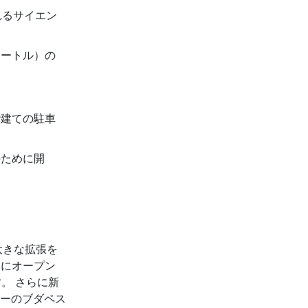
れるサイエン
メートル）の
。
階建ての駐車
のために開
大きな拡張を
月にオープン
。 さらに新
ーのブダペス