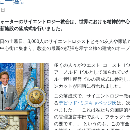
に一変。
5日
ォーターのサイエントロジー教会は、世界における精神的中心
新施設の落成式を行いました。
月25日の土曜日、3,000人のサイエントロジストとその友人や家
中心街に集まり、教会の最新の拡張を示す２棟の建物のオープ
多くの人々がウエスト･コースト･ビ
アーノルド･ビルとして知られていた
ルー管理運営ビルの落成式に参列し
ンカットが同時に行われました。
この落成式で、サイエントロジー教
る
デビッド･ミスキャベッジ氏
は、
べました。「これは私たちの国際的
の管理運営本部であり、フラッグ･
の要です。」 というのも、この市全