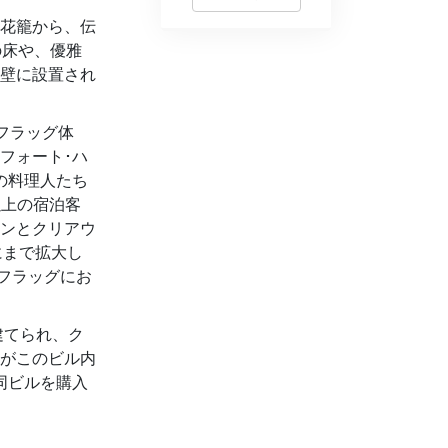
の花籠から、伝
の床や、優雅
壁に設置され
フラッグ体
フォート･ハ
の料理人たち
以上の宿泊客
ソンとクリアウ
にまで拡大し
フラッグにお
建てられ、ク
がこのビル内
同ビルを購入