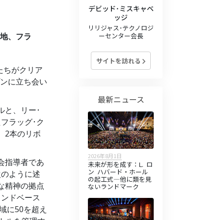
デビッド･ミスキャベ
ッジ
リリジャス･テクノロジ
ーセンター会長
地、フラ
サイトを訪れる
族たちがクリア
ンに立ち会い
最新ニュース
ルと、リー･
フラッグ･ク
、2本のリボ
2026年8月1日
会指導者であ
未来が形を成す：L. ロ
ン ハバード・ホール
次のように述
の起工式—他に類を見
な精神の拠点
ないランドマーク
ランドベース
域に50を超え