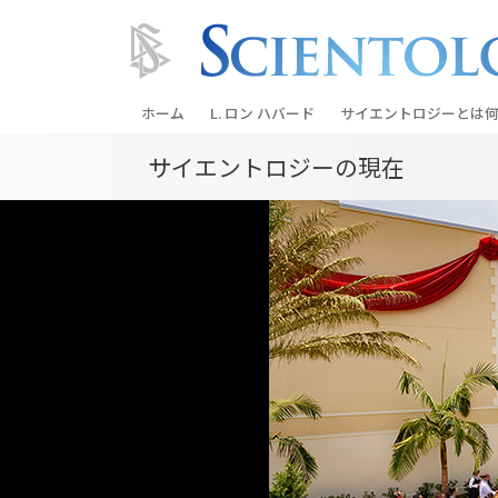
ホーム
L. ロン ハバード
サイエントロジーとは
何
サイエントロジーの
現在
信条と実践
サイエントロジーの信
サイエントロジストた
ントロジー
サイエントロジストに
教会の内部
サイエントロジーの基
ダイアネティックスの
愛と憎しみ ―