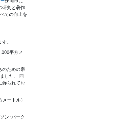
ター
が同市に
の研究と著作
べての向上を
ます。
,000平方メ
たちのための宗
ました。 同
に飾られてお
平方メートル）
ソン･パーク