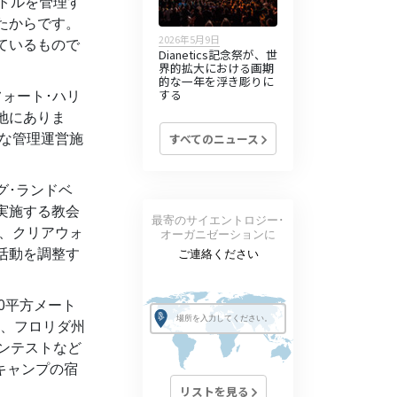
トルを管理す
たからです。
2026年5月9日
ているもので
Dianetics記念祭が、世
界的拡大における画期
的な一年を浮き彫りに
ォート･ハリ
する
地にありま
要な管理運営施
すべてのニュース
グ･ランドベ
実施する教会
最寄のサイエントロジー･
は、クリアウォ
オーガニゼーションに
活動を調整す
ご連絡ください
00平方メート
れ、フロリダ州
ンテストなど
キャンプの宿
リストを見る