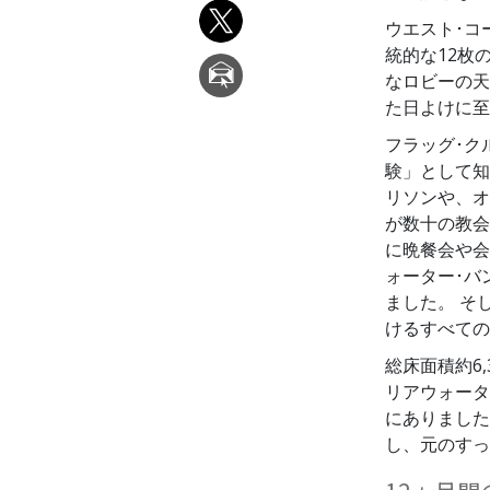
ウエスト･コ
統的な12枚
なロビーの天
た日よけに至
フラッグ･ク
験」として知
リソンや、オ
が数十の教会
に晩餐会や会
ォーター･バ
ました。 そ
けるすべての
総床面積約6
リアウォータ
にありました
し、元のすっ