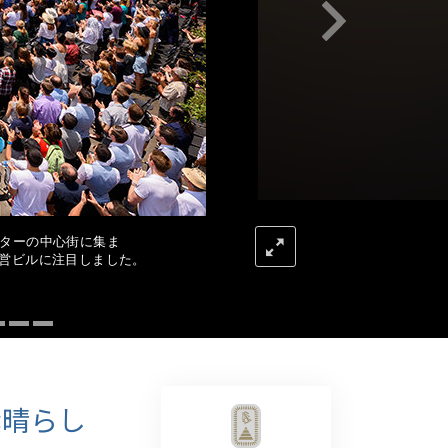
薬物に対する解決策
子ども
職場のためのツール
エシックスとコンディション
抑圧の原因
調査
ターの中心街に集ま
運営ビルに注目しました。
組織化の基礎
広報活動の基礎
ターゲットとゴール
勉強の技術
素晴らし
コミュニケーション