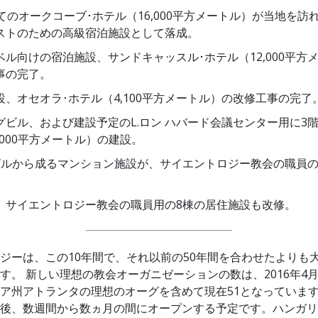
建てのオークコーブ･ホテル（16,000平方メートル）が当地を訪
ストのための高級宿泊施設として落成。
ベル向けの宿泊施設、サンドキャッスル･ホテル（12,000平方
事の完了。
設、オセオラ･ホテル（4,100平方メートル）の改修工事の完了
グビル、および建設予定のL.ロン ハバード会議センター用に3
,000平方メートル）の建設。
ビルから成るマンション施設が、サイエントロジー教会の職員
、サイエントロジー教会の職員用の8棟の居住施設も改修。
ジーは、この10年間で、それ以前の50年間を合わせたよりも
す。 新しい理想の教会オーガニゼーションの数は、2016年4
ア州アトランタの理想のオーグを含めて現在51となっています
後、数週間から数ヵ月の間にオープンする予定です。ハンガリ