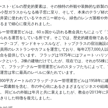
ースト･ビルの歴史的要素は、その独特の外観や装飾的な鉄製
の小型ガラスからなる格子窓に至り、そして、本来のテラゾ材
井梁に使われているマホガニー材から、緑色のレンガ屋根や外
るまで細心に復元されました。
ルー管理運営ビルは、60ヵ国から訪れる教会員たちによって「
られる運営をしている所です。そこでは、歴史的建造物である
ーク･コブ、サンドキャッスルなど、トップクラスの宿泊施設
員用のレストランやカフェを運営しており、毎年2万7,000人
合を提供しています。 フラッグは1975年にはフォート･ハリ
ンクという、2棟の建物だけでしたが、現在では、それが55棟
して、フラッグ･クルー管理運営ビルのスタッフたちによって、
運営は常に最高のレベルに保たれています。
,300平方メートルのフラッグ･クルー管理運営ビルは1958年に
ー図書館を含む、市の中心街にあるさまざまなビジネスや組織
。 同ビルの外観は年月と共に衰えましたが、教会が2013年に
きりした特徴を復元しました。