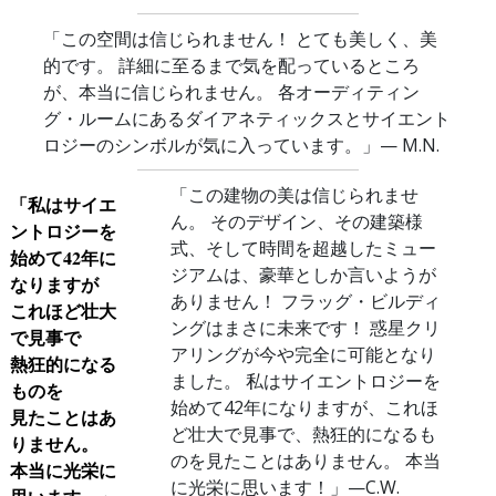
「この空間は信じられません！ とても美しく、美
的です。 詳細に至るまで気を配っているところ
が、本当に信じられません。 各オーディティン
グ・ルームにあるダイアネティックスとサイエント
ロジーのシンボルが気に入っています。」
— M.N.
「この建物の美は信じられませ
「私はサイエ
ん。 そのデザイン、その建築様
ントロジーを
式、そして時間を超越したミュー
始めて42年に
ジアムは、豪華としか言いようが
なりますが
ありません！ フラッグ・ビルディ
これほど壮大
ングはまさに未来です！ 惑星クリ
で見事で
アリングが今や完全に可能となり
熱狂的になる
ました。 私はサイエントロジーを
ものを
始めて42年になりますが、これほ
見たことはあ
ど壮大で見事で、熱狂的になるも
りません。
のを見たことはありません。 本当
本当に光栄に
に光栄に思います！」
—C.W.