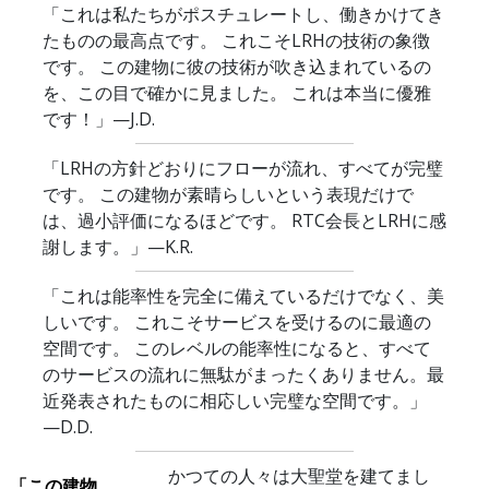
「これは私たちがポスチュレートし、働きかけてき
たものの最高点です。 これこそLRHの技術の象徴
です。 この建物に彼の技術が吹き込まれているの
を、この目で確かに見ました。 これは本当に優雅
です！」
—J.D.
「LRHの方針どおりにフローが流れ、すべてが完璧
です。 この建物が素晴らしいという表現だけで
は、過小評価になるほどです。 RTC会長とLRHに感
謝します。」
—K.R.
「これは能率性を完全に備えているだけでなく、美
しいです。 これこそサービスを受けるのに最適の
空間です。 このレベルの能率性になると、すべて
のサービスの流れに無駄がまったくありません。最
近発表されたものに相応しい完璧な空間です。」
—D.D.
かつての人々は大聖堂を建てまし
「この建物