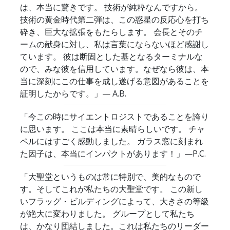
は、本当に驚きです。 技術が純粋なんですから。
技術の黄金時代第二弾は、この惑星の反応心を打ち
砕き、巨大な拡張をもたらします。 会長とそのチ
ームの献身に対し、私は言葉にならないほど感謝し
ています。 彼は断固とした基となるターミナルな
ので、みな彼を信用しています。なぜなら彼は、本
当に深刻にこの仕事を成し遂げる意図があることを
証明したからです。」
— A.B.
「今この時にサイエントロジストであることを誇り
に思います。 ここは本当に素晴らしいです。 チャ
ペルにはすごく感動しました。 ガラス窓に刻まれ
た因子は、本当にインパクトがあります！」
—P.C.
「大聖堂というものは常に特別で、美的なもので
す。そしてこれが私たちの大聖堂です。 この新し
いフラッグ・ビルディングによって、大きさの等級
が絶大に変わりました。 グループとして私たち
は、かなり団結しました。これは私たちのリーダー