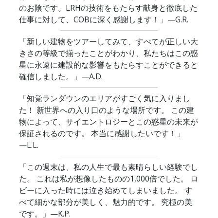
のお陰です。LRHの技術をもたらす献身と徹底した
仕事に対して、COBに深く感謝します！」
—G.R.
「新しい建物をツアーしてみて、すべてが正しい大
きさの等級で揃ったことがわかり、私たちはこの惑
星に永遠に建設的な影響をもたらすことができると
確信しました。」
—A.D.
「知覚ランダウンのエリアがすごく気に入りまし
た！ 新世界への入り口のような場所です。 この建
物によって、サイエントロジーとこの惑星の未来が
保証されるのです。 本当に感謝したいです！」
—L.L.
「この週末は、私の人生で最も素晴らしい経験でし
た。 これは私が想像したものの1,000倍でした。 ロ
ビーに入った時には泣き始めてしまいました。 す
べて細かな部分が美しく、魅力的です。 究極の美
です。」
—K.P.