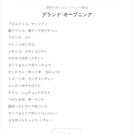
理想のサイエントロジー教会
グランド･オープニング
プエルトリコ、サンフアン
南アフリカ、東ケープ州グケベハ
フランス、パリ
イリノイ州シカゴ
メキシコ、メキシコシティ
テキサス州オースティン
カリフォルニア州ベンチュラ
セントラル・オハイオ、コロンバス
ミズーリ州、カンザスシティー
ミシガン州デトロイト
ドイツ、シュテュットガルト
フロリダ州、オーランド
西オーストラリア州パース
カリフォルニア州シリコンバレー
ユタ州ソルトレイク･シティー