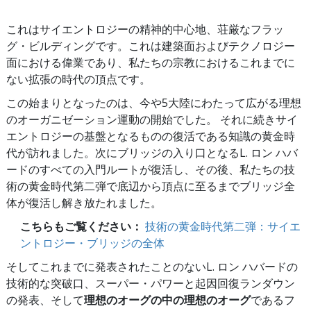
これはサイエントロジーの精神的中心地、荘厳なフラッ
グ・ビルディングです。これは建築面およびテクノロジー
面における偉業であり、私たちの宗教におけるこれまでに
ない拡張の時代の頂点です。
この始まりとなったのは、今や5大陸にわたって広がる理想
のオーガニゼーション運動の開始でした。 それに続きサイ
エントロジーの基盤となるものの復活である知識の黄金時
代が訪れました。次にブリッジの入り口となるL. ロン ハバ
ードのすべての入門ルートが復活し、その後、私たちの技
術の黄金時代第二弾で底辺から頂点に至るまでブリッジ全
体が復活し解き放たれました。
こちらもご覧ください：
技術の黄金時代第二弾：サイエ
ントロジー・ブリッジの全体
そしてこれまでに発表されたことのないL. ロン ハバードの
技術的な突破口、スーパー・パワーと起因回復ランダウン
の発表、そして
理想のオーグの中の理想のオーグ
であるフ