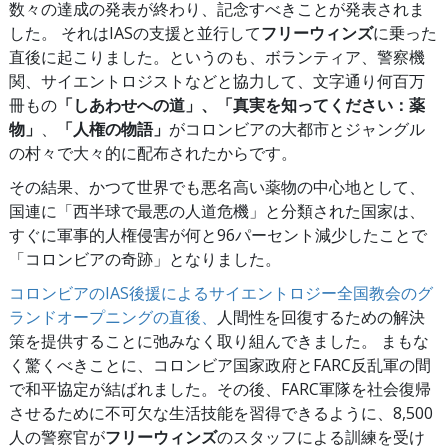
数々の達成の発表が終わり、記念すべきことが発表されま
した。 それはIASの支援と並行して
フリーウィンズ
に乗った
直後に起こりました。というのも、ボランティア、警察機
関、サイエントロジストなどと協力して、文字通り何百万
冊もの
「しあわせへの道」、「真実を知ってください：薬
物」
、
「人権の物語」
がコロンビアの大都市とジャングル
の村々で大々的に配布されたからです。
その結果、かつて世界でも悪名高い薬物の中心地として、
国連に「西半球で最悪の人道危機」と分類された国家は、
すぐに軍事的人権侵害が何と96パーセント減少したことで
「コロンビアの奇跡」となりました。
コロンビアのIAS後援によるサイエントロジー全国教会のグ
ランドオープニングの直後、
人間性を回復するための解決
策を提供することに弛みなく取り組んできました。 まもな
く驚くべきことに、コロンビア国家政府とFARC反乱軍の間
で和平協定が結ばれました。その後、FARC軍隊を社会復帰
させるために不可欠な生活技能を習得できるように、8,500
人の警察官が
フリーウィンズ
のスタッフによる訓練を受け