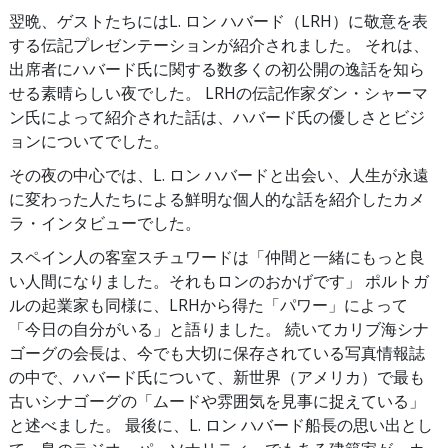
翌晩、ゲストたちにはL. ロン ハバード（LRH）に敬意を表
する伝記プレゼンテーションが紹介されました。 それは、
出席者にハバード氏に関する数多くの初公開の逸話を知ら
せる素晴らしい夜でした。 LRHの伝記作家ダン・シャーマ
ン氏によって紹介された話は、ハバード氏の優しさとビジ
ョンについてでした。
その夜の中心では、L. ロン ハバードと出会い、人生が永遠
に変わった人たちによる鮮明な個人的な話を紹介したカメ
ラ・インタビューでした。
スペイン人の客室スチュワードは「仲間と一緒にもっと良
い人間になりました。それもロンのおかげです」 ポルトガ
ルの起業家も同様に、LRHから得た「パワー」によって
「今日の自分がいる」と語りました。 続いてカリブ海シナ
ゴーグの会長は、今でも大切に保存されている写真情報誌
の中で、ハバード氏について、新世界（アメリカ）で最も
古いシナゴーグの「ムードや雰囲気を見事に捉えている」
と述べました。 最後に、L. ロン ハバード船長の思い出とし