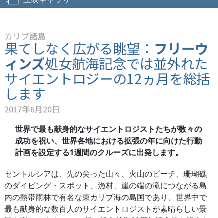
カリブ諸島
果てしなく広がる眺望：
フリーウ
ィンズ
処女航海記念では並外れた
サイエントロジーの12ヵ月を総括
します
2017年6月20日
世界で最も献身的なサイエントロジストたちが数々の
成功を祝い、世界各地における拡張の年に向けた行動
計画を設定する1週間のクルーズに出発します。
セントルシアは、先の尖った山々、火山のビーチ、珊瑚礁
のダイビング・スポット、漁村、崖の端の滝につながる島
内の熱帯雨林で有名な東カリブ海の島国であり、世界中で
最も献身的な数百人のサイエントロジストが素晴らしい景