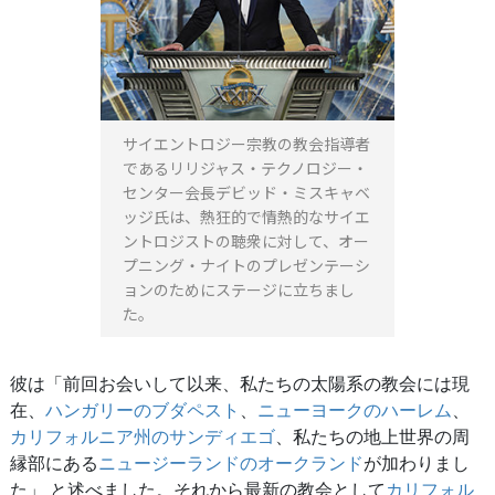
サイエントロジー宗教の教会指導者
であるリリジャス・テクノロジー・
センター会長デビッド・ミスキャベ
ッジ氏は、熱狂的で情熱的なサイエ
ントロジストの聴衆に対して、オー
プニング・ナイトのプレゼンテーシ
ョンのためにステージに立ちまし
た。
彼は「前回お会いして以来、私たちの太陽系の教会には現
在、
ハンガリーのブダペスト
、
ニューヨークのハーレム
、
カリフォルニア州のサンディエゴ
、私たちの地上世界の周
縁部にある
ニュージーランドのオークランド
が加わりまし
た」 と述べました。それから最新の教会として
カリフォル