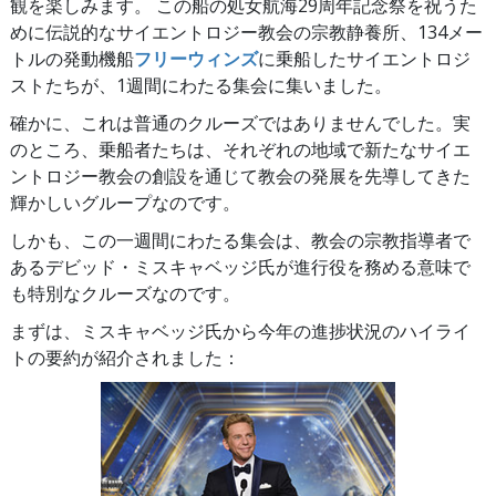
観を楽しみます。 この船の処女航海29周年記念祭を祝うた
めに伝説的なサイエントロジー教会の宗教静養所、134メー
トルの発動機船
フリーウィンズ
に乗船したサイエントロジ
ストたちが、1週間にわたる集会に集いました。
確かに、これは普通のクルーズではありませんでした。実
のところ、乗船者たちは、それぞれの地域で新たなサイエ
ントロジー教会の創設を通じて教会の発展を先導してきた
輝かしいグループなのです。
しかも、この一週間にわたる集会は、教会の宗教指導者で
あるデビッド・ミスキャベッジ氏が進行役を務める意味で
も特別なクルーズなのです。
まずは、ミスキャベッジ氏から今年の進捗状況のハイライ
トの要約が紹介されました：