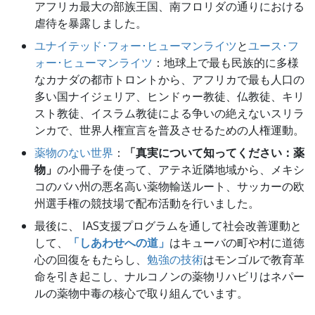
アフリカ最大の部族王国、南フロリダの通りにおける
虐待を暴露しました。
ユナイテッド･フォー･ヒューマンライツ
と
ユース･フ
ォー･ヒューマンライツ
：地球上で最も民族的に多様
なカナダの都市トロントから、アフリカで最も人口の
多い国ナイジェリア、ヒンドゥー教徒、仏教徒、キリ
スト教徒、イスラム教徒による争いの絶えないスリラ
ンカで、世界人権宣言を普及させるための人権運動。
薬物のない世界
：
「真実について知ってください：薬
物」
の小冊子を使って、アテネ近隣地域から、メキシ
コのバハ州の悪名高い薬物輸送ルート、サッカーの欧
州選手権の競技場で配布活動を行いました。
最後に、 IAS支援プログラムを通して社会改善運動と
して、
「しあわせへの道」
はキューバの町や村に道徳
心の回復をもたらし、
勉強の技術
はモンゴルで教育革
命を引き起こし、ナルコノンの薬物リハビリはネパー
ルの薬物中毒の核心で取り組んでいます。