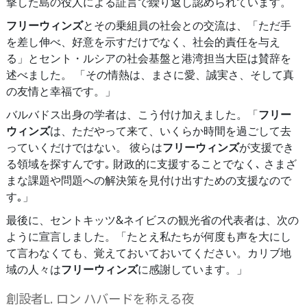
撃した島の役人による証言で繰り返し認められています。
フリーウィンズ
とその乗組員の社会との交流は、「ただ手
を差し伸べ、好意を示すだけでなく、社会的責任を与え
る」とセント・ルシアの社会基盤と港湾担当大臣は賛辞を
述べました。 「その情熱は、まさに愛、誠実さ、そして真
の友情と幸福です。」
バルバドス出身の学者は、こう付け加えました。「
フリー
ウィンズ
は、ただやって来て、いくらか時間を過ごして去
っていくだけではない。 彼らは
フリーウィンズ
が支援でき
る領域を探すんです｡ 財政的に支援することでなく､ さまざ
まな課題や問題への解決策を見付け出すための支援なので
す｡」
最後に、セントキッツ&ネイビスの観光省の代表者は、次の
ように宣言しました。「たとえ私たちが何度も声を大にし
て言わなくても、覚えておいておいてください。カリブ地
域の人々は
フリーウィンズ
に感謝しています。」
創設者L. ロン ハバードを称える夜