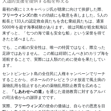
人道的支援を提供する船を称える
最初の夜にミスキャベッジ氏が聴衆に向けて挨拶した際、
フリーウィンズ
の数々の功績にも敬意を表しました。5人の
船長と133人の認定救命員たちを含む乗組員たちは、通算
5000年を超す海事経験があります。 彼は同船が処女航海以
来ずっと、「七つの海で最も安全な船」という栄誉を得て
きたと述べました。
でも、この船の安全性は、唯一の特質ではなく、際立った
足跡ではありません。 この船は紺碧(こんぺき)のカリブ海を
巡航することで、実際には人類のために使命を果たしてい
ます。
セントビンセント島の全住民に人権キャンペーンでリーチ
することから、ボネールのテレビとラジオ放送で風土病の
薬物乱用を阻止するための薬物乱用防止教育を広めるこ
と、
「しあわせへの道」
を通じた道徳教育に対するアルバ
の司法省からの謝辞までです。
実際、
フリーウィンズ
の使命の価値は、自らその恩恵を目