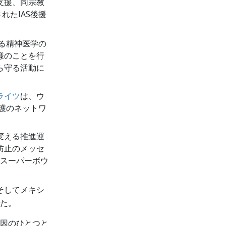
支援、同宗教
れたIAS後援
ける精神医学の
様のことを行
ら守る活動に
ライツ
は、ウ
擁護のネットワ
変える推進運
防止のメッセ
「スーパーボウ
そしてメキシ
した。
因のひとつと