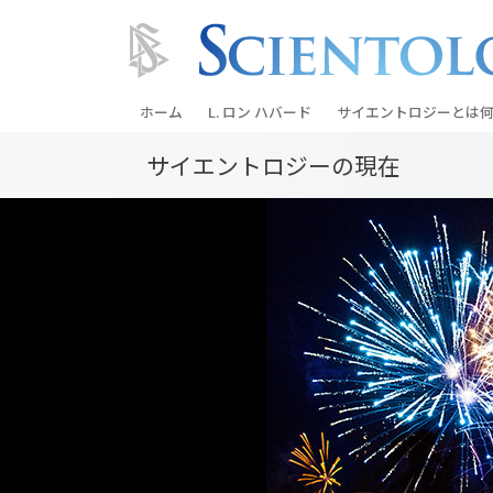
ホーム
L. ロン ハバード
サイエントロジーとは
何
サイエントロジーの
現在
信条と実践
サイエントロジーの信
サイエントロジストた
ントロジー
サイエントロジストに
教会の内部
サイエントロジーの基
ダイアネティックスの
愛と憎しみ ―