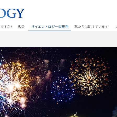
ですか?
教会
サイエントロジーの
現在
私たちは助けています
教会を探す
グランド・オープニング
しあわせへの道
入門の
条と規律
新しい理想のサイエントロジー教会
Scientology・イベント
アプライド･スカラスティッ
オーデ
ちが語るサイエ
上級
デビッド･ミスキャベッジ氏—
クリミノン
一般向
オーガニゼーション
Scientologyの教会指導者
ナルコノン
入門フ
会いましょう
フラッグ･ランド･ベース
真実を知ってください：薬
初級の
フリーウィンズ
ユナイテッド･フォー･ヒュ
本原理
サイエントロジーを
ツ
世界にもたらす
紹介
市民の人権擁護の会
サイエントロジー･ボランテ