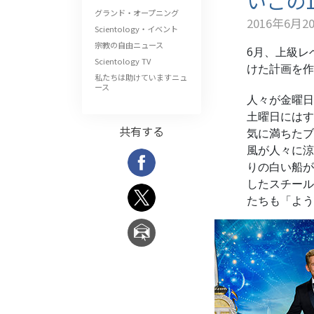
いこの
グランド・オープニング
2016年6月2
Scientology・イベント
宗教の自由ニュース
6月、上級レ
Scientology TV
けた計画を作
私たちは助けていますニュ
ース
人々が金曜日
土曜日にはす
共有する
気に満ちたブ
風が人々に涼
りの白い船が
したスチール
たちも「よう