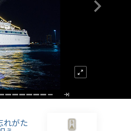
薬物に対する解決策
子ども
職場のためのツール
エシックスとコンディション
抑圧の原因
調査
組織化の基礎
広報活動の基礎
ターゲットとゴール
勉強の技術
忘れがた
コミュニケーション