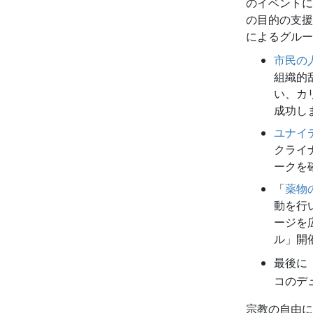
のイベントに
の目的の支援
によるグルー
市民の
組織的
い、カ
成功し
ユナイ
クライ
ークを
「
薬物
動を行
ージを
ル」開
最後に
コのデ
宗教の自由に