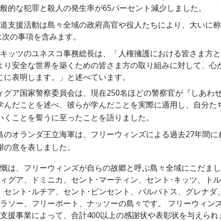
般的な犯罪と殺人の発生率が65パーセント減少しました。
道支援活動は島々全域の政府高官や役人たちにより、大いに称
は次の事項を含みます。
･キッツのユネスコ事務総長は、「人権擁護における皆さま方
より安全な世界を築くための皆さま方の取り組みに対して、心
こに表明します。」と述べています。
ィグア国家警察委員会は、現在250名ほどの警察官が『しあわ
学んだことを述べ、彼らが学んだことを実際に適用し、自分た
いくことを誓うに至ったことを語りました。
島のオランダ王立海軍は、フリーウィンズによる過去27年間に
謝の意を表しました。
慨は、フリーウィンズが自らの故郷と呼ぶ島々全域にこだまし
ィグア、ドミニカ、セント･マーティン、セント･キッツ、ト
、セント･ルチア、セント･ビンセント、バルパトス、グレナダ
ラソー、フリーポート、ナッソーの島々です。
フリーウィン
支援事業によって、合計400以上の感謝状や表彰状を与えられ