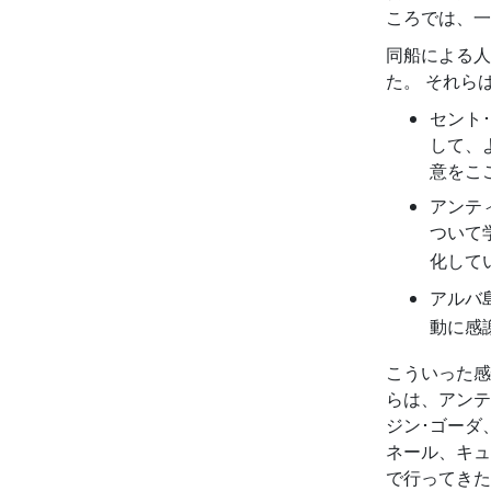
ころでは、一
同船による人
た。 それら
セント
して、
意をこ
アンテ
ついて
化して
アルバ
動に感
こういった感
らは、アンテ
ジン･ゴーダ
ネール、キュ
で行ってきた