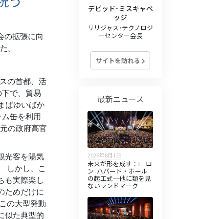
祝う
デビッド･ミスキャベ
ッジ
リリジャス･テクノロジ
ーセンター会長
会の拡張に向
た。
サイトを訪れる
スの首都、活
の下で、貿易
最新ニュース
まばゆいばか
ラム缶を利用
元の政府高官
2026年8月1日
観光客を陽気
未来が形を成す：L. ロ
。 しかし、こ
ン ハバード・ホール
の起工式—他に類を見
ちも実際楽し
ないランドマーク
のためだけに
 この大型発動
に似た典型的