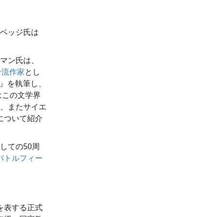
ベッジ氏は
ーマン氏は、
一流作家
とし
ス』を執筆し、
はこの文学界
、またサイエ
について紹介
しての50周
バトルフィー
を表する正式