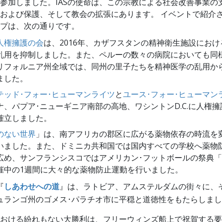
参加しました。IASの使命は、この宗教による社会改善事業の
および保護、そして教会の拡張にあります。 イベントで紹介さ
プは、次の通りです。
人権擁護の会
は、2016年、カザフスタンの精神衛生施設にお
乱用を抑制しました。また、ペルーの数々の病院においても同
リフォルニア州全域では、同州の里子たちを精神医学の乱用か
ました。
テッド･フォー･ヒューマンライツ
と
ユース･フォー･ヒューマン
ナ、パプア･ニューギニア南部の高地、ワシントンD.C.に人権
確立しました。
のない世界
」は、南アフリカの郡区に広がる薬物依存の時流を
いました。また、ドミニカ共和国では国内すべての学校へ薬物
広め、サンフランシスコではアメリカン･フットボールの祭典
催中の1週間に大々的な薬物防止運動を行いました。
『
しあわせへの道
』は、ラトビア、アムステルダムの街々に、
ュランゴ州のゴメス･パラチオ市に平穏と道徳性をもたらしま
おける紛れもない大勝利は、フリーウィンズ船上で祝賀する要