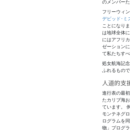
のメンバーた
フリーウィン
デビッド･ミ
ことになりま
は地球全体に
にはアフリカ
ゼーションに
て私たちすべ
処女航海記念
ふれるもので
人道的支
進行表の最初
たカリブ海お
ています。 
モンテネグロ
ログラムを同
物」プログラ