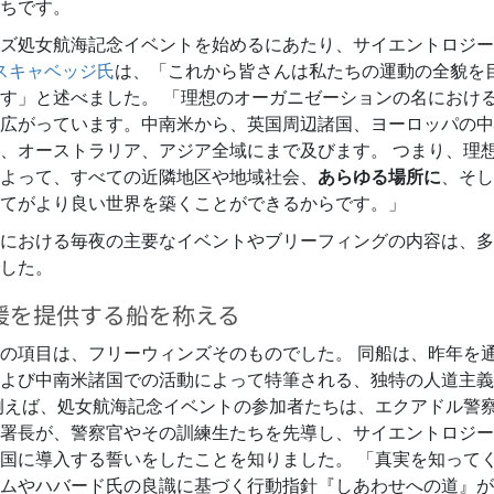
ちです。
ズ処女航海記念イベントを始めるにあたり、サイエントロジー
スキャベッジ氏
は、「これから皆さんは私たちの運動の全貌を
す」と述べました。 「理想のオーガニゼーションの名におけ
広がっています。中南米から、英国周辺諸国、ヨーロッパの中
、オーストラリア、アジア全域にまで及びます。 つまり、理
よって、すべての近隣地区や地域社会、
あらゆる場所に
、そし
てがより良い世界を築くことができるからです。」
における毎夜の主要なイベントやブリーフィングの内容は、多
した。
援を提供する船を称える
の項目は、フリーウィンズそのものでした。
同船は、昨年を
よび中南米諸国での活動によって特筆される、独特の人道主義
例えば、処女航海記念イベントの参加者たちは、エクアドル警察
署長が、警察官やその訓練生たちを先導し、サイエントロジー
国に導入する誓いをしたことを知りました。 「真実を知って
ムやハバード氏の良識に基づく行動指針『しあわせへの道』が