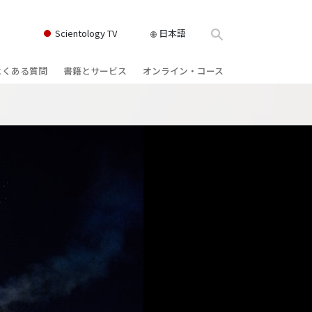
Scientology TV
日本語
よくある質問
書籍とサービス
オンライン・コース
書籍
背景と基本原理
どのように対立を解決するか
クス
ィオブック
教会の内部
存在のダイナミックス
け講演
サイエントロジーの組織
理解を構成するもの
ィルム
危険な環境に対する解決策
物
サービス
病気やけがのためのアシスト
ーマンライ
高潔さと正直さ
結婚
感情のトーン・スケール
ィア･ミニ