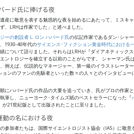
 ハバード氏に捧げる夜
遺産に敬意を表する魅惑的な夜を始めるにあたって、ミスキャ
ず、LRHは作家でした」と述べました。
ーの創設者 L. ロン ハバード氏
の伝記作家であるダン･シャ
、1930-40年代の
サイエンス･フィクション黄金時代における
績について語りました。それらはLRHが『ダイアネティック
エントロジーを確立する以前のことがらです。
シャーマン氏
、例えば、伝説的なマネージャー、第一級のイラストレーター
ションのファンの先駆者といった数々の人々とのインタビュー
順にハバード氏の作品の大要を追っていき、氏がプロの作家と
執筆し、ニューヨーク･タイムズ紙のベストセラーになった『
』が21世紀版として出版されたことに至りました。
運動の名における夜
の参加者たちは、国際サイエントロジスト協会（IAS）に敬意