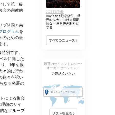
として第一級
教会の宗教的
2026年5月9日
Dianetics記念祭が、世
界的拡大における画期
的な一年を浮き彫りに
リブ諸国と南
する
プログラム
を
トのための最
すべてのニュース
ます。
は特別です。
レベルに達した
最寄のサイエントロジー･
り、1年を振
オーガニゼーションに
大々的に行わ
ご連絡ください
の数々を祝い
さらなる発展の
トによる集会
に理想のサイ
的なグループ
リストを見る