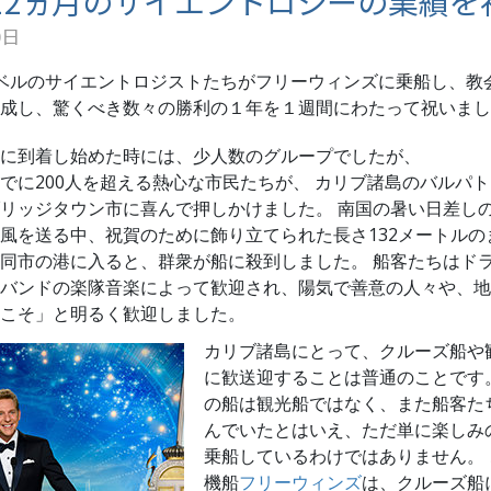
12ヵ月のサイエントロジーの業績を
0日
ベルのサイエントロジストたちがフリーウィンズに乗船し、教
成し、驚くべき数々の勝利の１年を１週間にわたって祝いまし
に到着し始めた時には、少人数のグループでしたが、
でに200人を超える熱心な市民たちが、
カリブ諸島のバルパト
リッジタウン市に喜んで押しかけました。 南国の暑い日差し
風を送る中、祝賀のために飾り立てられた長さ132メートルの
同市の港に入ると、群衆が船に殺到しました。 船客たちはド
バンドの楽隊音楽によって歓迎され、陽気で善意の人々や、地
こそ」と明るく歓迎しました。
カリブ諸島にとって、クルーズ船や
に歓送迎することは普通のことです
の船は観光船ではなく、また船客た
んでいたとはいえ、ただ単に楽しみ
乗船しているわけではありません。
機船
フリーウィンズ
は、クルーズ船