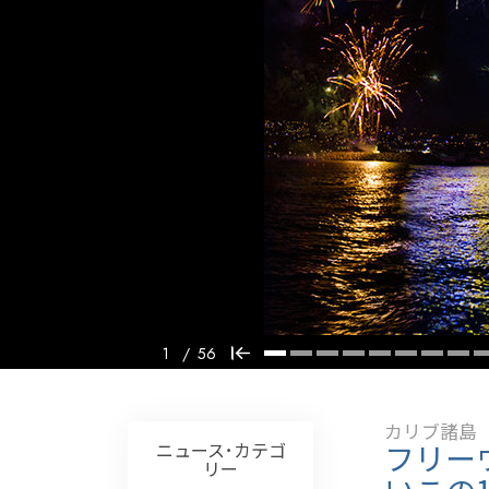
偉大さとは何か?
1
/
56
カリブ諸島
フリー
ニュース･カテゴ
リー