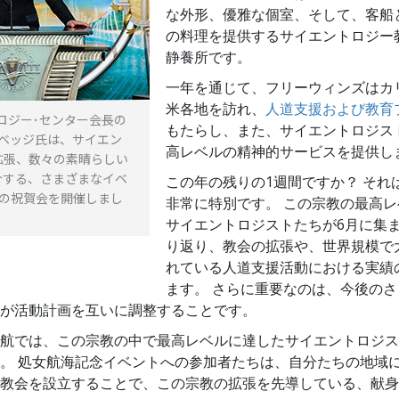
な外形、優雅な個室、そして、客船
の料理を提供するサイエントロジー
静養所です。
一年を通じて、フリーウィンズはカ
米各地を訪れ、
人道支援および教育
ロジー･センター会長の
もたらし、また、サイエントロジス
ャベッジ氏は、サイエン
高レベルの精神的サービスを提供し
拡張、数々の素晴らしい
介する、さまざまなイベ
この年の残りの1週間ですか？ それ
間の祝賀会を開催しまし
非常に特別です。 この宗教の最高
サイエントロジストたちが6月に集ま
り返り、教会の拡張や、世界規模で
れている人道支援活動における実績
ます。 さらに重要なのは、今後の
が活動計画を互いに調整することです。
航では、この宗教の中で最高レベルに達したサイエントロジス
。 処女航海記念イベントへの参加者たちは、自分たちの地域
教会を設立することで、この宗教の拡張を先導している、献身