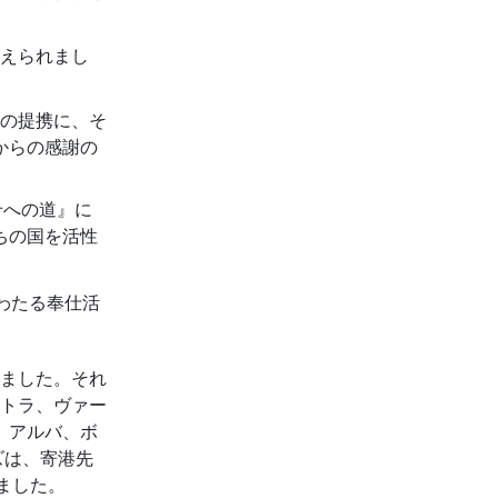
えられまし
との提携に、そ
からの感謝の
せへの道』に
ちの国を活性
わたる奉仕活
ました。それ
ルトラ、ヴァー
、アルバ、ボ
ズは、寄港先
ました。