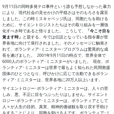
9月11日の同時多発テロ事件という誰も予想しなかった暴力
により、現代社会の見せかけの平穏さはそのもろさを露呈
しました。この時ミスキャベッジ氏は、同胞たちを助ける
ために、サイエントロジストたちはその取り組みを一層強
化すべき時であると悟りました。 こうして、
「今こそ目を
覚ます時」
と題する、今では伝説となっている指令書が世
界各地に向けて発行されました。そのメッセージに触発さ
れて、ボランティア･ミニスター･プログラムは驚異的な成
長を遂げました。 2001年9月11日の時点で、世界全体で
6000人のボランティア･ミニスターがいました。 現在、ボ
ランティア･ミニスターは世界で最もよく知られた民間救援
団体のひとつとなり、呼びかけに応じて出動できるボラン
ティア･ミニスターは、世界各地に20万人以上います。
サイエントロジー･ボランティア･ミニスターは、人々の苦
しみ、悪、不正に目をつぶったりはしません。サイエント
ロジー･ボランティア･ミニスターは、ボランティアとして
人々が人生の目的、真実、精神的価値観を取り戻す手助け
をすることにより、同胞を助ける人です。ボランティア･ミ