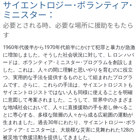
サイエントロジー･ボランティア･
ミニスター：
必要とされる時、必要な場所に援助をもたら
す
1960年代後半から1970年代前半にかけて犯罪と暴力が急激
に増加しました。そうした社会状況に対して、L. ロン ハバ
ードは、ボランティア･ミニスター･プログラムを創設しま
した。これは、人々の間に理解と思いやりを育むのに役立
つ、実用的な手法を提供するものとして組まれたプログラ
ムです。さらに、これらの手法は、サイエントロジストも
サイエントロジストではない人も同様に使えることを明確
に意図して考案されました。こうして、世界中のさまざま
な地域社会において、人々に直接援助の手を差し伸べるこ
とに専心する、多様な階層の人々から成る広範囲の運動が
生まれました。過去30年にわたり、サイエントロジー･ボラ
ンティア･ミニスターは、大規模な災害に見舞われた128の
被災地で救援活動を提供してきました。