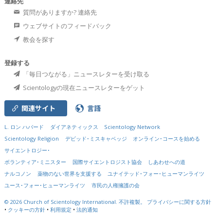
連絡先
質問がありますか? 連絡先
ウェブサイトのフィードバック
教会を探す
登録する
「毎日つながる」ニュースレターを受け取る
Scientologyの現在ニュースレターをゲット
関連サイト
言語
L. ロン ハバード
ダイアネティックス
Scientology Network
Scientology Religion
デビッド･ミスキャベッジ
オンライン･コースを始める
サイエントロジー･
ボランティア･ミニスター
国際サイエントロジスト協会
しあわせへの道
ナルコノン
薬物のない世界を支援する
ユナイテッド･フォー･ヒューマンライツ
ユース･フォー･ヒューマンライツ
市民の人権擁護の会
© 2026
Church of Scientology International.
不許複製。
プライバシーに関する方針
•
クッキーの方針
•
利用規定
•
法的通知