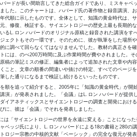
ン ハバードが長い間助言してきた総合ガイドであり、ミスキャベ
ました。
このチャートは、ハバード氏の著作物と録音講演、お
年代順に示したものです。全体として、知識の黄金時代は、サ
元、修復、検証する、サイエントロジーの歴史上最も長期的な
いるL. ロン ハバードのオリジナル原稿と録音された講演をす
ジェクトもその一環です。そのために、彼が執筆をした場所や
的に調べて回らなくてはなりませんでした。教材の真正さを確
トには、のべ200万時間に及ぶ作業時間が費やされました。そ
原稿の筆記ミスの修正、編集者によって追加された文章や内容
くこと、文章の順番の間違いや抜けの特定、すべてのページを
筆した通りになるまで検証し続けるといったものです。
を順を追って紹介すると、2005年に「知識の黄金時代」が開
講演」が発表されました。「会議」はL. ロン ハバードが提供
ダイアネティックスとサイエントロジーの調査と開発における
びに、彼は「会議」でそれを発表しました。
6月には「サイエントロジーの世界を永遠に変える」ことになっ
ャベッジ氏により、L. ロン ハバードによる18の書籍と280の
トロジー宗教の中核的文献「ベーシック」の完全な復元が発表