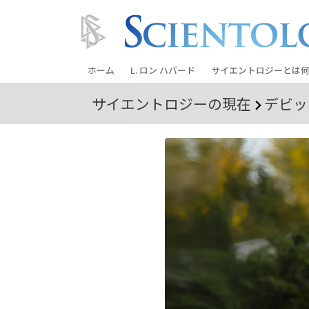
ホーム
L. ロン ハバード
サイエントロジーとは
何
サイエントロジーの
現在
デビッ
信条と実践
サイエントロジーの信
サイエントロジストた
ントロジー
サイエントロジストに
教会の内部
サイエントロジーの基
ダイアネティックスの
愛と憎しみ ―