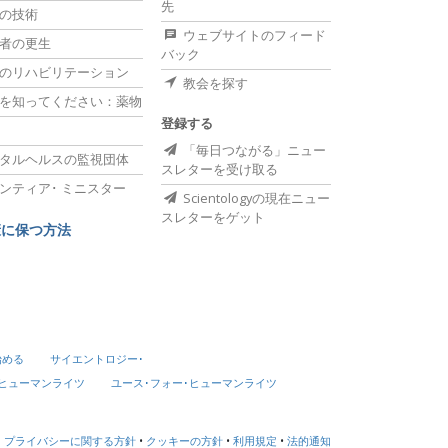
先
の技術
ウェブサイトのフィード
者の更生
バック
のリハビリテーション
教会を探す
を知ってください：薬物
登録する
「毎日つながる」ニュー
タルヘルスの監視団体
スレターを受け取る
ンティア･
ミニスター
Scientologyの現在ニュー
スレターをゲット
康に保つ方法
始める
サイエントロジー･
･ヒューマンライツ
ユース･フォー･ヒューマンライツ
プライバシーに関する方針
•
クッキーの方針
•
利用規定
•
法的通知