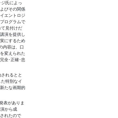
ッジ氏によっ
よびその関係
イエントロジ
プログラムで
べて見付けだ
講演を提供し
実にするため
の内容は、口
を変えられた
完全･正確･忠
始されるとと
した特別なイ
新たな画期的
た発表がありま
講演から成
されたので