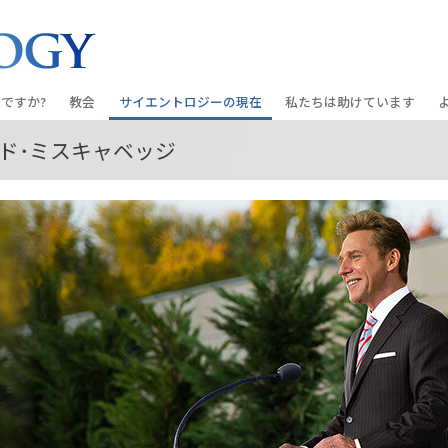
ですか?
教会
サイエントロジーの
現在
私たちは助けています
ド･ミスキャベッジ
教会を探す
グランド・オープニング
しあわせへの道
入門の
条と規律
新しい理想のサイエントロジー教会
Scientology・イベント
アプライド･スカラスティッ
オーデ
ちが語るサイエ
上級
デビッド･ミスキャベッジ氏—
クリミノン
一般向
オーガニゼーション
Scientologyの教会指導者
ナルコノン
入門フ
会いましょう
フラッグ･ランド･ベース
真実を知ってください：薬
初級の
フリーウィンズ
ユナイテッド･フォー･ヒュ
本原理
サイエントロジーを
ツ
世界にもたらす
紹介
市民の人権擁護の会
サイエントロジー･ボランテ