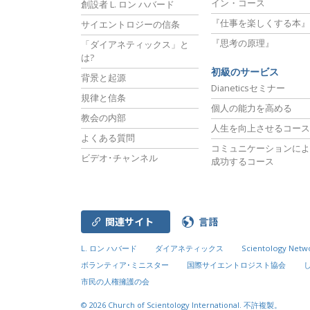
イン・コース
創設者 L. ロン ハバード
『仕事を楽しくする本』
サイエントロジーの信条
『思考の原理』
「ダイアネティックス」と
は?
初級のサービス
背景と起源
Dianeticsセミナー
規律と信条
個人の能力を高める
教会の内部
人生を向上させるコース
よくある質問
コミュニケーションによ
ビデオ･チャンネル
成功するコース
関連サイト
言語
L. ロン ハバード
ダイアネティックス
Scientology Netw
ボランティア･ミニスター
国際サイエントロジスト協会
市民の人権擁護の会
© 2026
Church of Scientology International.
不許複製。