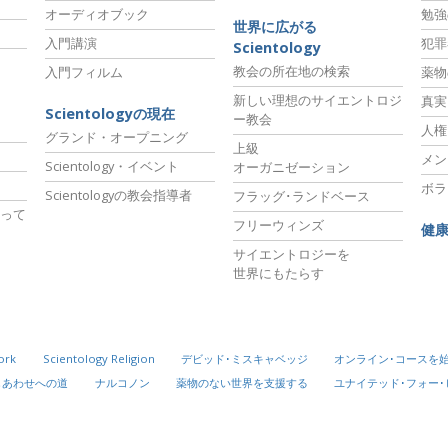
オーディオブック
勉強
世界に広がる
入門講演
犯罪
Scientology
教会の所在地の検索
入門フィルム
薬物
新しい理想のサイエントロジ
真実
Scientologyの現在
ー教会
人権
グランド・オープニング
上級
メン
Scientology・イベント
オーガニゼーション
ボラ
Scientologyの教会指導者
フラッグ･ランドベース
って
フリーウィンズ
健
サイエントロジーを
世界にもたらす
ork
Scientology Religion
デビッド･ミスキャベッジ
オンライン･コースを
しあわせへの道
ナルコノン
薬物のない世界を支援する
ユナイテッド･フォー