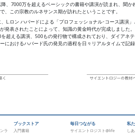
年以降、7000万を超えるベーシックの書籍や講演が読まれ、聞
で、この宗教のルネサンス期が訪れたということです。
れに、L.ロン ハバードによる「プロフェッショナル･コース講演
が発表されたことによって、知識の黄金時代が完成しました。
00を超える講演、500もの発行物で構成されており、ダイアネ
ーにおけるハバード氏の発見の過程を日々リアルタイムで記録
築く
サイエントロジーの教材
ブックストア
毎日つながる
私
ンラ
入門書籍
サイエントロジスト@life
しあ