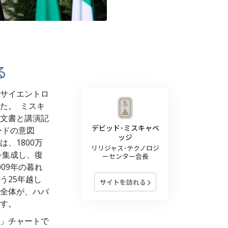
薬物に対する解決策
子ども
職場のためのツール
る
エシックスとコンディション
サイエントロ
抑圧の原因
た。 ミスキ
調査
文書と講演記
デビッド･ミスキャベ
ードの意図
組織化の基礎
ッジ
、1800万
リリジャス･テクノロジ
を集成し、復
広報活動の基礎
ーセンター会長
09年の暮れ
ターゲットとゴール
う25年越し
サイトを訪れる
全体が、ハバ
勉強の技術
す。
コミュニケーション
」チャートで