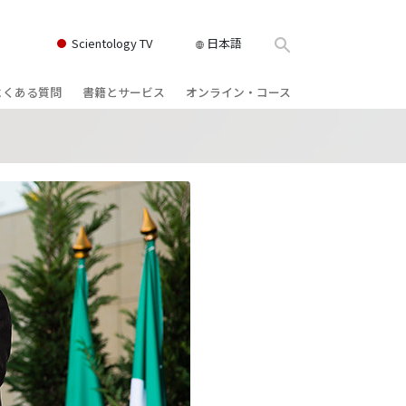
Scientology TV
日本語
よくある質問
書籍とサービス
オンライン・コース
書籍
背景と基本原理
どのように対立を解決するか
クス
ィオブック
教会の内部
存在のダイナミックス
け講演
サイエントロジーの組織
理解を構成するもの
ィルム
危険な環境に対する解決策
物
サービス
病気やけがのためのアシスト
ーマンライ
高潔さと正直さ
結婚
感情のトーン・スケール
ィア･ミニ