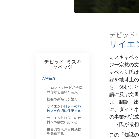
偉大さとは何か?
デビッド･
サイエ
ミスキャベッ
デビッド･ミスキ
ジー宗教の文
ャベッジ
ャベッジ氏は
人物紹介
録を地球上の
を、休むこと
L. ロン ハバードが全幅
の信頼を置いた友人
語に及ぶ文書
拡張の新時代を築く
元、翻訳、出
サイエントロジーの純
に、ダイアネ
粋さを永遠に保証する
の事業が完成
サイエントロジーの教
材への需要に応える
ード氏が最初
世界的な人道支援活動
を先導する
この「知識の