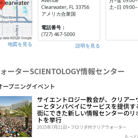
Avenue
月
–
金
09:00–
Clearwater, FL 33756
土
–
日
09:00–
アメリカ合衆国
電話番号：
(727) 467-5000
地図を見る
説明を見る
ォーターSCIENTOLOGY情報センター
オープニング
イベント
サイエントロジー教会が、クリアー
ーとタンパベイにサービスを提供す
街にできた新しい情報センターのリ
トを挙行
2015年7月11日
フロリダ州クリアウォーター
•
もっと