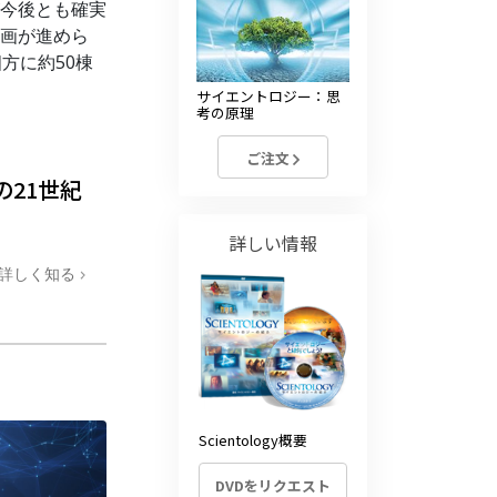
今後とも確実
画が進めら
方に約50棟
。
サイエントロジー：思
考の原理
ご注文
21世紀
詳しい情報
詳しく知る
Scientology概要
DVDをリクエスト