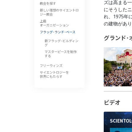
ズは高まる一
教会を探す
にそうしたニ
新しい理想のサイエントロ
ジー教会
れ、1975
上級
の建物があり
オーガニゼーション
フラッグ･ランド･ベース
グランド･
新フラッグ･ビルディン
グ
マスターピースを制作
する
フリーウィンズ
サイエントロジーを
世界にもたらす
ビデオ
SCIENT