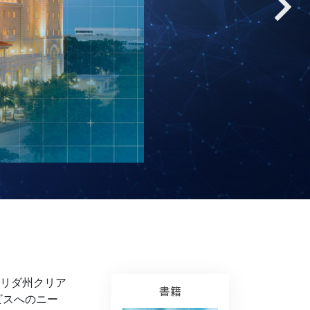
薬物に対する解決策
子ども
職場のためのツール
エシックスとコンディション
抑圧の原因
調査
組織化の基礎
広報活動の基礎
ターゲットとゴール
勉強の技術
リダ州クリア
書籍
コミュニケーション
ビスへのニー