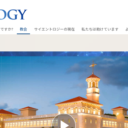
ですか?
教会
サイエントロジーの
現在
私たちは助けています
教会を探す
グランド・オープニング
しあわせへの道
入門の
条と規律
新しい理想のサイエントロジー教会
Scientology・イベント
アプライド･スカラスティッ
オーデ
ちが語るサイエ
上級
デビッド･ミスキャベッジ氏—
クリミノン
一般向
オーガニゼーション
Scientologyの教会指導者
ナルコノン
入門フ
会いましょう
フラッグ･ランド･ベース
真実を知ってください：薬
初級の
フリーウィンズ
ユナイテッド･フォー･ヒュ
本原理
サイエントロジーを
ツ
世界にもたらす
紹介
市民の人権擁護の会
サイエントロジー･ボランテ