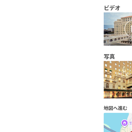
ビデオ
写真
地図へ進む