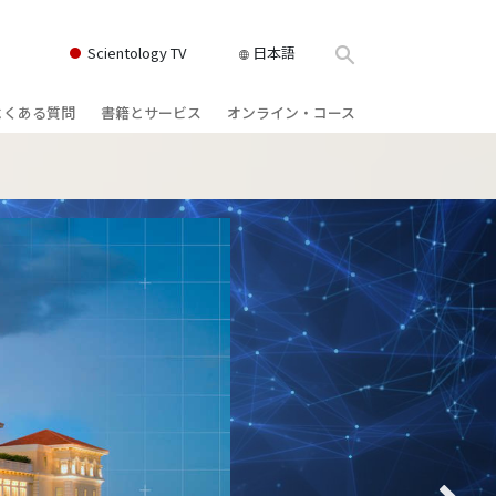
Scientology TV
日本語
よくある質問
書籍とサービス
オンライン・コース
書籍
背景と基本原理
どのように対立を解決するか
クス
ィオブック
教会の内部
存在のダイナミックス
け講演
サイエントロジーの組織
理解を構成するもの
ィルム
危険な環境に対する解決策
物
サービス
病気やけがのためのアシスト
ーマンライ
高潔さと正直さ
結婚
感情のトーン・スケール
ィア･ミニ