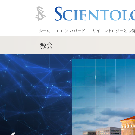
ホーム
L. ロン ハバード
サイエントロジーとは
何
教会
信条と実践
サイエントロジーの信
サイエントロジストた
ントロジー
サイエントロジストに
教会の内部
サイエントロジーの基
ダイアネティックスの
愛と憎しみ ―