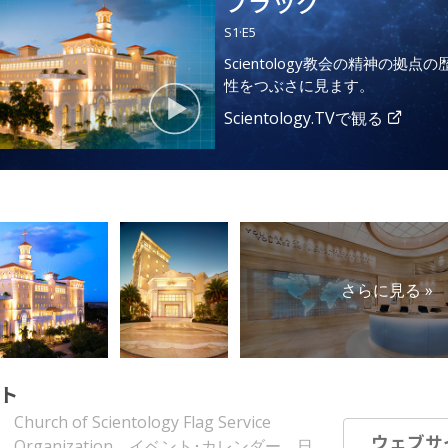
フラッグ
S
1
·E
5
Scientology教会の精神の拠点
性をつぶさに見ます。
Scientology.TVで観る
さらに見る »
ト
Church of Scientology Flag Service
ウェブサ
Organization、イベント･カレンダー、日