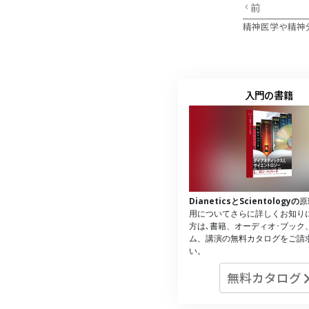
前
精神医学や精神
入門の書籍
DianeticsとScientologyの
原
用についてさらに詳しくお知り
方は､書籍、オーディオ･ブック
ム、講演の無料カタログをご請
い。
無料カタログ