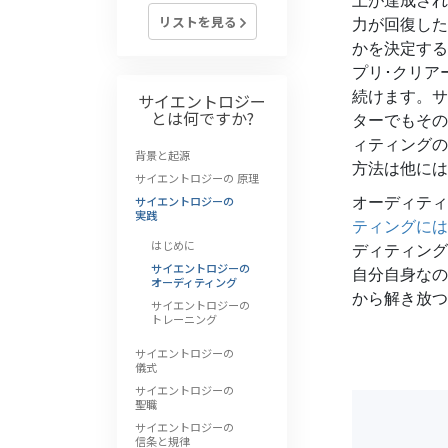
上が達成され
偉大さとは何か?
リストを見る
力が回復した
かを決定する
プリ･クリア
続けます。サ
サイエントロジー
とは
何ですか?
ターでもその
ィティングの
背景と起源
方法は他には
サイエントロジーの 原理
オーディティ
サイエントロジーの
実践
ティングには
はじめに
ディティング
サイエントロジーの
自分自身なの
オーディティング
から解き放つ
サイエントロジーの
トレーニング
サイエントロジーの
儀式
サイエントロジーの
聖職
サイエントロジーの
信条と規律