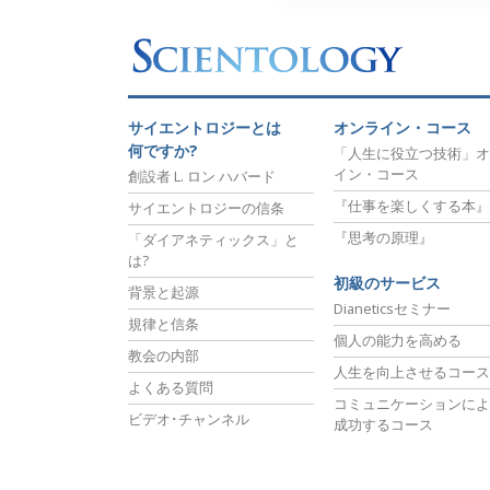
サイエントロジーとは
オンライン・コース
何ですか?
「人生に役立つ技術」オ
イン・コース
創設者 L. ロン ハバード
『仕事を楽しくする本』
サイエントロジーの信条
『思考の原理』
「ダイアネティックス」と
は?
初級のサービス
背景と起源
Dianeticsセミナー
規律と信条
個人の能力を高める
教会の内部
人生を向上させるコース
よくある質問
コミュニケーションによ
ビデオ･チャンネル
成功するコース