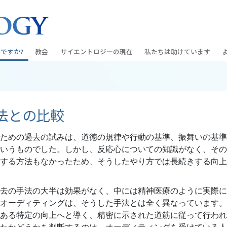
ですか?
教会
サイエントロジーの
現在
私たちは助けています
教会を探す
グランド・オープニング
しあわせへの道
入門の
条と規律
新しい理想のサイエントロジー教会
Scientology・イベント
アプライド･スカラスティッ
オーデ
法との比較
ちが語るサイエ
上級
デビッド･ミスキャベッジ氏—
クリミノン
一般向
オーガニゼーション
Scientologyの教会指導者
ための過去の試みは、道徳の規律や行動の基準、振舞いの基準
ナルコノン
入門フ
会いましょう
フラッグ･ランド･ベース
いうものでした。しかし、反応心についての知識がなく、その
真実を知ってください：薬
初級の
する方法もなかったため、そうしたやり方では長続きする向上
フリーウィンズ
ユナイテッド･フォー･ヒュ
本原理
サイエントロジーを
ツ
去の手法の大半は効果がなく、中には精神医療のように実際に
世界にもたらす
オーディティングは、そうした手法とは全く異なっています。
紹介
市民の人権擁護の会
ある特定の向上へと導く、精密に示された道筋に従って行われ
サイエントロジー･ボランテ