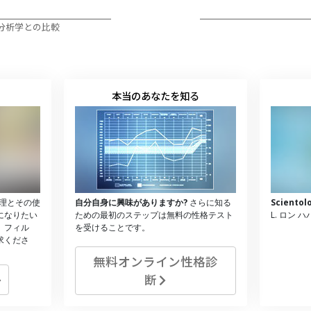
分析学との比較
本当のあなたを知る
理とその使
自分自身に興味がありますか?
さらに知る
Scient
になりたい
ための最初のステップは無料の性格テスト
L. ロン 
、フィル
を受けることです。
求くださ
無料オンライン性格診
断