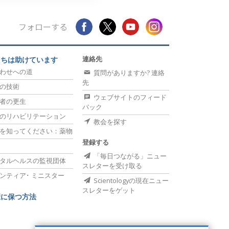
フォローする
連絡先
たちは助けています
わせへの道
質問がありますか? 連絡
先
の技術
ウェブサイトのフィード
者の更生
バック
のリハビリテーション
教会を探す
を知ってください：薬物
登録する
「毎日つながる」ニュー
タルヘルスの監視団体
スレターを受け取る
ンティア･
ミニスター
Scientologyの現在ニュー
スレターをゲット
康に保つ方法