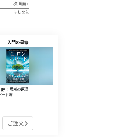
次画面
はじめに
入門の書籍
ology： 思考の原理
ハバード著
ご注文