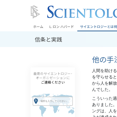
ホーム
L. ロン ハバード
サイエントロジーとは
何
信条と実践
信条と実践
サイエントロジーの信
他の手
サイエントロジストた
ントロジー
人間を助ける
最寄のサイエントロジー･
サイエントロジストに
を守らせると
オーガニゼーションに
ご連絡ください
から人を解放
教会の内部
んでした。
サイエントロジーの基
こういった過
ありました。
ダイアネティックスの
ングは、人を
愛と憎しみ ―