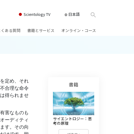
Scientology TV
日本語
よくある質問
書籍とサービス
オンライン・コース
書籍
背景と基本原理
どのように対立を解決するか
クス
ィオブック
教会の内部
存在のダイナミックス
け講演
サイエントロジーの組織
理解を構成するもの
を定め、それ
ィルム
危険な環境に対する解決策
書籍
不合理な命令
物
サービス
病気やけがのためのアシスト
は得られませ
ーマンライ
高潔さと正直さ
有害なものも
結婚
サイエントロジー：思
オーディティ
考の原理
ます。その向
感情のトーン・スケール
ィア･ミニ