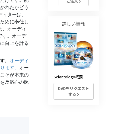
だけです。能
ご注文
かれたかどう
薬物に対する解決策
ディターは、
子ども
のために奉仕し
詳しい情報
は、オーディ
職場のためのツール
です。オーデ
に向上を計る
エシックスとコンディション
抑圧の原因
す。
オーディ
調査
ります。
オー
こそが本来の
Scientology概要
組織化の基礎
を反応心の罠
DVDをリクエスト
広報活動の基礎
する
ターゲットとゴール
勉強の技術
コミュニケーション