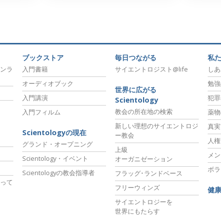
ブックストア
毎日つながる
私
ンラ
入門書籍
サイエントロジスト@life
しあ
オーディオブック
勉強
世界に広がる
入門講演
犯罪
Scientology
教会の所在地の検索
入門フィルム
薬物
新しい理想のサイエントロジ
真実
Scientologyの現在
ー教会
人権
グランド・オープニング
上級
メン
Scientology・イベント
オーガニゼーション
ボラ
Scientologyの教会指導者
フラッグ･ランドベース
って
フリーウィンズ
健
サイエントロジーを
世界にもたらす