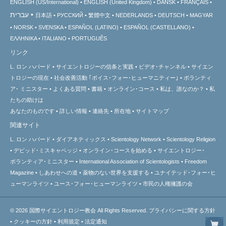
ENGLISH (US/International)
ENGLISH (United Kingdom)
DANSK
FRANÇAIS
עברית
日本語
РУССКИЙ
繁體中文
NEDERLANDS
DEUTSCH
MAGYAR
NORSK
SVENSKA
ESPAÑOL (LATINO)
ESPAÑOL (CASTELLANO)
ΕΛΛΗΝΙΚA
ITALIANO
PORTUGUÊS
リンク
L. ロン ハバード
サイエントロジーの信条と実践
ビデオ･チャンネル
サイエン
トロジーの
現在
社会改善活動 ｢ボイス･フォー･ヒューマニティー｣
ボランティ
ア･
ミニスター
よくある質問
書籍
オンライン･コース
私は、誰なのか？
私
たちの助けは
あなたのものです
詳しい情報
連絡先
所在地
サイトマップ
関連サイト
L. ロン ハバード
ダイアネティックス
Scientology Network
Scientology Religion
デビッド･ミスキャベッジ
オンライン･コースを始める
サイエントロジー･
ボランティア･ミニスター
International Association of Scientologists
Freedom
Magazine
しあわせへの道
薬物のない世界を支援する
ユナイテッド･フォー･ヒ
ューマンライツ
ユース･フォー･ヒューマンライツ
市民の人権擁護の会
© 2026
国際サイエントロジー教会
All Rights Reserved.
プライバシーに関する方針
•
クッキーの方針
•
利用規定
•
法定通知