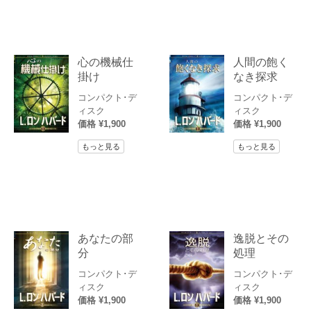
心の機械仕
人間の飽く
掛け
なき探求
コンパクト･デ
コンパクト･デ
ィスク
ィスク
価格 ¥1,900
価格 ¥1,900
もっと見る
もっと見る
あなたの部
逸脱とその
分
処理
コンパクト･デ
コンパクト･デ
ィスク
ィスク
価格 ¥1,900
価格 ¥1,900