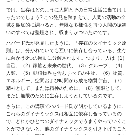
では、生存はどのように人間とその日常生活に当てはま
ったのでしょう? この発見を踏まえて、人間の活動の全
域を徹底的に調べると、無限な多様性を持つ人間の振舞
いのすべては整理され、収まりがついたのです。
ハバード氏が発見したように、「存在のダイナミック原
則」は、分かれていても互いに依存し合っている、生存
に向かう8つの衝動に分解されます。つまり、人は（1）
自己、（2）家族と未来の世代、（3）グループ、（4）
人類、（5）動植物界を含むすべての生物、（6）物質、
エネルギー、空間および時間から成る物質宇宙、（7）
精神として、または精神のために、（8）無限として、
または無限のために生存しようとしているのです。
さらに、この講演でハバード氏が明かしているように、
これらのダイナミックスは相互に依存し合っているの
で、どれかひとつのダイナミックでうまくやっていくこ
とができないと、他のダイナミックスを引き下げること