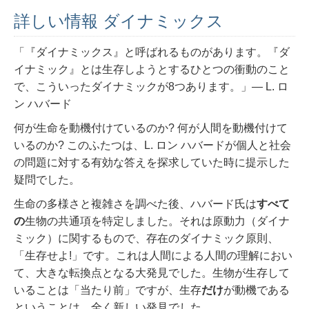
詳しい情報 ダイナミックス
「『ダイナミックス』と呼ばれるものがあります。『ダ
イナミック』とは生存しようとするひとつの衝動のこと
で、こういったダイナミックが8つあります。」― L. ロ
ン ハバード
何が生命を動機付けているのか? 何が人間を動機付けて
いるのか? このふたつは、L. ロン ハバードが個人と社会
の問題に対する有効な答えを探求していた時に提示した
疑問でした。
生命の多様さと複雑さを調べた後、ハバード氏は
すべて
の
生物の共通項を特定しました。それは原動力（ダイナ
ミック）に関するもので、存在のダイナミック原則、
「生存せよ!」です。これは人間による人間の理解におい
て、大きな転換点となる大発見でした。生物が生存して
いることは「当たり前」ですが、生存
だけ
が動機である
ということは、全く新しい発見でした。