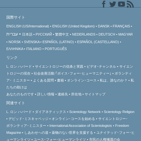
国際サイト
ENGLISH (US/International)
ENGLISH (United Kingdom)
DANSK
FRANÇAIS
עברית
日本語
РУССКИЙ
繁體中文
NEDERLANDS
DEUTSCH
MAGYAR
NORSK
SVENSKA
ESPAÑOL (LATINO)
ESPAÑOL (CASTELLANO)
ΕΛΛΗΝΙΚA
ITALIANO
PORTUGUÊS
リンク
L. ロン ハバード
サイエントロジーの信条と実践
ビデオ･チャンネル
サイエン
トロジーの
現在
社会改善活動 ｢ボイス･フォー･ヒューマニティー｣
ボランティ
ア･
ミニスター
よくある質問
書籍
オンライン･コース
私は、誰なのか？
私
たちの助けは
あなたのものです
詳しい情報
連絡先
所在地
サイトマップ
関連サイト
L. ロン ハバード
ダイアネティックス
Scientology Network
Scientology Religion
デビッド･ミスキャベッジ
オンライン･コースを始める
サイエントロジー･
ボランティア･ミニスター
International Association of Scientologists
Freedom
Magazine
しあわせへの道
薬物のない世界を支援する
ユナイテッド･フォー･ヒ
ューマンライツ
ユース･フォー･ヒューマンライツ
市民の人権擁護の会