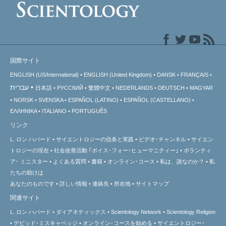
国際サイト
ENGLISH (US/International)
ENGLISH (United Kingdom)
DANSK
FRANÇAIS
עברית
日本語
РУССКИЙ
繁體中文
NEDERLANDS
DEUTSCH
MAGYAR
NORSK
SVENSKA
ESPAÑOL (LATINO)
ESPAÑOL (CASTELLANO)
ΕΛΛΗΝΙΚA
ITALIANO
PORTUGUÊS
リンク
L. ロン ハバード
サイエントロジーの信条と実践
ビデオ･チャンネル
サイエン
トロジーの
現在
社会改善活動 ｢ボイス･フォー･ヒューマニティー｣
ボランティ
ア･
ミニスター
よくある質問
書籍
オンライン･コース
私は、誰なのか？
私
たちの助けは
あなたのものです
詳しい情報
連絡先
所在地
サイトマップ
関連サイト
L. ロン ハバード
ダイアネティックス
Scientology Network
Scientology Religion
デビッド･ミスキャベッジ
オンライン･コースを始める
サイエントロジー･