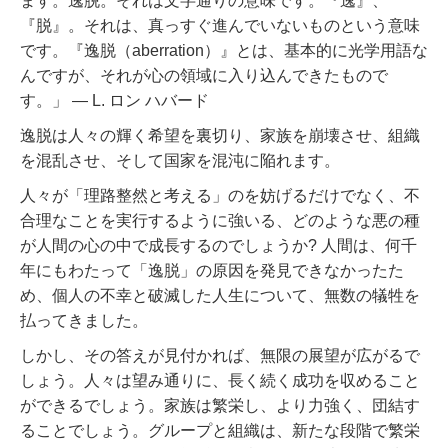
ます。逸脱。それは文字通りの意味です。『逸』、
『脱』。それは、真っすぐ進んでいないものという意味
です。『逸脱（aberration）』とは、基本的に光学用語な
んですが、それが心の領域に入り込んできたもので
す。」 ― L. ロン ハバード
逸脱は人々の輝く希望を裏切り、家族を崩壊させ、組織
を混乱させ、そして国家を混沌に陥れます。
人々が「理路整然と考える」のを妨げるだけでなく、不
合理なことを実行するように強いる、どのような悪の種
が人間の心の中で成長するのでしょうか? 人間は、何千
年にもわたって「逸脱」の原因を発見できなかったた
め、個人の不幸と破滅した人生について、無数の犠牲を
払ってきました。
しかし、その答えが見付かれば、無限の展望が広がるで
しょう。人々は望み通りに、長く続く成功を収めること
ができるでしょう。家族は繁栄し、より力強く、団結す
ることでしょう。グループと組織は、新たな段階で繁栄