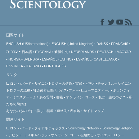
国際サイト
ENGLISH (US/International)
ENGLISH (United Kingdom)
DANSK
FRANÇAIS
עברית
日本語
РУССКИЙ
繁體中文
NEDERLANDS
DEUTSCH
MAGYAR
NORSK
SVENSKA
ESPAÑOL (LATINO)
ESPAÑOL (CASTELLANO)
ΕΛΛΗΝΙΚA
ITALIANO
PORTUGUÊS
リンク
L. ロン ハバード
サイエントロジーの信条と実践
ビデオ･チャンネル
サイエン
トロジーの
現在
社会改善活動 ｢ボイス･フォー･ヒューマニティー｣
ボランティ
ア･
ミニスター
よくある質問
書籍
オンライン･コース
私は、誰なのか？
私
たちの助けは
あなたのものです
詳しい情報
連絡先
所在地
サイトマップ
関連サイト
L. ロン ハバード
ダイアネティックス
Scientology Network
Scientology Religion
デビッド･ミスキャベッジ
オンライン･コースを始める
サイエントロジー･