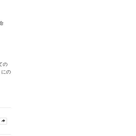
命
。
ての
』にの