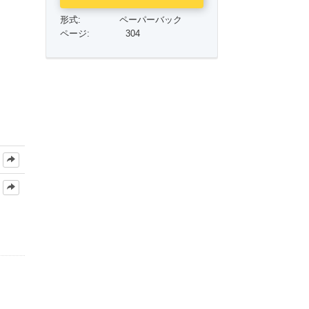
薬物に対する解決策
形式:
ペーパーバック
子供
ページ:
304
職場のためのツール
エシックスとコンディション
抑圧の原因
調査
組織化の基礎
広報活動の基礎
ターゲットとゴール
勉強の技術
コミュニケーション