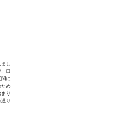
れまし
後、口
質問に
のため
始まり
の通り