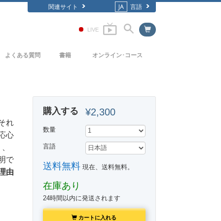
関連サイト
JA
言語
LIVE
よくある質問
書籍
オンライン･コース
背景と基本原理
どのように対立を解決するか
入門の書籍
教会の内部
存在のダイナミックス
オーディオブック
購入する
¥2,300
サイエントロジーの組織
理解を構成するもの
一般向け講演
それ
数量
危険な環境に対する解決策
フィルム
応心
」、
言語
病気やけがのためのアシスト
明で
送料無料
現在、送料無料。
高潔さと正直さ
理由
在庫あり
結婚
24時間以内に発送されます
感情のトーン･スケール
カートに入れる