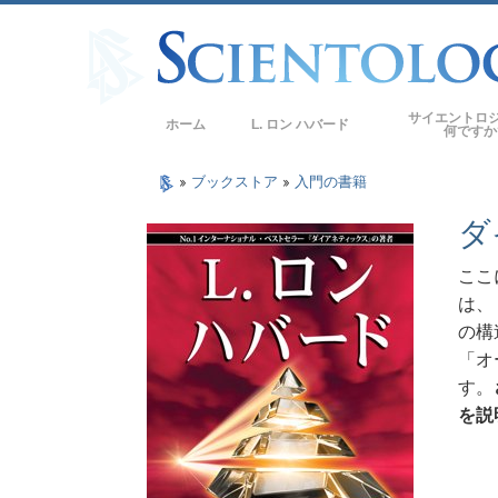
サイエントロ
ホーム
L. ロン ハバード
何ですか
信条と実践
»
ブックストア
»
入門の書籍
サイエントロジー
ダ
サイエントロジス
ロジー
ここ
は、
サイエントロジス
の構
教会の内部
「オ
す。
サイエントロジー
を説
ダイアネティック
愛と憎しみ ―
偉大さとは何か?