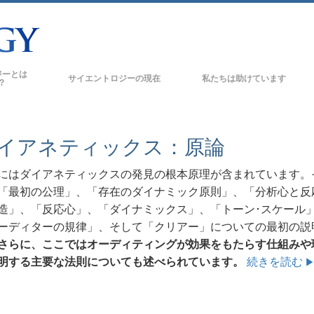
ジーとは
サイエントロジーの
現在
私たちは助けています
?
サイエントロジー教会
新しい
の信条と規律
イアネティックス：原論
サイエントロジー教会
トたちが語るサイエント
上級
にはダイアネティックスの発見の根本原理が含まれています。
オーガニゼーション
「最初の公理」、「存在のダイナミック原則」、「分析心と反
トに会いましょう
フラッグ･ランド･ベース
造」、「反応心」、「ダイナミックス」、「トーン･スケール
ーディターの規律」、そして「クリアー」についての最初の説
フリーウィンズ
さらに、ここではオーディティングが効果をもたらす
仕組み
や
の基本原理
サイエントロジーを
明する主要な法則についても述べられています。
続きを読む
世界にもたらす
スの紹介
デビッド･ミスキャベッジ･サイエントロジ
ーの教会指導者