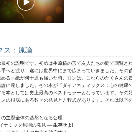
クス：原論
の最初の説明です。初めは生原稿の形で友人たちの間で回覧さ
ら手へと渡り、遂には世界中にまで広まっていきました。その
求める手紙が何千通も届いた時、ロンは、これらのたくさんの
結論に達しました。その本が『ダイアネティックス：心の健康
する本としては史上最高のベストセラーとなっています。
その
クスの根底にある数々の発見と方程式があります。それは以下
この主題全体の基盤となる公理。
イナミック原則の発見 ―
生存せよ!