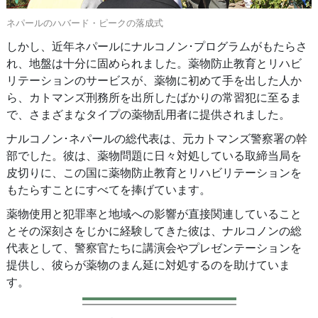
ネパールのハバード・ピークの落成式
しかし、近年ネパールにナルコノン･プログラムがもたらさ
れ、地盤は十分に固められました。薬物防止教育とリハビ
リテーションのサービスが、薬物に初めて手を出した人か
ら、カトマンズ刑務所を出所したばかりの常習犯に至るま
で、さまざまなタイプの薬物乱用者に提供されました。
ナルコノン･ネパールの総代表は、元カトマンズ警察署の幹
部でした。彼は、薬物問題に日々対処している取締当局を
皮切りに、この国に薬物防止教育とリハビリテーションを
もたらすことにすべてを捧げています。
薬物使用と犯罪率と地域への影響が直接関連していること
とその深刻さをじかに経験してきた彼は、ナルコノンの総
代表として、警察官たちに講演会やプレゼンテーションを
提供し、彼らが薬物のまん延に対処するのを助けていま
す。