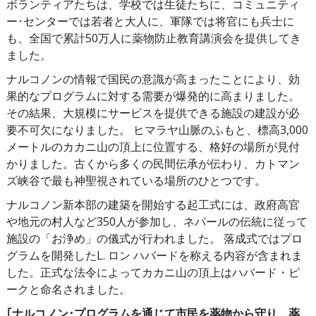
ボランティアたちは、学校では生徒たちに、コミュニティ
ー･センターでは若者と大人に、軍隊では将官にも兵士に
も、全国で累計50万人に薬物防止教育講演会を提供してき
ました。
ナルコノンの情報で国民の意識が高まったことにより、効
果的なプログラムに対する需要が爆発的に高まりました。
その結果、大規模にサービスを提供できる施設の建設が必
要不可欠になりました。 ヒマラヤ山脈のふもと、標高3,000
メートルのカカニ山の頂上に位置する、格好の場所が見付
かりました。古くから多くの民間伝承が伝わり、カトマン
ズ峡谷で最も神聖視されている場所のひとつです。
ナルコノン新本部の建築を開始する起工式には、政府高官
や地元の村人など350人が参加し、ネパールの伝統に従って
施設の「お浄め」の儀式が行われました。 落成式ではプロ
グラムを開発したL. ロン ハバードを称える内容が含まれま
した。正式な法令によってカカニ山の頂上はハバード・ピ
ークと命名されました。
｢ナルコノン･プログラムを通じて市民を薬物から守り、薬