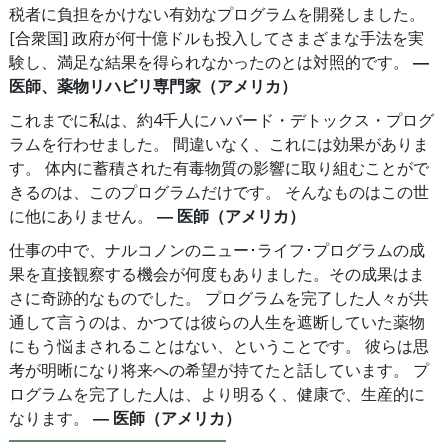
税者に負担をかけない有効なプログラムを開発しました。
[合衆国] 政府が何十億ドルも投入してさまざまな手法を実
験し、満足な結果を得られなかったのとは対照的です。
―
医師、薬物リハビリ専門家（アメリカ）
これまでに私は、約4千人にハバード・デトックス・プログ
ラムを行わせました。 間違いなく、これには効果がありま
す。 体内に蓄積された有毒物質の影響に取り組むことがで
きるのは、このプログラムだけです。 そんなものはこの世
に他にありません。
― 医師（アメリカ）
仕事の中で、ナルコノンのニュー･ライフ･プログラムの成
果を直接観察する機会が何度もありました。その成果はま
さに奇跡的なものでした。 プログラムを完了した人々が共
通して言うのは、かつては彼らの人生を遮断していた薬物
にもう悩まされることはない、ということです。 彼らは思
考が明晰になり将来への希望が持てたと話しています。 プ
ログラムを完了した人は、より明るく、健康で、生産的に
なります。
― 医師（アメリカ）