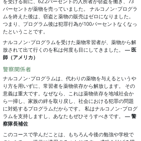
を受ける前に、62.2パーセントの入所者が窃盗を働き、73
パーセントが薬物を売っていました。 ナルコノン･プログラ
ムを終えた後は、窃盗と薬物の販売はゼロになりました。
つまり、プログラム後は犯罪行為が100パーセントなくなっ
たということです。
ナルコノン･プログラムを受けた薬物常習者が、薬物から解
放されて出て行くのを私は何度も目にしてきました。
― 医
師（アメリカ）
警察関係者
ナルコノン･プログラムは、代わりの薬物を与えるというや
り方を用いずに、常習者を薬物依存から解放します。 その
意義は重大です。なぜなら、これは薬物依存を地域社会か
ら一掃し、家族の絆を取り戻し、社会における犯罪の問題
に対処するプログラムだからです。 私はナルコノン･プログ
ラムを支持しますし、あなたもぜひそうすべきです。
― 警
察隊長補佐
このコースで学んだことは、もちろん今後の勉強や学校で