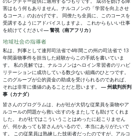
のレクチャー提供に適用するつもりです。 成功を妨げる障
害はもう何もありません。ナルコノンの「学習を向上させ
るコース」のおかげです。 同僚たち全員に、このコースを
受講するようにアドバイスしますよ。 これからもいい仕事
を続けてください!
― 警視（南アフリカ）
地域社会の指導者
私は、判事として連邦司法省で4年間この州の司法省で 13
年間薬物事件を担当した経験からこの手紙を書いていま
す。 私の見解では、ナルコノンはヘロイン常習者のリハビ
リテーションに成功している数少ない組織のひとつです。
このグループが公的資金の助成を受けられるのであれば、
それは非常に価値のあることだと思います。
― 州裁判所判
事（カナダ）
皆さんのプログラムは、わが社が大切な従業員を薬物やア
ルコールの問題から救い出すのをまたしても助けてくれま
した。 わが社ではこういうことはめったに起こりません
が、何かあっても皆さんがいるので、本当にありがたいで
す。 この従業員は熟練した技術者だったのですが、アルコ