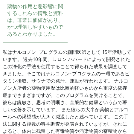
薬物の作用と悪影響に関
するこれらの情報と資料
は、非常に価値があり、
かつ理解しやすいもので
あるとわかりました。
私はナルコノン･プログラムの顧問医師として 15年活動して
います。 過去10年間、L. ロン ハバードによって開発された
この浄化の手法を使用することで得られた成果を調査して
きました。そこではナルコノン･プログラムの一環であるビ
タミン摂取、サウナでの発汗、運動が行われます。 ナルコ
ノン入所者の薬物使用歴は比較的軽いものから重度の依存
症までさまざまですが、このプログラムを受けることで、
彼らは鋭敏さ、思考の明晰さ、全般的な健康という点で著
しい改善を示しています。 また彼らの大半が薬物とアルコ
ールへの渇望感が大きく減退したと述べています。 この手
法に関する複数の科学調査が発表されていますが、それに
よると、体内に残留した有毒物質や汚染物質の蓄積物から