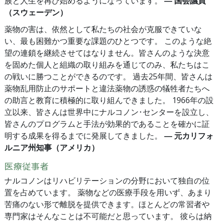
族と人生を再び始めるようになっています。
― 国会議員
（スウェーデン）
薬物の害は、依然として私たちの社会が克服できていな
い、最も困難かつ重要な課題のひとつです。 このような絶
望の連鎖を継続させてはなりません。皆さんのような決意
を固めた個人と組織の取り組みを通じてのみ、私たちはこ
の戦いに勝つことができるのです。 過去25年間、皆さんは
薬物乱用防止のサポートと違法薬物の誘惑の犠牲者たちへ
の助言と教育に積極的に取り組んできました。 1966年の設
立以来、皆さんは世界中にナルコノン･センターを設立し、
皆さんのプログラムと手法が効果的であることを確かに証
明する成果を得るまでに発展してきました。
― 元カリフォ
ルニア州知事（アメリカ）
医療従事者
ナルコノンはリハビリテーションの分野において独自の位
置を占めています。 薬物などの医療手段を用いず、あまり
苦痛のない形で離脱を提供できます。ほとんどの常習者や
専門家はそんなことは不可能だと思っています。 彼らは納