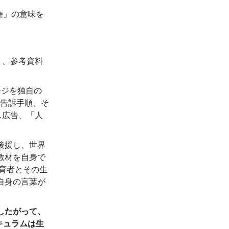
権」の意味を
う、参考資料
ージを独自の
告訴手順、そ
ス広告、「人
後援し、世界
教材を自身で
育者とその生
自身の言葉が
したがって、
キュラムは生