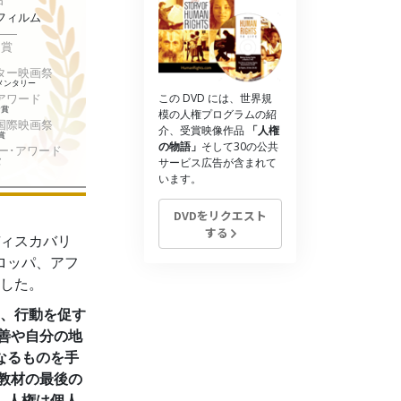
フィルム
薬物に対する解決策
ー賞
子ども
ター映画祭
メンタリー
職場のためのツール
アワード
この DVD には、世界規
ナ賞
模の人権プログラムの紹
国際映画祭
エシックスとコンディション
介、受賞映像作品
「人権
賞
の物語」
そして30の公共
ー･アワード
賞
サービス広告が含まれて
抑圧の原因
います。
調査
DVDをリクエスト
する
組織化の基礎
ディスカバリ
ロッパ、アフ
広報活動の基礎
した。
ターゲットとゴール
は、行動を促す
善や自分の地
勉強の技術
なるものを手
教材の最後の
コミュニケーション
。人権は個人