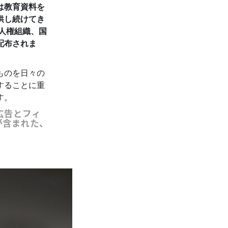
は教育資料を
供し続けてき
人権組織、国
配布されま
ものを日々の
することに重
す。
広告とフィ
が含まれた、