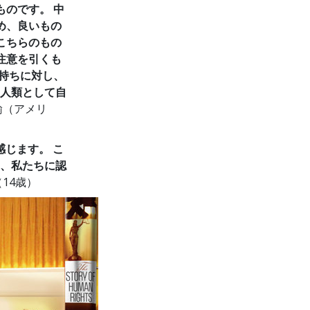
のです。 中
め、良いもの
こちらのもの
注意を引くも
持ちに対し、
人類として自
諭（アメリ
じます。 こ
、私たちに認
（14歳）