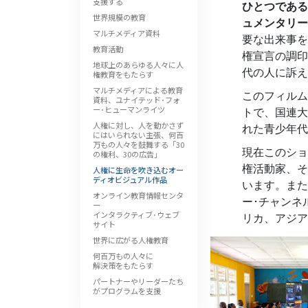
支援する
ひとつである
偉大さとは何か?
世界規模の教育
ュメンタリー
マルチメディア資料
要な出来事を
教育活動
権宣言の調印
地球上のあらゆる人々に人
代の人に訴え
権教育をもたらす
マルチメディアによる教育
このフィルム
資料、ユナイテッド･フォ
ー･ヒューマンライツ
トで、国連大
人権に対し、人を動かさず
れた青少年代
にはいられない主張、何百
万もの人々を鼓舞する「30
現在このショ
の権利、30の広告」
権活動家、そ
人権に生命を吹き込むオー
ディオビジュアル作品
います。また
オンライン教育情報センタ
ー･チャンネ
ー
インタラクティブ･ウェブ
リカ、アジア
サイト
世界に広がる人権教育
何百万もの人々に
解決策をもたらす
パートナーやリーダーたち
がプログラムを支援