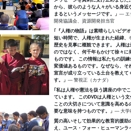
から、彼らのような人々がいる身近
まるというメッセージです。」
― 
開発協議会、資源開発担当官
｢『人権の物語』は素晴らしいビデ
短い時間で、人権が生まれた経緯、
歴史を見事に概観できます。 人権は
のではなく、何千年もかけて徐々に
ものです。 この情報は私たちの訓練
変価値あるものです。なぜなら、そ
宣言が成り立っている土台を教えて
す。」
― 警視正（カナダ）
｢私は人権や憲法を扱う講座の中で
ています。 このDVDは人権という
ことの大切さについて意識を高める
要な意味を持つものです。」
― 大学
質の高いそして効果的な教育的援助
え、ユース・フォー・ヒューマンラ