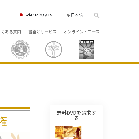
Scientology TV
日本語
よくある質問
書籍とサービス
オンライン・コース
書籍
背景と基本原理
どのように対立を解決するか
クス
ィオブック
教会の内部
存在のダイナミックス
け講演
サイエントロジーの組織
理解を構成するもの
ィルム
危険な環境に対する解決策
物
サービス
病気やけがのためのアシスト
ーマンライ
高潔さと正直さ
無料
DVDを請求す
権
る
結婚
感情のトーン・スケール
語
ィア･ミニ