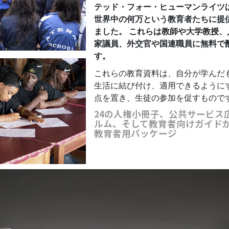
テッド・フォー・ヒューマンライツ
世界中の何万という教育者たちに提
ました。 これらは教師や大学教授、
家議員、外交官や国連職員に無料で
す。
これらの教育資料は、自分が学んだ
生活に結び付け、適用できるように
点を置き、生徒の参加を促すもので
24の人権小冊子、公共サービス
ルム、そして教育者向けガイド
教育者用パッケージ