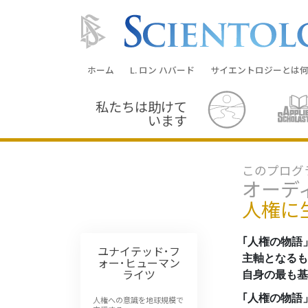
ホーム
L. ロン ハバード
サイエントロジーとは
何
私たちは助けて
信条と実践
います
サイエントロジーの信
サイエントロジストた
このプログ
ントロジー
オーデ
サイエントロジストに
人権に
教会の内部
｢人権の物語
ユナイテッド･フ
サイエントロジーの基
主軸となるも
ォー･ヒューマン
ライツ
自身の最も基
ダイアネティックスの
｢人権の物語
人権への意識を地球規模で
愛と憎しみ ―