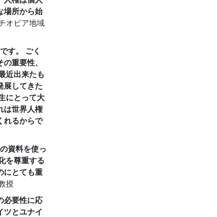
な場所から始
エチオピア地域
オです。
ごく
その重要性、
最近出来たも
発展してきた
生にとって大
れは世界人権
くれるからで
この資料を使っ
文化を尊重する
のにとても重
教授
の必要性に応
イツとユナイ