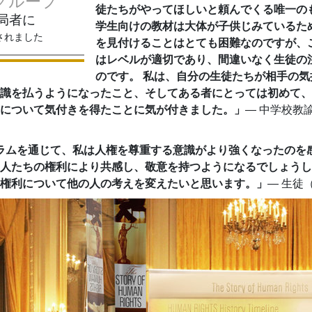
グループ
徒たちがやってほしいと頼んでくる唯一のも
局者に
学生向けの教材は大体が子供じみているた
されました
を見付けることはとても困難なのですが、
はレベルが適切であり、間違いなく生徒の
のです。 私は、自分の生徒たちが相手の気
識を払うようになったこと、そしてある者にとっては初めて、
について気付きを得たことに気が付きました。」
― 中学校教
ラムを通じて、私は人権を尊重する意識がより強くなったのを感
人たちの権利により共感し、敬意を持つようになるでしょうし
権利について他の人の考えを変えたいと思います。」
― 生徒