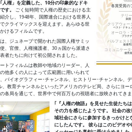
｢人権」を定義した、10分の印象的なドキ
スター
各賞受賞の
です。
ごく短時間で人権の歴史における主
テリ
紹介し、1948年、国際連合における世界人
銅賞
でクライマックスを迎えます。あらゆる世
クリアウォー
ベスト･ドキュ
かけるフィルムです。
オーロラ・
プラチ
は、ジュネーブで開かれた国際人権サミッ
バルフェスト
最優秀
使、官僚、人権擁護者、30ヵ国から派遣さ
コミュニケータ
優秀
表者たちに向けて初公開されました。
ートフィルムは教師や地域のリーダー、人
の他多くの人によって広範囲に用いられて
、バイオグラフィー･チャンネル、ヒストリー･チャンネル、
ル、教育チャンネルといったアメリカのテレビ局、さらにヨー
の各局を通じて、世界中で何百万もの視聴者に放映されてきま
｢『人権の物語』を見せた生徒たち
その力を感じたようです。
社会の改
域社会にさらに参加するきっかけと
にしたんです。 彼らはこのビデオや
メッセージを真剣に受け止めました