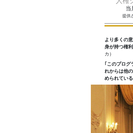
人権
当
提供
より多くの意
身が持つ権利
カ）
｢このプログ
れからは他の
められている