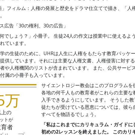
語」フィルム：人権の発展と歴史をドラマ仕立てで描き、「人
。
ス広告「30の権利、30の広告」
何でしょう？」
小冊子。 生徒24人の作文は授業中に使えるよ
れています。
学の生徒のために、UHRは人生に人権をもたらす教育パッケ
提供しています。それには主要な人権文書、人権侵害に対する
者や人権機関のリストが含まれています。 また、公共サービ
付属の小冊子も入っています。
サイエントロジー教会はこのプログラムを
各地の何千人もの教育者がこれらの主要な
5万
入手できるようにしています。 そうした教
徒たちが受けている恩恵については、彼ら
以上の
すべてを物語るでしょう。
ットが
「私はこれまでにカリキュラム・ガイドに
教育者
初めの2レッスンを終えました。 このカリ