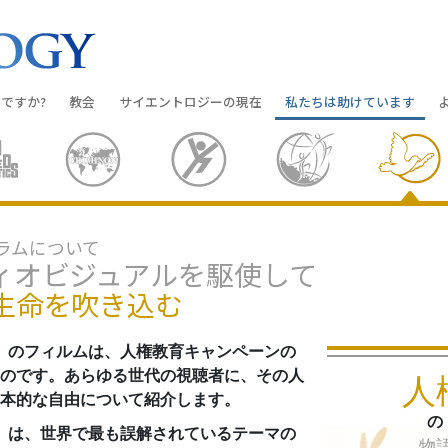
ですか?
教会
サイエントロジーの
現在
私たちは助けています
教会を探す
グランド・オープニング
しあわせへの道
入門の
条と規律
新しい理想のサイエントロジー教会
Scientology・イベント
アプライド･スカラスティッ
オーデ
ちが語るサイエ
上級
デビッド･ミスキャベッジ氏—
クリミノン
一般向
ラムについて
オーガニゼーション
Scientologyの教会指導者
ィオビジュアルを駆使して
ナルコノン
入門フ
会いましょう
フラッグ･ランド･ベース
生命を吹き込む
真実を知ってください：薬
初級の
フリーウィンズ
」のフィルムは、人権教育キャンペーンの
ユナイテッド･フォー･ヒュ
本原理
サイエントロジーを
ツ
のです。あらゆる世代の視聴者に、その人
人
世界にもたらす
本的な自由について紹介します。
紹介
市民の人権擁護の会
の
」は、世界で最も誤解されているテーマの
物
サイエントロジー･ボランテ