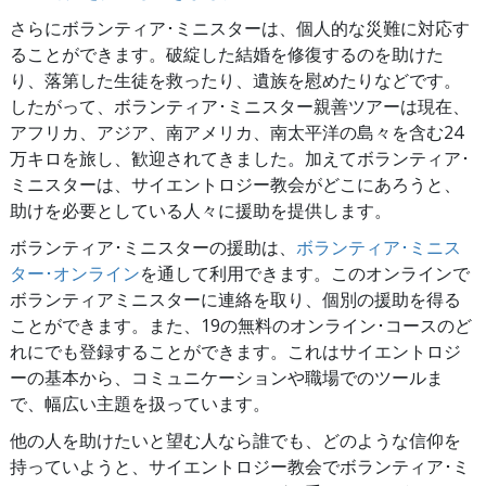
さらにボランティア･ミニスターは、個人的な災難に対応す
ることができます。破綻した結婚を修復するのを助けた
り、落第した生徒を救ったり、遺族を慰めたりなどです。
したがって、ボランティア･ミニスター親善ツアーは現在、
アフリカ、アジア、南アメリカ、南太平洋の島々を含む24
万キロを旅し、歓迎されてきました。加えてボランティア･
ミニスターは、サイエントロジー教会がどこにあろうと、
助けを必要としている人々に援助を提供します。
ボランティア･ミニスターの援助は、
ボランティア･ミニス
ター･オンライン
を通して利用できます。このオンラインで
ボランティアミニスターに連絡を取り、個別の援助を得る
ことができます。また、19の無料のオンライン･コースのど
れにでも登録することができます。これはサイエントロジ
ーの基本から、コミュニケーションや職場でのツールま
で、幅広い主題を扱っています。
他の人を助けたいと望む人なら誰でも、どのような信仰を
持っていようと、サイエントロジー教会でボランティア･ミ