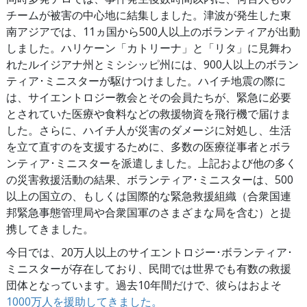
チームが被害の中心地に結集しました。津波が発生した東
南アジアでは、11ヵ国から500人以上のボランティアが出動
しました。ハリケーン「カトリーナ」と「リタ」に見舞わ
れたルイジアナ州とミシシッピ州には、900人以上のボラン
ティア･ミニスターが駆けつけました。ハイチ地震の際に
は、サイエントロジー教会とその会員たちが、緊急に必要
とされていた医療や食料などの救援物資を飛行機で届けま
した。さらに、ハイチ人が災害のダメージに対処し、生活
を立て直すのを支援するために、多数の医療従事者とボラ
ンティア･ミニスターを派遣しました。上記および他の多く
の災害救援活動の結果、ボランティア･ミニスターは、500
以上の国立の、もしくは国際的な緊急救援組織（合衆国連
邦緊急事態管理局や合衆国軍のさまざまな局を含む）と提
携してきました。
今日では、20万人以上のサイエントロジー･ボランティア･
ミニスターが存在しており、民間では世界でも有数の救援
団体となっています。過去10年間だけで、彼らはおよそ
1000万人を援助してきました。