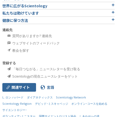
世界に広がるScientology
私たちは助けています
健康に保つ方法
連絡先
質問がありますか? 連絡先
ウェブサイトのフィードバック
教会を探す
登録する
「毎日つながる」ニュースレターを受け取る
Scientologyの現在ニュースレターをゲット
関連サイト
言語
L. ロン ハバード
ダイアネティックス
Scientology Network
Scientology Religion
デビッド･ミスキャベッジ
オンライン･コースを始める
サイエントロジー･
ボランティア･ミニスター
国際サイエントロジスト協会
しあわせへの道