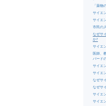
「薬物
サイエ
サイエ
市民の
なぜサ
か?
サイエ
医師、教
バード
サイエ
サイエ
なぜサ
なぜサ
サイエ
サイエ