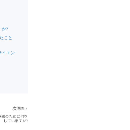
か?
たこと
サイエン
次画面
保護のために何を
していますか?