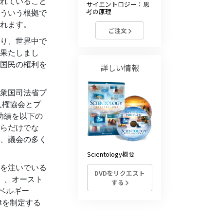
れていること
サイエントロジー：思
薬物に対する解決策
考の原理
ういう根拠で
れます。
ご注文
子ども
り、世界中で
職場のためのツール
果たしまし
国民の権利を
詳しい情報
エシックスとコンディション
抑圧の原因
衆国司法省プ
人権協会とプ
調査
功績を以下の
らだけでな
組織化の基礎
、議会の多く
広報活動の基礎
Scientology概要
を注いでいる
ターゲットとゴール
DVDをリクエスト
）、オースト
する
勉強の技術
、ベルギー
律を制定する
コミュニケーション