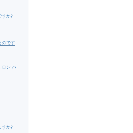
すか?
るのです
ロン ハ
すか?