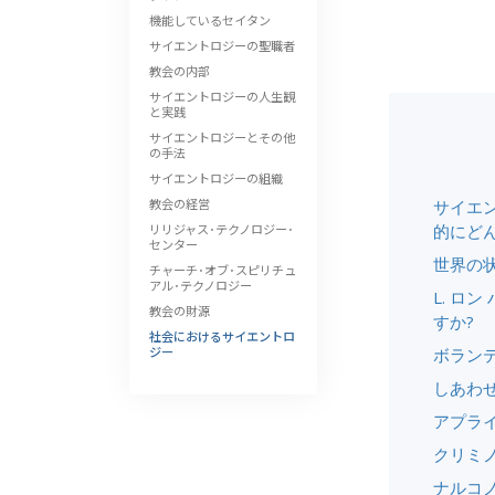
機能しているセイタン
サイエントロジーの聖職者
教会の内部
サイエントロジーの人生観
と実践
サイエントロジーとその他
の手法
サイエントロジーの組織
教会の経営
サイエ
リリジャス･テクノロジー･
的にど
センター
世界の
チャーチ･オブ･スピリチュ
アル･テクノロジー
L. ロ
教会の財源
すか?
社会におけるサイエントロ
ジー
ボラン
しあわ
アプラ
クリミ
ナルコ