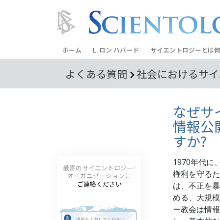
ホーム
L. ロン ハバード
サイエントロジーとは
何
よくある質問
社会におけるサイ
信条と実践
サイエントロジーの信
なぜサ
サイエントロジストた
ントロジー
情報公
すか?
サイエントロジストに
教会の内部
1970年代
最寄のサイエントロジー･
権利を守るた
オーガニゼーションに
サイエントロジーの基
ご連絡ください
は、不正を暴
める、大規模
ダイアネティックスの
ー教会は情報
愛と憎しみ ―