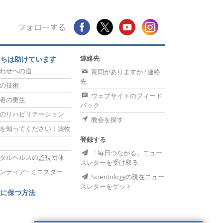
フォローする
連絡先
たちは助けています
わせへの道
質問がありますか? 連絡
先
の技術
ウェブサイトのフィード
者の更生
バック
のリハビリテーション
教会を探す
を知ってください：薬物
登録する
「毎日つながる」ニュー
タルヘルスの監視団体
スレターを受け取る
ンティア･
ミニスター
Scientologyの現在ニュー
スレターをゲット
康に保つ方法