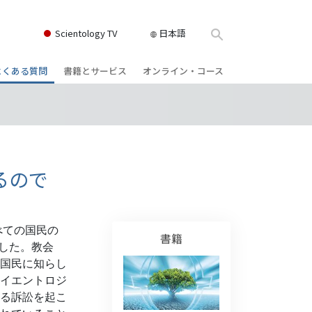
Scientology TV
日本語
よくある質問
書籍とサービス
オンライン・コース
書籍
背景と基本原理
どのように対立を解決するか
クス
ィオブック
教会の内部
存在のダイナミックス
け講演
サイエントロジーの組織
理解を構成するもの
るので
ィルム
危険な環境に対する解決策
物
サービス
病気やけがのためのアシスト
べての国民の
書籍
ーマンライ
高潔さと正直さ
ました。教会
国民に知らし
結婚
イエントロジ
る訴訟を起こ
感情のトーン・スケール
ィア･ミニ