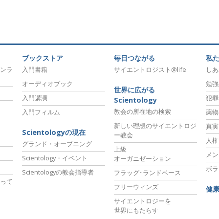
ブックストア
毎日つながる
私
ンラ
入門書籍
サイエントロジスト@life
しあ
オーディオブック
勉強
世界に広がる
入門講演
犯罪
Scientology
教会の所在地の検索
入門フィルム
薬物
新しい理想のサイエントロジ
真実
Scientologyの現在
ー教会
人権
グランド・オープニング
上級
メン
Scientology・イベント
オーガニゼーション
ボラ
Scientologyの教会指導者
フラッグ･ランドベース
って
フリーウィンズ
健
サイエントロジーを
世界にもたらす