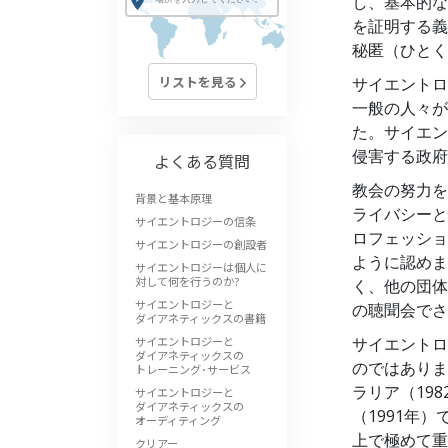
し、基本的な
偉大さとは何か?
を証明する義
秘匿（ひとく
リストを見る
サイエントロ
一般の人々が
た。サイエン
侵害する政府
よくある質問
教会の努力を
背景と基本原理
ライバシーと
サイエントロジーの信条
ロフェッショ
サイエントロジーの創設者
ように認めま
サイエントロジーは個人に
対して何を行うのか?
く、他の団体
サイエントロジーと
の聴聞会でさ
ダイアネティックスの書籍
サイエントロジーと
サイエントロ
ダイアネティックスの
のではありま
トレーニング･サービス
ラリア（19
サイエントロジーと
ダイアネティックスの
（1991年
オーディティング
上で極めて重
クリアー