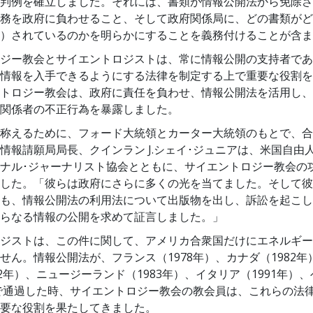
判例を確立しました。それには、書類が情報公開法から免除さ
スター
務を政府に負わせること、そして政府関係局に、どの書類がど
）されているのかを明らかにすることを義務付けることが含ま
ジー教会とサイエントロジストは、常に情報公開の支持者であ
情報を入手できるようにする法律を制定する上で重要な役割を
トロジー教会は、政府に責任を負わせ、情報公開法を活用し、
関係者の不正行為を暴露しました。
称えるために、フォード大統領とカーター大統領のもとで、合
情報請願局局長、クインラン J.シェイ･ジュニアは、米国自由
ナル･ジャーナリスト協会とともに、サイエントロジー教会の
した。「彼らは政府にさらに多くの光を当てました。そして彼
も、情報公開法の利用法について出版物を出し、訴訟を起こし
らなる情報の公開を求めて証言しました。」
ジストは、この件に関して、アメリカ合衆国だけにエネルギー
せん。情報公開法が、フランス（1978年）、カナダ（1982年
82年）、ニュージーランド（1983年）、イタリア（1991年）
）で通過した時、サイエントロジー教会の教会員は、これらの法
要な役割を果たしてきました。