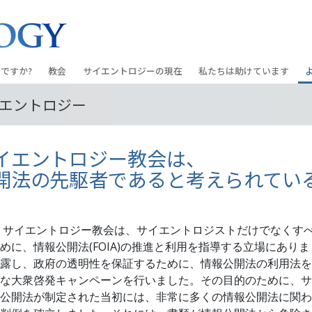
ですか?
教会
サイエントロジーの
現在
私たちは助けています
エントロジー
教会を探す
グランド・オープニング
しあわせへの道
入門の
条と規律
新しい理想のサイエントロジー教会
Scientology・イベント
アプライド･スカラスティッ
オーデ
イエントロジー教会は、
ちが語るサイエ
上級
デビッド･ミスキャベッジ氏—
クリミノン
一般向
オーガニゼーション
Scientologyの教会指導者
開法の先駆者であると考えられてい
ナルコノン
入門フ
会いましょう
フラッグ･ランド･ベース
真実を知ってください：薬
初級の
フリーウィンズ
に、サイエントロジー教会は、サイエントロジストだけでなくす
ユナイテッド･フォー･ヒュ
めに、情報公開法(FOIA)の推進と利用を指導する立場にあり
本原理
サイエントロジーを
ツ
露し、政府の透明性を保証するために、情報公開法の利用法を
世界にもたらす
な大衆啓発キャンペーンを行いました。その目的のために、サ
紹介
市民の人権擁護の会
公開法が制定された当初には、非常に多くの情報公開法に関わ
サイエントロジー･ボランテ