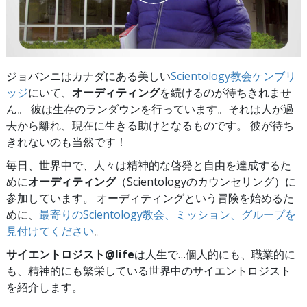
ジョバンニはカナダにある美しい
Scientology教会ケンブリ
ッジ
にいて、
オーディティング
を続けるのが待ちきれませ
ん。 彼は生存のランダウンを行っています。それは人が過
去から離れ、現在に生きる助けとなるものです。 彼が待ち
きれないのも当然です！
毎日、世界中で、人々は精神的な啓発と自由を達成するた
めに
オーディティング
（Scientologyのカウンセリング）に
参加しています。 オーディティングという冒険を始めるた
めに、
最寄りのScientology教会、ミッション、グループを
見付けてください
。
サイエントロジスト@life
は
人生で…個人的にも、
職業的に
も、精神的にも繁栄している世界中のサイエントロジスト
を紹介します。