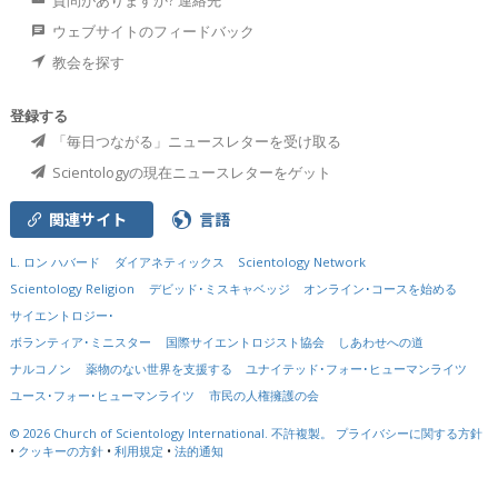
ウェブサイトのフィードバック
教会を探す
登録する
「毎日つながる」ニュースレターを受け取る
Scientologyの現在ニュースレターをゲット
関連サイト
言語
L. ロン ハバード
ダイアネティックス
Scientology Network
Scientology Religion
デビッド･ミスキャベッジ
オンライン･コースを始める
サイエントロジー･
ボランティア･ミニスター
国際サイエントロジスト協会
しあわせへの道
ナルコノン
薬物のない世界を支援する
ユナイテッド･フォー･ヒューマンライツ
ユース･フォー･ヒューマンライツ
市民の人権擁護の会
© 2026
Church of Scientology International.
不許複製。
プライバシーに関する方針
•
クッキーの方針
•
利用規定
•
法的通知