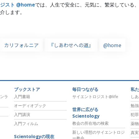
ジスト @home
では、人生で安全に、元気に、繁栄している
介します。
カリフォルニア
『しあわせへの道』
@home
ブックストア
毎日つながる
私
ンラ
入門書籍
サイエントロジスト@life
しあ
オーディオブック
勉強
世界に広がる
入門講演
犯罪
Scientology
教会の所在地の検索
入門フィルム
薬物
新しい理想のサイエントロジ
真実
Scientologyの現在
ー教会