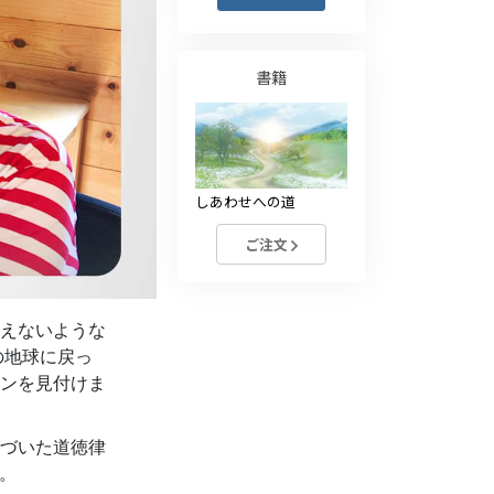
薬物に対する解決策
子ども
書籍
職場のためのツール
エシックスとコンディション
しあわせへの道
抑圧の原因
ご注文
調査
組織化の基礎
えないような
広報活動の基礎
の地球に戻っ
ターゲットとゴール
ンを見付けま
勉強の技術
づいた道徳律
コミュニケーション
す。