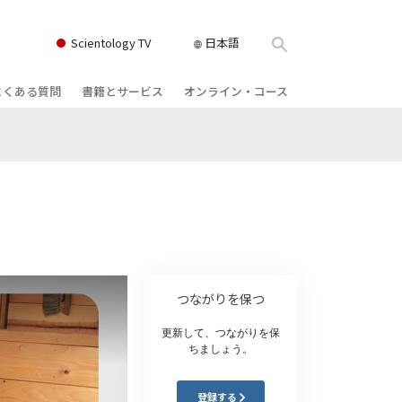
Scientology TV
日本語
よくある質問
書籍とサービス
オンライン・コース
書籍
背景と基本原理
どのように対立を解決するか
クス
ィオブック
教会の内部
存在のダイナミックス
け講演
サイエントロジーの組織
理解を構成するもの
ィルム
危険な環境に対する解決策
物
サービス
病気やけがのためのアシスト
つながりを保つ
ーマンライ
高潔さと正直さ
更新して、つながりを保
ちましょう。
結婚
感情のトーン・スケール
登録する
ィア･ミニ