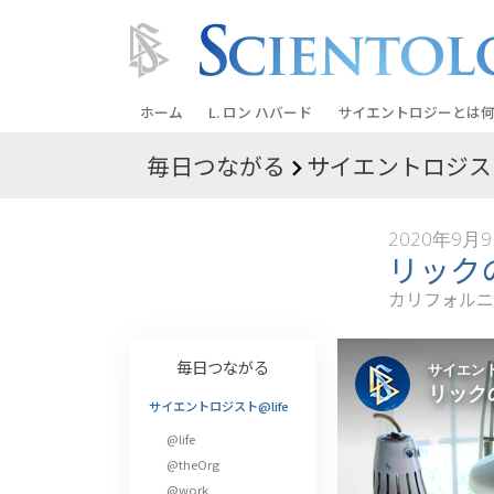
ホーム
L. ロン ハバード
サイエントロジーとは
何
毎日つながる
サイエントロジスト
信条と実践
サイエントロジーの信
2020年9月
サイエントロジストた
リック
ントロジー
カリフォルニ
サイエントロジストに
教会の内部
毎日つながる
サイエントロジーの基
サイエントロジスト@life
@life
ダイアネティックスの
@theOrg
愛と憎しみ ―
@work