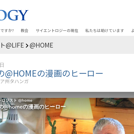
ですか?
教会
サイエントロジーの
現在
私たちは助けています
@LIFE
@HOME
教会を探す
グランド・オープニング
しあわせへの道
入門の
条と規律
新しい理想のサイエントロジー教会
Scientology・イベント
アプライド･スカラスティッ
オーデ
9日
ちが語るサイエ
上級
デビッド･ミスキャベッジ氏—
クリミノン
一般向
の@HOMEの漫画のヒーロー
オーガニゼーション
Scientologyの教会指導者
ア州タハンガ
ナルコノン
入門フ
会いましょう
フラッグ･ランド･ベース
真実を知ってください：薬
初級の
フリーウィンズ
ユナイテッド･フォー･ヒュ
本原理
サイエントロジーを
ツ
世界にもたらす
紹介
市民の人権擁護の会
サイエントロジー･ボランテ