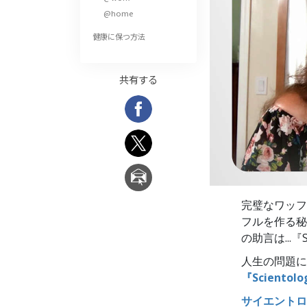
偉大さとは何か?
@home
健康に保つ方法
共有する
完璧なワッフ
フルを作る秘
の助言は...
人生の問題に
『Scient
サイエントロ