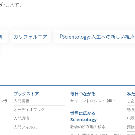
介します。
ル
カリフォルニア
『Scientology: 人生への新しい視
ブックストア
毎日つながる
私
ンラ
入門書籍
サイエントロジスト@life
しあ
オーディオブック
勉強
世界に広がる
入門講演
犯罪
Scientology
教会の所在地の検索
入門フィルム
薬物