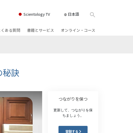
Scientology TV
日本語
よくある質問
書籍とサービス
オンライン・コース
書籍
背景と基本原理
どのように対立を解決するか
クス
ィオブック
教会の内部
存在のダイナミックス
け講演
サイエントロジーの組織
理解を構成するもの
の秘訣
ィルム
危険な環境に対する解決策
物
サービス
病気やけがのためのアシスト
つながりを保つ
ーマンライ
高潔さと正直さ
更新して、つながりを保
ちましょう。
結婚
感情のトーン・スケール
登録する
ィア･ミニ