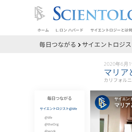
ホーム
L. ロン ハバード
サイエントロジーとは
何
毎日つながる
サイエントロジスト
信条と実践
サイエントロジーの信
2020年6月
サイエントロジストた
マリア
ントロジー
カリフォルニ
サイエントロジストに
教会の内部
毎日つながる
サイエントロジーの基
サイエントロジスト@life
@life
ダイアネティックスの
@theOrg
愛と憎しみ ―
@work