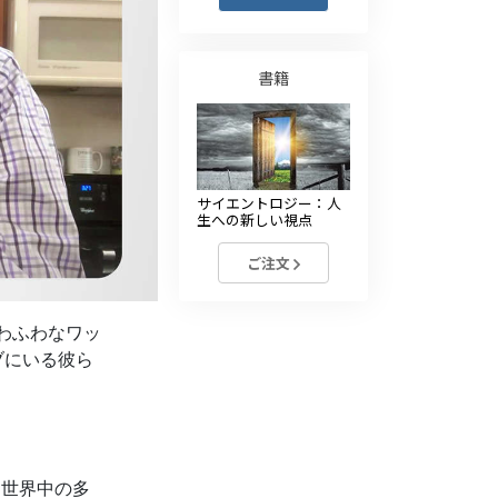
薬物に対する解決策
子ども
書籍
職場のためのツール
エシックスとコンディション
サイエントロジー：人
抑圧の原因
生への新しい視点
調査
ご注文
組織化の基礎
わふわなワッ
広報活動の基礎
ブにいる彼ら
ターゲットとゴール
勉強の技術
コミュニケーション
、世界中の多