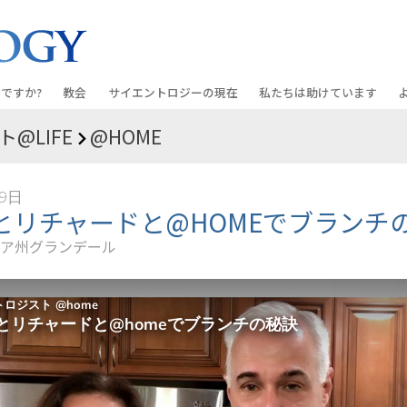
ですか?
教会
サイエントロジーの
現在
私たちは助けています
@LIFE
@HOME
教会を探す
グランド・オープニング
しあわせへの道
入門の
条と規律
新しい理想のサイエントロジー教会
Scientology・イベント
アプライド･スカラスティッ
オーデ
19日
ちが語るサイエ
上級
デビッド･ミスキャベッジ氏—
クリミノン
一般向
とリチャードと@HOMEでブランチ
オーガニゼーション
Scientologyの教会指導者
ア州グランデール
ナルコノン
入門フ
会いましょう
フラッグ･ランド･ベース
真実を知ってください：薬
初級の
フリーウィンズ
ユナイテッド･フォー･ヒュ
本原理
サイエントロジーを
ツ
世界にもたらす
紹介
市民の人権擁護の会
サイエントロジー･ボランテ