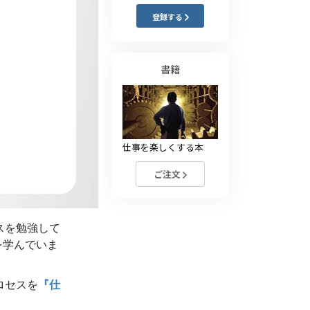
薬物に対する解決策
登録する
子ども
書籍
職場のためのツール
エシックスとコンディション
抑圧の原因
仕事を楽しくする本
調査
ご注文
組織化の基礎
広報活動の基礎
スを勉強して
ターゲットとゴール
を学んでいま
勉強の技術
ロセスを
『仕
コミュニケーション