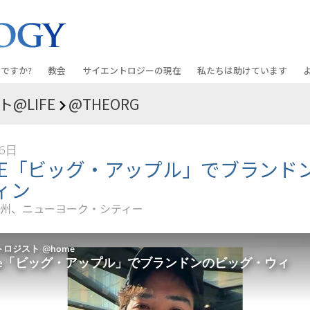
ですか?
教会
サイエントロジーの
現在
私たちは助けています
@LIFE
@THEORG
教会を探す
グランド・オープニング
しあわせへの道
入門の
条と規律
新しい理想のサイエントロジー教会
Scientology・イベント
アプライド･スカラスティッ
オーデ
16日
ちが語るサイエ
上級
デビッド･ミスキャベッジ氏—
クリミノン
一般向
ME「ビッグ・アップル」でブランド
オーガニゼーション
Scientologyの教会指導者
ィン
ナルコノン
入門フ
会いましょう
フラッグ･ランド･ベース
州、ニューヨーク・シティー
真実を知ってください：薬
初級の
フリーウィンズ
ユナイテッド･フォー･ヒュ
本原理
サイエントロジーを
ツ
世界にもたらす
紹介
市民の人権擁護の会
サイエントロジー･ボランテ