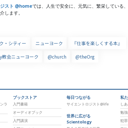
ジスト @home
では、人生で安全に、元気に、繁栄している
介します。
ク・シティー
ニューヨーク
『仕事を楽しくする本』
logy教会ニューヨーク
@church
@theOrg
ブックストア
毎日つながる
私
ンラ
入門書籍
サイエントロジスト@life
しあ
オーディオブック
勉強
世界に広がる
入門講演
犯罪
Scientology