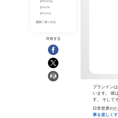
@theOrg
偉大さとは何か?
@work
@home
健康に保つ方法
共有する
ブランドンは
います。 彼
す。 そして
日常世界のた
事を楽しくす