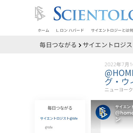
ホーム
L. ロン ハバード
サイエントロジーとは
何
毎日つながる
サイエントロジスト
信条と実践
サイエントロジーの信
2022年7月
サイエントロジストた
@HO
ントロジー
グ・ウ
サイエントロジストに
ニューヨーク
教会の内部
毎日つながる
サイエントロジーの基
サイエントロジスト@life
ダイアネティックスの
@life
愛と憎しみ ―