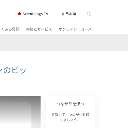
Scientology TV
日本語
よくある質問
書籍とサービス
オンライン・コース
書籍
背景と基本原理
どのように対立を解決するか
クス
ィオブック
教会の内部
存在のダイナミックス
け講演
サイエントロジーの組織
理解を構成するもの
ンのビッ
ィルム
危険な環境に対する解決策
物
サービス
病気やけがのためのアシスト
ーマンライ
高潔さと正直さ
つながりを保つ
結婚
更新して、つながりを保
ちましょう。
感情のトーン・スケール
ィア･ミニ