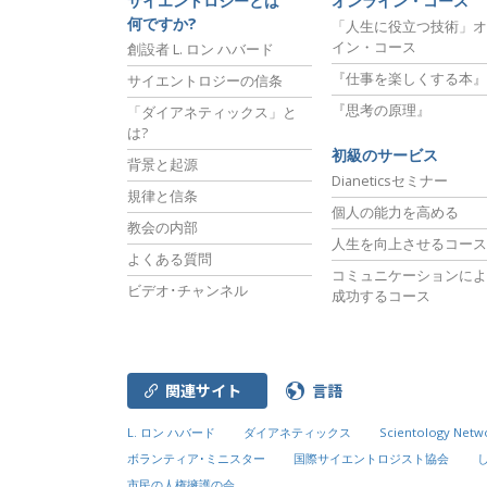
サイエントロジーとは
オンライン・コース
何ですか?
「人生に役立つ技術」オ
イン・コース
創設者 L. ロン ハバード
『仕事を楽しくする本』
サイエントロジーの信条
『思考の原理』
「ダイアネティックス」と
は?
初級のサービス
背景と起源
Dianeticsセミナー
規律と信条
個人の能力を高める
教会の内部
人生を向上させるコース
よくある質問
コミュニケーションによ
ビデオ･チャンネル
成功するコース
関連サイト
言語
L. ロン ハバード
ダイアネティックス
Scientology Netw
ボランティア･ミニスター
国際サイエントロジスト協会
市民の人権擁護の会