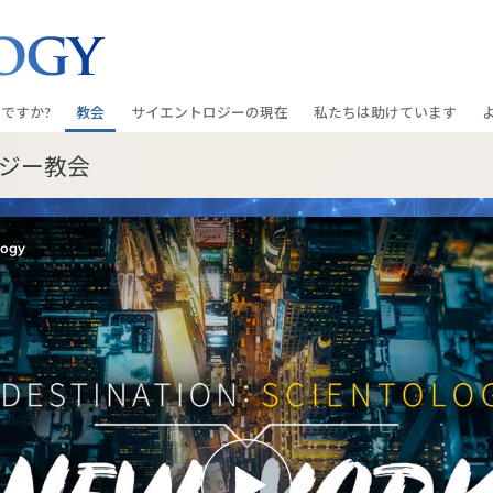
ですか?
教会
サイエントロジーの
現在
私たちは助けています
ジー教会
教会を探す
グランド・オープニング
しあわせへの道
入門の
条と規律
新しい理想のサイエントロジー教会
Scientology・イベント
アプライド･スカラスティッ
オーデ
ちが語るサイエ
上級
デビッド･ミスキャベッジ氏—
クリミノン
一般向
オーガニゼーション
Scientologyの教会指導者
ナルコノン
入門フ
会いましょう
フラッグ･ランド･ベース
真実を知ってください：薬
初級の
フリーウィンズ
ユナイテッド･フォー･ヒュ
本原理
サイエントロジーを
ツ
世界にもたらす
紹介
市民の人権擁護の会
サイエントロジー･ボランテ