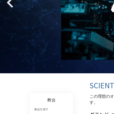
偉大さとは何か?
SCIE
この理想のオ
教会
す。
教会を探す