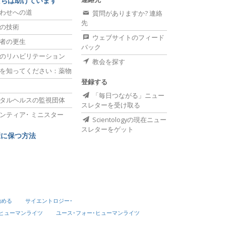
たちは助けています
わせへの道
質問がありますか? 連絡
先
の技術
ウェブサイトのフィード
者の更生
バック
のリハビリテーション
教会を探す
を知ってください：薬物
登録する
「毎日つながる」ニュー
タルヘルスの監視団体
スレターを受け取る
ンティア･
ミニスター
Scientologyの現在ニュー
スレターをゲット
康に保つ方法
始める
サイエントロジー･
･ヒューマンライツ
ユース･フォー･ヒューマンライツ