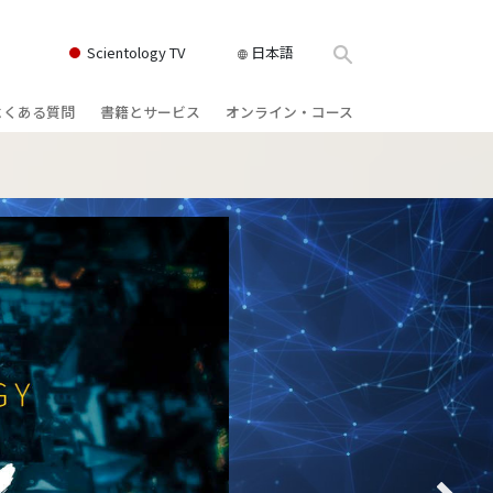
Scientology TV
日本語
よくある質問
書籍とサービス
オンライン・コース
書籍
背景と基本原理
どのように対立を解決するか
クス
ィオブック
教会の内部
存在のダイナミックス
け講演
サイエントロジーの組織
理解を構成するもの
ィルム
危険な環境に対する解決策
物
サービス
病気やけがのためのアシスト
ーマンライ
高潔さと正直さ
結婚
感情のトーン・スケール
ィア･ミニ