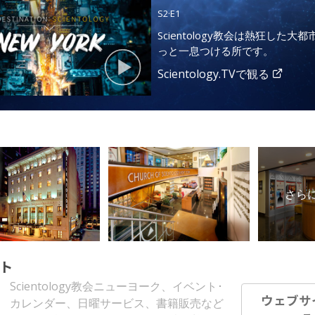
S
2
·E
1
Scientology教会は熱狂した大
っと一息つける所です。
Scientology.TVで観る
さらに
ト
Scientology教会ニューヨーク、イベント･
ウェブサ
カレンダー、日曜サービス、書籍販売など