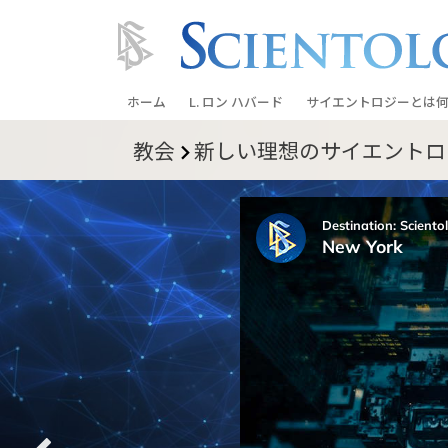
ホーム
L. ロン ハバード
サイエントロジーとは
何
教会
新しい理想のサイエントロ
信条と実践
サイエントロジーの信
サイエントロジストた
ントロジー
サイエントロジストに
教会の内部
サイエントロジーの基
ダイアネティックスの
愛と憎しみ ―