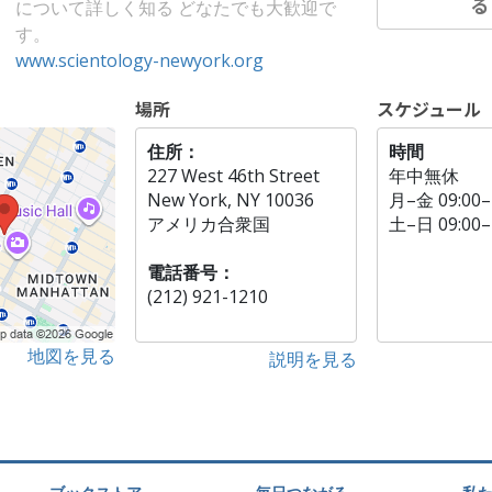
について詳しく知る どなたでも大歓迎で
す。
www.scientology-newyork.org
場所
スケジュール
住所：
時間
227 West 46th Street
年中無休
New York, NY 10036
月
–
金
09:00–
アメリカ合衆国
土
–
日
09:00–
電話番号：
(212) 921-1210
地図を見る
説明を見る