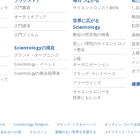
ブックストア
毎日つながる
私
ンラ
入門書籍
サイエントロジスト@life
しあ
オーディオブック
勉強
世界に広がる
入門講演
犯罪
Scientology
教会の所在地の検索
入門フィルム
薬物
新しい理想のサイエントロジ
真実
Scientologyの現在
ー教会
人権
グランド・オープニング
上級
メン
Scientology・イベント
オーガニゼーション
ボラ
Scientologyの教会指導者
フラッグ･ランドベース
って
フリーウィンズ
健
サイエントロジーを
世界にもたらす
ork
Scientology Religion
デビッド･ミスキャベッジ
オンライン･コースを
しあわせへの道
ナルコノン
薬物のない世界を支援する
ユナイテッド･フォー