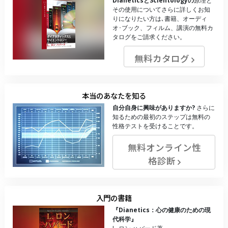
DianeticsとScientologyの
原理と
その使用についてさらに詳しくお知
りになりたい方は､書籍、オーディ
オ･ブック、フィルム、講演の無料カ
タログをご請求ください。
無料カタログ
本当のあなたを知る
自分自身に興味がありますか?
さらに
知るための最初のステップは無料の
性格テストを受けることです。
無料オンライン性
格診断
入門の書籍
『Dianetics：心の健康のための現
代科学』