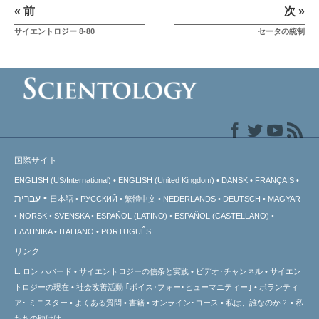
« 前
次 »
サイエントロジー 8-80
セータの統制
国際サイト
ENGLISH (US/International)
ENGLISH (United Kingdom)
DANSK
FRANÇAIS
עברית
日本語
РУССКИЙ
繁體中文
NEDERLANDS
DEUTSCH
MAGYAR
NORSK
SVENSKA
ESPAÑOL (LATINO)
ESPAÑOL (CASTELLANO)
ΕΛΛΗΝΙΚA
ITALIANO
PORTUGUÊS
リンク
L. ロン ハバード
サイエントロジーの信条と実践
ビデオ･チャンネル
サイエン
トロジーの
現在
社会改善活動 ｢ボイス･フォー･ヒューマニティー｣
ボランティ
ア･
ミニスター
よくある質問
書籍
オンライン･コース
私は、誰なのか？
私
たちの助けは