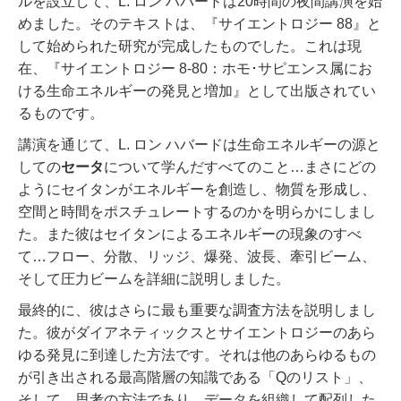
ルを設立して、L. ロン ハバードは20時間の夜間講演を始
めました。そのテキストは、『サイエントロジー 88』と
して始められた研究が完成したものでした。これは現
在、『サイエントロジー 8-80：ホモ･サピエンス属にお
ける生命エネルギーの発見と増加』として出版されてい
るものです。
講演を通じて、L. ロン ハバードは生命エネルギーの源と
しての
セータ
について学んだすべてのこと…まさにどの
ようにセイタンがエネルギーを創造し、物質を形成し、
空間と時間をポスチュレートするのかを明らかにしまし
た。
また彼はセイタンによるエネルギーの現象のすべ
て…フロー、分散、リッジ、爆発、波長、牽引ビーム、
そして圧力ビームを詳細に説明しました。
最終的に、彼はさらに最も重要な調査方法を説明しまし
た。彼がダイアネティックスとサイエントロジーのあら
ゆる発見に到達した方法です。それは他のあらゆるもの
が引き出される最高階層の知識である「Qのリスト」、
そして、思考の方法であり、データを組織して配列した