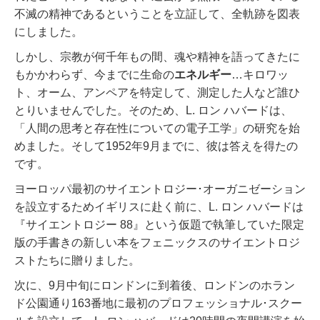
不滅の精神であるということを立証して、全軌跡を図表
にしました。
しかし、宗教が何千年もの間、魂や精神を語ってきたに
もかかわらず、今までに生命の
エネルギー
…キロワッ
ト、オーム、アンペアを特定して、測定した人など誰ひ
とりいませんでした。
そのため、L. ロン ハバードは、
「人間の思考と存在性についての電子工学」の研究を始
めました。
そして1952年9月までに、彼は答えを得たの
です。
ヨーロッパ最初のサイエントロジー･オーガニゼーション
を設立するためイギリスに赴く前に、L. ロン ハバードは
『サイエントロジー 88』という仮題で執筆していた限定
版の手書きの新しい本をフェニックスのサイエントロジ
ストたちに贈りました。
次に、9月中旬にロンドンに到着後、ロンドンのホラン
ド公園通り163番地に最初のプロフェッショナル･スクー