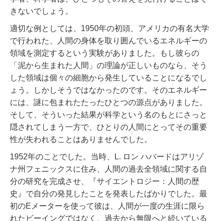
きないでしょう。
適切な例としては、1950年の初頭、アメリカの有名大学
で行われた、人間の身体を取り囲んでいるエネルギーの
領域を測定するという実験がありました。もし彼らの
「泥から生まれた人間」の理論が正しいものなら、そう
した領域は個々の細胞から発生していることになるでし
ょう。しかしそうではなかったのです。そのエネルギー
には、謎に包まれたたったひとつの源点がありました。
そして、そういった結果が科学という名のもとにさっと
隠されてしまう一方で、ひとりの人間にとってその重要
性が失われることはありませんでした。
1952年のことでした。当時、L. ロン ハバードはアリゾ
ナ州フェニックスに住み、人間の過去全領域に関する自
分の研究を完成させ、『サイエントロジー：人間の歴
史』で自分の発見したことを発表したばかりでした。
最
初のEメーターを使って彼は、人間が一度の生涯に限ら
れたビーイングではなく、過去から無限へと続いている