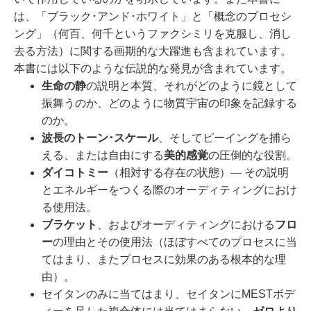
は、「ブラック･アンド･ホワイト」と「概念のプロセシ
ング」（何百、何千というファクシミリを克服し、消し
去る方法）に関する画期的な大躍進も含まれています。
本書には以下のような伝説的な発見が含まれています。
生命の静
の説明と本質、それがどのように鏡として
振舞うのか、どのように物質宇宙の印象を記録する
のか。
波長のトーン･スケール
、そしてビーイングを捕ら
える、または自由にする
美的感覚
の圧倒的な役割。
ダイコトミー
（相対する存在の状態）― その説明
とエネルギーをつくる際のオーディティングにおけ
る使用法。
ブラケット
、およびオーディティングにおける
フロ
ー
の理由とその使用法（ほぼすべてのプロセスに当
てはまり、またプロセスに効果のある根本的な理
由）。
セイタンのみに当てはまり、セイタンにMESTボデ