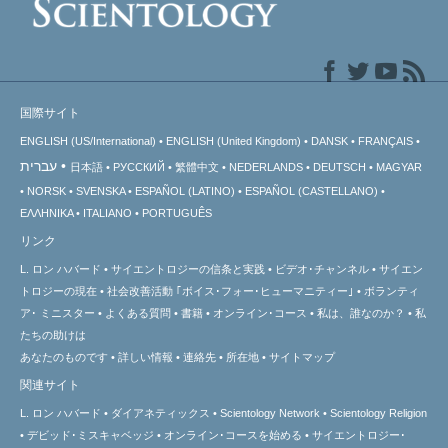
国際サイト
ENGLISH (US/International)
ENGLISH (United Kingdom)
DANSK
FRANÇAIS
עברית
日本語
РУССКИЙ
繁體中文
NEDERLANDS
DEUTSCH
MAGYAR
NORSK
SVENSKA
ESPAÑOL (LATINO)
ESPAÑOL (CASTELLANO)
ΕΛΛΗΝΙΚA
ITALIANO
PORTUGUÊS
リンク
L. ロン ハバード
サイエントロジーの信条と実践
ビデオ･チャンネル
サイエン
トロジーの
現在
社会改善活動 ｢ボイス･フォー･ヒューマニティー｣
ボランティ
ア･
ミニスター
よくある質問
書籍
オンライン･コース
私は、誰なのか？
私
たちの助けは
あなたのものです
詳しい情報
連絡先
所在地
サイトマップ
関連サイト
L. ロン ハバード
ダイアネティックス
Scientology Network
Scientology Religion
デビッド･ミスキャベッジ
オンライン･コースを始める
サイエントロジー･