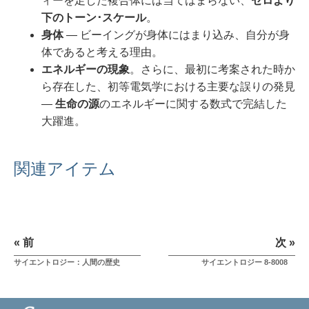
ィーを足した複合体には当てはまらない、
ゼロより
下のトーン･スケール
。
身体
― ビーイングが身体にはまり込み、自分が身
体であると考える理由。
エネルギーの現象
。さらに、最初に考案された時か
ら存在した、初等電気学における主要な誤りの発見
―
生命の源
のエネルギーに関する数式で完結した
大躍進。
関連アイテム
« 前
次 »
サイエントロジー：人間の歴史
サイエントロジー 8-8008