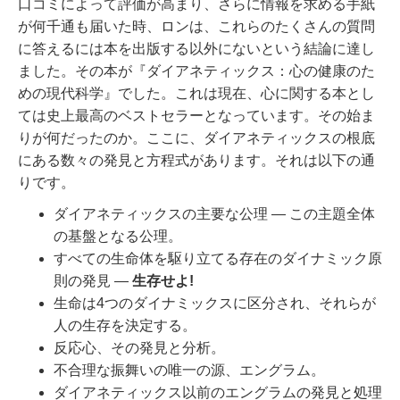
口コミによって評価が高まり、さらに情報を求める手紙
が何千通も届いた時、ロンは、これらのたくさんの質問
に答えるには本を出版する以外にないという結論に達し
ました。その本が『ダイアネティックス：心の健康のた
めの現代科学』でした。これは現在、心に関する本とし
ては史上最高のベストセラーとなっています。
その始ま
りが何だったのか。ここに、ダイアネティックスの根底
にある数々の発見と方程式があります。それは以下の通
りです。
ダイアネティックスの主要な公理 ― この主題全体
の基盤となる公理。
すべての生命体を駆り立てる存在のダイナミック原
則の発見 ―
生存せよ!
生命は4つのダイナミックスに区分され、それらが
人の生存を決定する。
反応心、その発見と分析。
不合理な振舞いの唯一の源、エングラム。
ダイアネティックス以前のエングラムの発見と処理