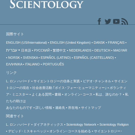
国際サイト
ENGLISH (US/International)
ENGLISH (United Kingdom)
DANSK
FRANÇAIS
עברית
日本語
РУССКИЙ
繁體中文
NEDERLANDS
DEUTSCH
MAGYAR
NORSK
SVENSKA
ESPAÑOL (LATINO)
ESPAÑOL (CASTELLANO)
ΕΛΛΗΝΙΚA
ITALIANO
PORTUGUÊS
リンク
L. ロン ハバード
サイエントロジーの信条と実践
ビデオ･チャンネル
サイエン
トロジーの
現在
社会改善活動 ｢ボイス･フォー･ヒューマニティー｣
ボランティ
ア･
ミニスター
よくある質問
書籍
オンライン･コース
私は、誰なのか？
私
たちの助けは
あなたのものです
詳しい情報
連絡先
所在地
サイトマップ
関連サイト
L. ロン ハバード
ダイアネティックス
Scientology Network
Scientology Religion
デビッド･ミスキャベッジ
オンライン･コースを始める
サイエントロジー･