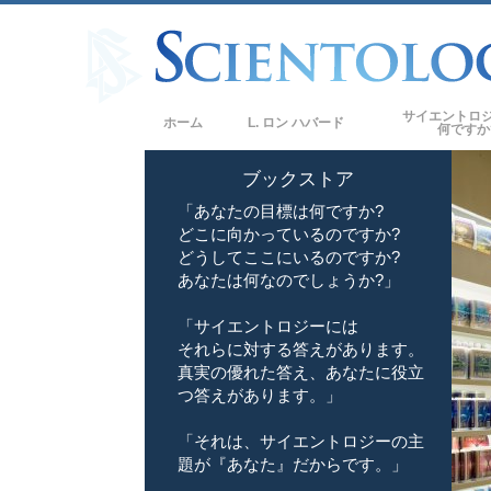
サイエントロ
ホーム
L. ロン ハバード
何ですか
信条と実践
ブックストア
「あなたの目標は何ですか?
サイエントロジー
どこに向かっているのですか?
サイエントロジス
どうしてここにいるのですか?
ロジー
あなたは何なのでしょうか?」
サイエントロジス
「サイエントロジーには
それらに対する答えがあります。
教会の内部
真実の優れた答え、あなたに役立
サイエントロジー
つ答えがあります。」
ダイアネティック
「それは、サイエントロジーの主
題が『あなた』だからです。」
愛と憎しみ ―
偉大さとは何か?