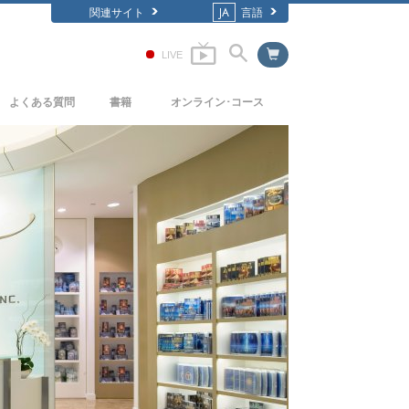
関連サイト
JA
言語
LIVE
よくある質問
書籍
オンライン･コース
背景と基本原理
どのように対立を解決するか
入門の書籍
教会の内部
存在のダイナミックス
オーディオブック
サイエントロジーの組織
理解を構成するもの
一般向け講演
危険な環境に対する解決策
フィルム
病気やけがのためのアシスト
高潔さと正直さ
結婚
感情のトーン･スケール