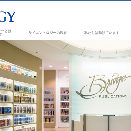
ジーとは
サイエントロジーの
現在
私たちは助けています
?
サイエントロジー教会
新しい
の信条と規律
サイエントロジー教会
トたちが語るサイエント
上級
オーガニゼーション
トに会いましょう
フラッグ･ランド･ベース
フリーウィンズ
の基本原理
サイエントロジーを
世界にもたらす
スの紹介
デビッド･ミスキャベッジ･サイエントロジ
ーの教会指導者