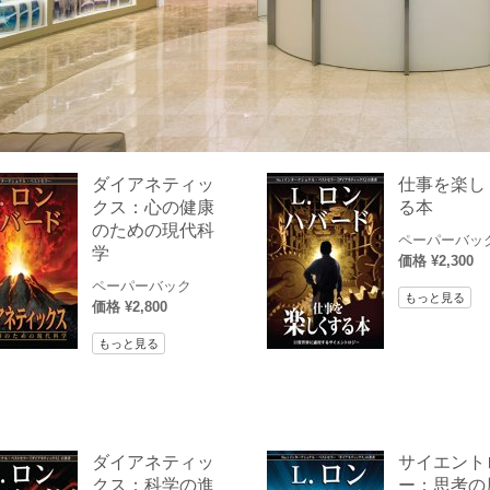
ダイアネティッ
仕事を楽し
クス：心の健康
る本
のための現代科
ペーパーバッ
学
価格 ¥2,300
ペーパーバック
もっと見る
価格 ¥2,800
もっと見る
ダイアネティッ
サイエント
クス：科学の進
ー：思考の