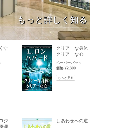
薬物に対する解決策
子供
もっと詳しく知る
職場のためのツール
エシックスとコンディション
抑圧の原因
くす
クリアーな身体
クリアーな心
調査
ク
ペーパーバック
組織化の基礎
価格 ¥2,300
広報活動の基礎
もっと見る
ターゲットとゴール
勉強の技術
コミュニケーション
ロジ
しあわせへの道
原理