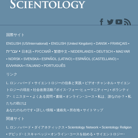
国際サイト
ENGLISH (US/International)
ENGLISH (United Kingdom)
DANSK
FRANÇAIS
עברית
日本語
РУССКИЙ
繁體中文
NEDERLANDS
DEUTSCH
MAGYAR
NORSK
SVENSKA
ESPAÑOL (LATINO)
ESPAÑOL (CASTELLANO)
ΕΛΛΗΝΙΚA
ITALIANO
PORTUGUÊS
リンク
L. ロン ハバード
サイエントロジーの信条と実践
ビデオ･チャンネル
サイエン
トロジーの
現在
社会改善活動 ｢ボイス･フォー･ヒューマニティー｣
ボランティ
ア･
ミニスター
よくある質問
書籍
オンライン･コース
私は、誰なのか？
私
たちの助けは
あなたのものです
詳しい情報
連絡先
所在地
サイトマップ
関連サイト
L. ロン ハバード
ダイアネティックス
Scientology Network
Scientology Religion
デビッド･ミスキャベッジ
オンライン･コースを始める
サイエントロジー･