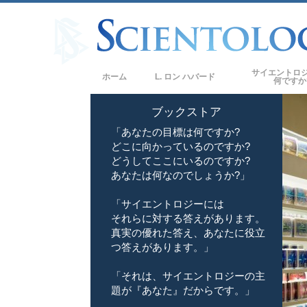
サイエントロ
ホーム
L. ロン ハバード
何ですか
信条と実践
ブックストア
「あなたの目標は何ですか?
サイエントロジー
どこに向かっているのですか?
サイエントロジス
どうしてここにいるのですか?
ロジー
あなたは何なのでしょうか?」
サイエントロジス
「サイエントロジーには
それらに対する答えがあります。
教会の内部
真実の優れた答え、あなたに役立
サイエントロジー
つ答えがあります。」
ダイアネティック
「それは、サイエントロジーの主
題が『あなた』だからです。」
愛と憎しみ ―
偉大さとは何か?