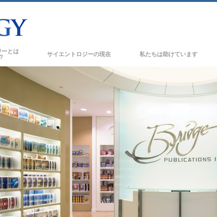
ジーとは
サイエントロジーの
現在
私たちは助けています
?
サイエントロジー教会
新しい
の信条と規律
サイエントロジー教会
トたちが語るサイエント
上級
オーガニゼーション
トに会いましょう
フラッグ･ランド･ベース
フリーウィンズ
の基本原理
サイエントロジーを
世界にもたらす
スの紹介
デビッド･ミスキャベッジ･サイエントロジ
ーの教会指導者