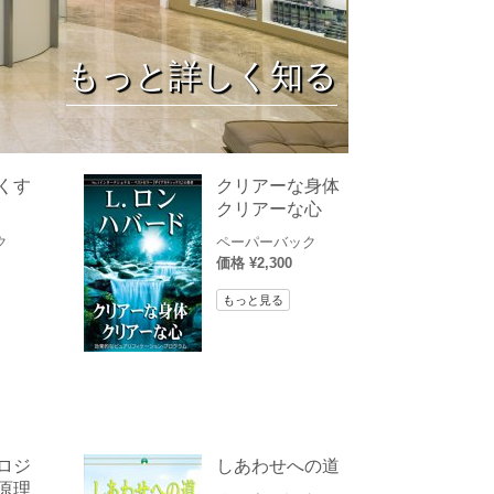
薬物に対する解決策
子供
もっと詳しく知る
職場のためのツール
エシックスとコンディション
抑圧の原因
くす
クリアーな身体
クリアーな心
調査
ク
ペーパーバック
組織化の基礎
価格 ¥2,300
広報活動の基礎
もっと見る
ターゲットとゴール
勉強の技術
コミュニケーション
ロジ
しあわせへの道
原理