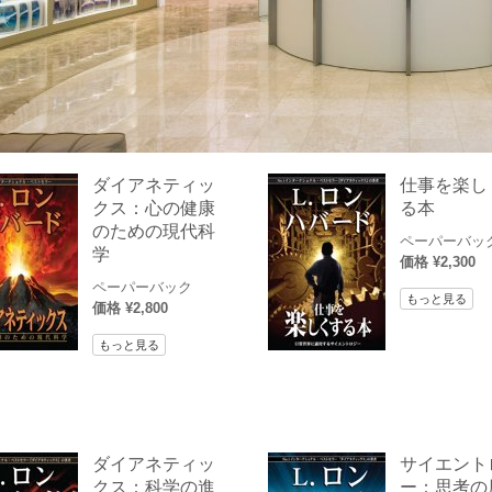
ダイアネティッ
仕事を楽し
クス：心の健康
る本
のための現代科
ペーパーバッ
学
価格 ¥2,300
ペーパーバック
もっと見る
価格 ¥2,800
もっと見る
ダイアネティッ
サイエント
クス：科学の進
ー：思考の