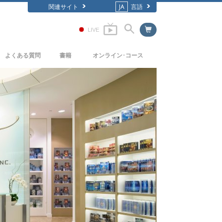
関連サイト
JA
言語
LIVE
よくある質問
書籍
オンライン･コース
背景と基本原理
どのように対立を解決するか
入門の書籍
教会の内部
存在のダイナミックス
オーディオブック
サイエントロジーの組織
理解を構成するもの
一般向け講演
危険な環境に対する解決策
フィルム
病気やけがのためのアシスト
高潔さと正直さ
結婚
感情のトーン･スケール