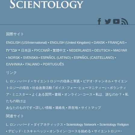
国際サイト
ENGLISH (US/International)
ENGLISH (United Kingdom)
DANSK
FRANÇAIS
עברית
日本語
РУССКИЙ
繁體中文
NEDERLANDS
DEUTSCH
MAGYAR
NORSK
SVENSKA
ESPAÑOL (LATINO)
ESPAÑOL (CASTELLANO)
ΕΛΛΗΝΙΚA
ITALIANO
PORTUGUÊS
リンク
L. ロン ハバード
サイエントロジーの信条と実践
ビデオ･チャンネル
サイエン
トロジーの
現在
社会改善活動 ｢ボイス･フォー･ヒューマニティー｣
ボランティ
ア･
ミニスター
よくある質問
書籍
オンライン･コース
私は、誰なのか？
私
たちの助けは
あなたのものです
詳しい情報
連絡先
所在地
サイトマップ
関連サイト
L. ロン ハバード
ダイアネティックス
Scientology Network
Scientology Religion
デビッド･ミスキャベッジ
オンライン･コースを始める
サイエントロジー･