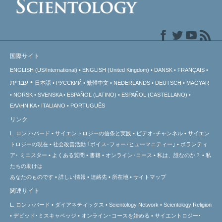
国際サイト
ENGLISH (US/International)
ENGLISH (United Kingdom)
DANSK
FRANÇAIS
עברית
日本語
РУССКИЙ
繁體中文
NEDERLANDS
DEUTSCH
MAGYAR
NORSK
SVENSKA
ESPAÑOL (LATINO)
ESPAÑOL (CASTELLANO)
ΕΛΛΗΝΙΚA
ITALIANO
PORTUGUÊS
リンク
L. ロン ハバード
サイエントロジーの信条と実践
ビデオ･チャンネル
サイエン
トロジーの
現在
社会改善活動 ｢ボイス･フォー･ヒューマニティー｣
ボランティ
ア･
ミニスター
よくある質問
書籍
オンライン･コース
私は、誰なのか？
私
たちの助けは
あなたのものです
詳しい情報
連絡先
所在地
サイトマップ
関連サイト
L. ロン ハバード
ダイアネティックス
Scientology Network
Scientology Religion
デビッド･ミスキャベッジ
オンライン･コースを始める
サイエントロジー･