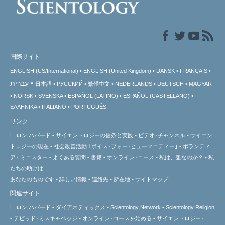
国際サイト
ENGLISH (US/International)
ENGLISH (United Kingdom)
DANSK
FRANÇAIS
עברית
日本語
РУССКИЙ
繁體中文
NEDERLANDS
DEUTSCH
MAGYAR
NORSK
SVENSKA
ESPAÑOL (LATINO)
ESPAÑOL (CASTELLANO)
ΕΛΛΗΝΙΚA
ITALIANO
PORTUGUÊS
リンク
L. ロン ハバード
サイエントロジーの信条と実践
ビデオ･チャンネル
サイエン
トロジーの
現在
社会改善活動 ｢ボイス･フォー･ヒューマニティー｣
ボランティ
ア･
ミニスター
よくある質問
書籍
オンライン･コース
私は、誰なのか？
私
たちの助けは
あなたのものです
詳しい情報
連絡先
所在地
サイトマップ
関連サイト
L. ロン ハバード
ダイアネティックス
Scientology Network
Scientology Religion
デビッド･ミスキャベッジ
オンライン･コースを始める
サイエントロジー･