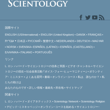
国際サイト
ENGLISH (US/International)
ENGLISH (United Kingdom)
DANSK
FRANÇAIS
עברית
日本語
РУССКИЙ
繁體中文
NEDERLANDS
DEUTSCH
MAGYAR
NORSK
SVENSKA
ESPAÑOL (LATINO)
ESPAÑOL (CASTELLANO)
ΕΛΛΗΝΙΚA
ITALIANO
PORTUGUÊS
リンク
L. ロン ハバード
サイエントロジーの信条と実践
ビデオ･チャンネル
サイエン
トロジーの
現在
社会改善活動 ｢ボイス･フォー･ヒューマニティー｣
ボランティ
ア･
ミニスター
よくある質問
書籍
オンライン･コース
私は、誰なのか？
私
たちの助けは
あなたのものです
詳しい情報
連絡先
所在地
サイトマップ
関連サイト
L. ロン ハバード
ダイアネティックス
Scientology Network
Scientology Religion
デビッド･ミスキャベッジ
オンライン･コースを始める
サイエントロジー･