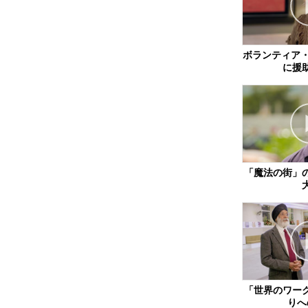
ボランティア・
に援
「魔法の街」
「世界のワー
りへ