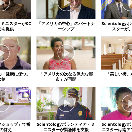
ミニスターがKC
「アメリカの中心」のパートナ
Scientolo
助を提供
ーシップ
ニスターが
の「健康に保つ」
「アメリカの次なる偉大な都
「美しい街」
大使
市」が再開
クショップ」で祈
Scientologyボランティア・ミ
Scientolo
の答え
ニスターが緊急隊を支援
ニスターは南ア