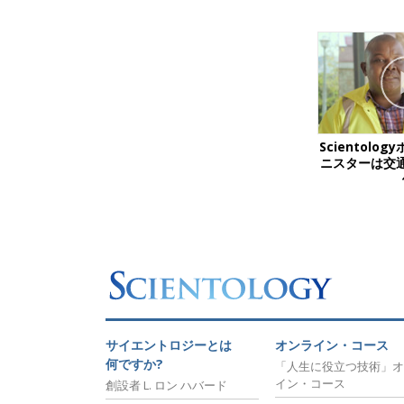
Scientolo
ニスターは交
サイエントロジーとは
オンライン・コース
何ですか?
「人生に役立つ技術」オ
イン・コース
創設者 L. ロン ハバード