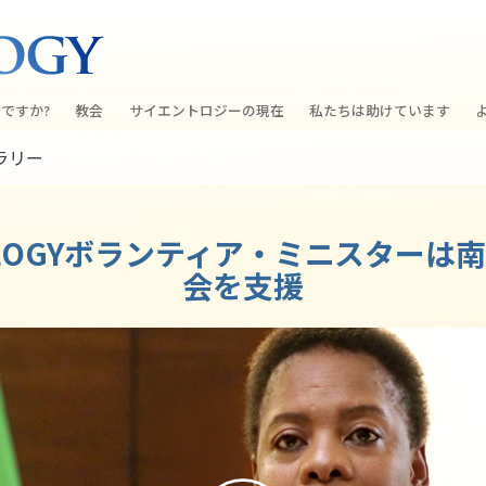
ですか?
教会
サイエントロジーの
現在
私たちは助けています
ラリー
教会を探す
グランド・オープニング
しあわせへの道
入門の
条と規律
新しい理想のサイエントロジー教会
Scientology・イベント
アプライド･スカラスティッ
オーデ
TOLOGYボランティア・ミニスターは
ちが語るサイエ
上級
デビッド･ミスキャベッジ氏—
クリミノン
一般向
オーガニゼーション
Scientologyの教会指導者
会を支援
ナルコノン
入門フ
会いましょう
フラッグ･ランド･ベース
真実を知ってください：薬
初級の
フリーウィンズ
ユナイテッド･フォー･ヒュ
本原理
サイエントロジーを
ツ
世界にもたらす
紹介
市民の人権擁護の会
サイエントロジー･ボランテ