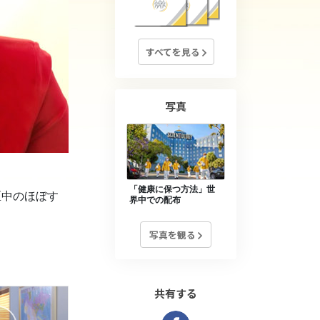
薬物に対する解決策
子ども
すべてを見る
職場のためのツール
エシックスとコンディション
写真
抑圧の原因
調査
組織化の基礎
「健康に保つ方法」世
区中のほぼす
界中での配布
広報活動の基礎
写真を観る
ターゲットとゴール
勉強の技術
共有する
コミュニケーション