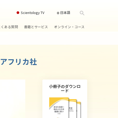
Scientology TV
日本語
よくある質問
書籍とサービス
オンライン・コース
書籍
背景と基本原理
どのように対立を解決するか
クス
ィオブック
教会の内部
存在のダイナミックス
南アフリカ社
け講演
サイエントロジーの組織
理解を構成するもの
ィルム
危険な環境に対する解決策
物
サービス
病気やけがのためのアシスト
小冊子のダウンロ
ード
ーマンライ
高潔さと正直さ
結婚
感情のトーン・スケール
ィア･ミニ