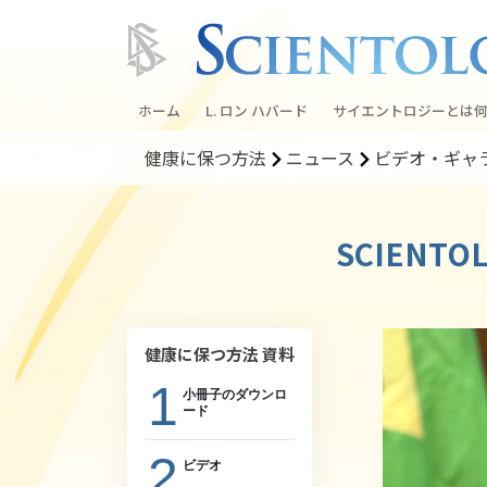
ホーム
L. ロン ハバード
サイエントロジーとは
何
健康に保つ方法
ニュース
ビデオ・ギャ
信条と実践
サイエントロジーの信
SCIEN
サイエントロジストた
ントロジー
サイエントロジストに
健康に保つ方法 資料
教会の内部
1
小冊子のダウンロ
サイエントロジーの基
ード
ダイアネティックスの
2
ビデオ
愛と憎しみ ―