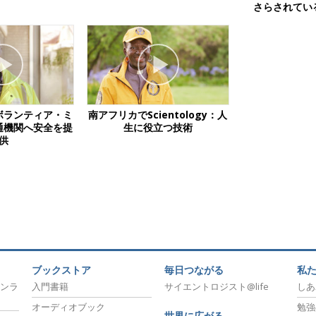
さらされてい
gyボランティア・ミ
南アフリカでScientology：人
通機関へ安全を提
生に役立つ技術
供
ブックストア
毎日つながる
私
ンラ
入門書籍
サイエントロジスト@life
しあ
オーディオブック
勉強
世界に広がる