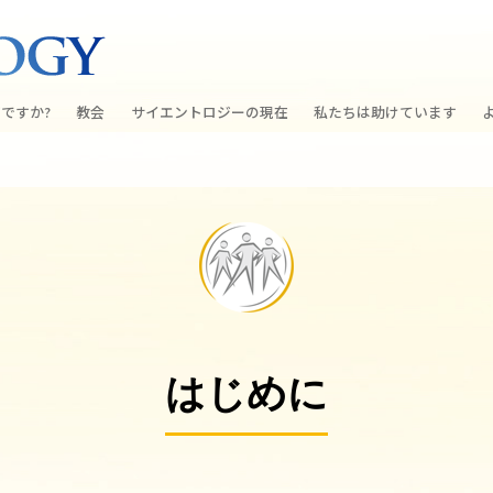
ですか?
教会
サイエントロジーの
現在
私たちは助けています
教会を探す
グランド・オープニング
しあわせへの道
入門の
条と規律
新しい理想のサイエントロジー教会
Scientology・イベント
アプライド･スカラスティッ
オーデ
ちが語るサイエ
上級
デビッド･ミスキャベッジ氏—
クリミノン
一般向
オーガニゼーション
Scientologyの教会指導者
ナルコノン
入門フ
会いましょう
フラッグ･ランド･ベース
真実を知ってください：薬
初級の
フリーウィンズ
はじめに
ユナイテッド･フォー･ヒュ
本原理
サイエントロジーを
ツ
世界にもたらす
紹介
市民の人権擁護の会
サイエントロジー･ボランテ