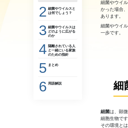
細菌やウイル
偉大さとは何か?
2
細菌やウイルスと
かった場合、
は何でしょう？
あります。
3
細菌やウイル
細菌やウイルスは
どのように広がる
一歩です。
のか
直接的な接触
4
隔離されている人
間接的な接触
と一緒にいる家族
のための指針
空中浮遊
掃除と消毒
5
細菌やウイルスはどのように
まとめ
広がるのか
隔離された人の部屋
浴室とトイレ
細
6
食器
用語解説
ごみ
洗濯
細菌
は、顕微
細胞
生物です
その環境とは