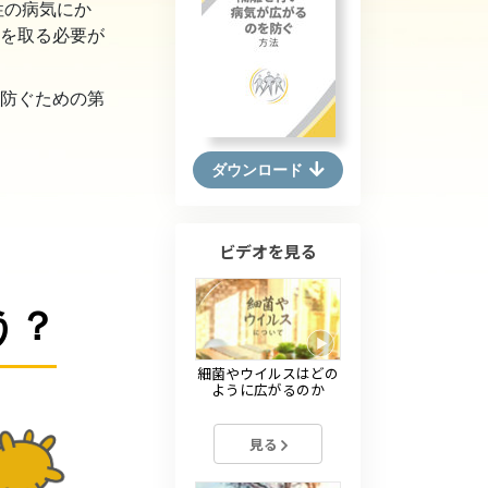
性の病気にか
薬物に対する解決策
を取る必要が
子ども
防ぐための第
職場のためのツール
エシックスとコンディション
ダウンロード
抑圧の原因
調査
ビデオを見る
組織化の基礎
う？
広報活動の基礎
細菌やウイルスはどの
ターゲットとゴール
ように広がるのか
勉強の技術
見る
コミュニケーション