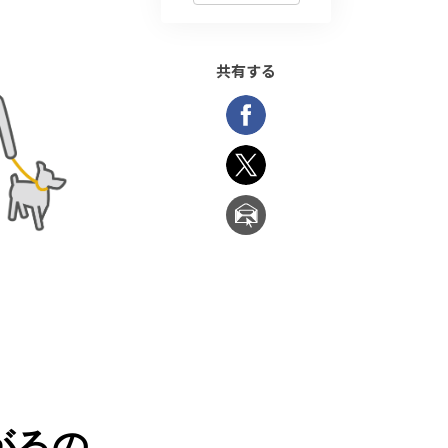
共有する
がるの