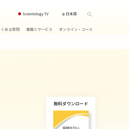
Scientology TV
日本語
よくある質問
書籍とサービス
オンライン・コース
書籍
背景と基本原理
どのように対立を解決するか
クス
ィオブック
教会の内部
存在のダイナミックス
け講演
サイエントロジーの組織
理解を構成するもの
ィルム
危険な環境に対する解決策
物
サービス
病気やけがのためのアシスト
ーマンライ
高潔さと正直さ
無料ダウンロード
結婚
感情のトーン・スケール
ィア･ミニ