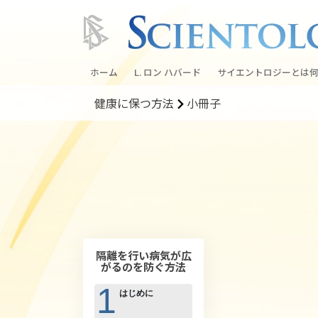
ホーム
L. ロン ハバード
サイエントロジーとは
何
健康に保つ方法
小冊子
信条と実践
サイエントロジーの信
サイエントロジストた
ントロジー
サイエントロジストに
教会の内部
隔離を行い病気が広
サイエントロジーの基
がるのを防ぐ方法
ダイアネティックスの
1
はじめに
愛と憎しみ ―