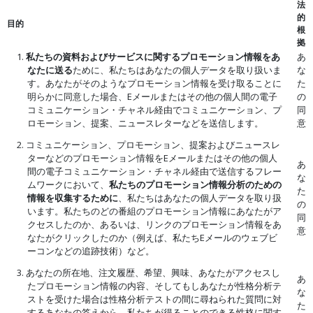
法
的
目的
根
拠
1.
私たちの資料およびサービスに関するプロモーション情報をあ
あ
なたに送る
ために、私たちはあなたの個人データを取り扱いま
な
す。あなたがそのようなプロモーション情報を受け取ることに
た
明らかに同意した場合、Eメールまたはその他の個人間の電子
の
コミュニケーション・チャネル経由でコミュニケーション、プ
同
ロモーション、提案、ニュースレターなどを送信します。
意
2. コミュニケーション、プロモーション、提案およびニュースレ
ターなどのプロモーション情報をEメールまたはその他の個人
あ
間の電子コミュニケーション・チャネル経由で送信するフレー
な
ムワークにおいて、
私たちのプロモーション情報分析のための
た
情報を収集するために
、私たちはあなたの個人データを取り扱
の
います。私たちのどの番組のプロモーション情報にあなたがア
同
クセスしたのか、あるいは、リンクのプロモーション情報をあ
意
なたがクリックしたのか（例えば、私たちEメールのウェブビ
ーコンなどの追跡技術）など。
3. あなたの所在地、注文履歴、希望、興味、あなたがアクセスし
あ
たプロモーション情報の内容、そしてもしあなたが性格分析テ
な
ストを受けた場合は性格分析テストの間に尋ねられた質問に対
た
するあなたの答えから、私たちが得ることのできる性格に関す