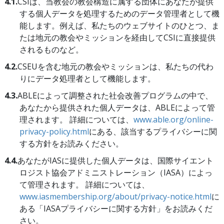
4.1.
CSIは、当教会の教会構造に属する団体にあなたが提供
する個人データを処理するためのデータ管理者として機
能します。例えば、私たちのウェブサイトのひとつ、ま
たは地元の教会やミッションを経由してCSIに直接提供
されるものなど。
4.2.
CSEUを含む地元の教会やミッションは、私たちの代わ
りにデータ処理者として機能します。
4.3.
ABLEによって調整された社会改善プログラムの中で、
あなたから提供された個人データは、ABLEによって管
理されます。 詳細については、
www.able.org/online-
privacy-policy.html
にある、該当するプライバシーに関
する方針をお読みください。
4.4.
あなたがIASに提供した個人データは、国際サイエント
ロジスト協会アドミニストレーション（IASA）によっ
て管理されます。 詳細については、
www.iasmembership.org/about/privacy-notice.html
に
ある「IASAプライバシーに関する方針」をお読みくだ
さい。