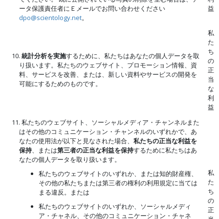
ータ保護責任者にＥメールでお問い合わせください
益
dpo@scientology.net
。
私
た
ち
10.
統計分析を実施
するために、私たちはあなたの個人データを取
の
り扱います。私たちのウェブサイト、プロモーション情報、資
正
料、サービスを改善、または、新しい資料やサービスの開発を
当
可能にするためのものです。
な
利
益
11. 私たちのウェブサイト、ソーシャルメディア・チャンネルまた
はその他のコミュニケーション・チャンネルのいずれかで、あ
なたの使用法が以下と見なされた場合、
私たちの正当な利益を
保持
、または
第三者の正当な利益を保持
するために私たちはあ
なたの個人データを取り扱います。
私
私たちのウェブサイトのいずれか、または知的財産権、
た
その他の私たちまたは第三者の権利の利用規定に当ては
ち
まる違反。または
の
私たちのウェブサイトのいずれか、ソーシャルメディ
正
ア・チャネル、その他のコミュニケーション・チャネ