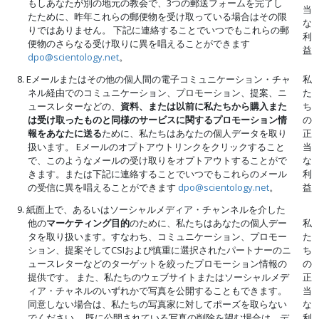
もしあなたが別の地元の教会で、3つの郵送フォームを完了し
当
たために、昨年これらの郵便物を受け取っている場合はその限
な
りではありません。 下記に連絡することでいつでもこれらの郵
利
便物のさらなる受け取りに異を唱えることができます
益
dpo@scientology.net
。
8. Eメールまたはその他の個人間の電子コミュニケーション・チャ
私
ネル経由でのコミュニケーション、プロモーション、提案、ニ
た
ュースレターなどの、
資料、または以前に私たちから購入また
ち
は受け取ったものと同様のサービスに関するプロモーション情
の
報をあなたに送る
ために、私たちはあなたの個人データを取り
正
扱います。 Eメールのオプトアウトリンクをクリックすること
当
で、このようなメールの受け取りをオプトアウトすることがで
な
きます。または下記に連絡することでいつでもこれらのメール
利
の受信に異を唱えることができます
dpo@scientology.net
。
益
9. 紙面上で、あるいはソーシャルメディア・チャンネルを介した
他の
マーケティング目的
のために、私たちはあなたの個人デー
私
タを取り扱います。すなわち、コミュニケーション、プロモー
た
ション、提案そしてCSIおよび慎重に選択されたパートナーのニ
ち
ュースレターなどのターゲットを絞ったプロモーション情報の
の
提供です。 また、私たちのウェブサイトまたはソーシャルメデ
正
ィア・チャネルのいずれかで写真を公開することもできます。
当
同意しない場合は、私たちの写真家に対してポーズを取らない
な
でください。 既に公開されている写真の削除を望む場合は、デ
利