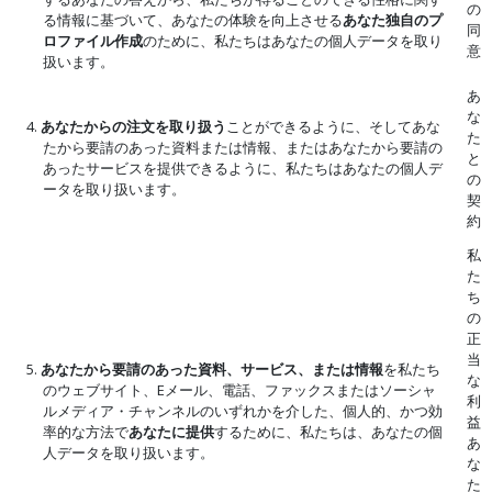
の
る情報に基づいて、あなたの体験を向上させる
あなた独自のプ
同
ロファイル作成
のために、私たちはあなたの個人データを取り
意
扱います。
あ
な
4.
あなたからの注文を取り扱う
ことができるように、そしてあな
た
たから要請のあった資料または情報、またはあなたから要請の
と
あったサービスを提供できるように、私たちはあなたの個人デ
の
ータを取り扱います。
契
約
私
た
ち
の
正
当
5.
あなたから要請のあった資料、サービス、または情報
を私たち
な
のウェブサイト、Eメール、電話、ファックスまたはソーシャ
利
ルメディア・チャンネルのいずれかを介した、個人的、かつ効
益
率的な方法で
あなたに提供
するために、私たちは、あなたの個
あ
人データを取り扱います。
な
た