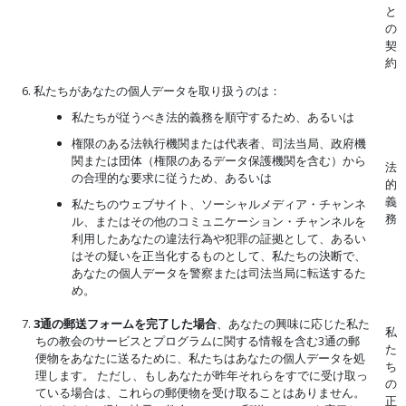
と
の
契
約
6. 私たちがあなたの個人データを取り扱うのは：
私たちが従うべき法的義務を順守するため、あるいは
権限のある法執行機関または代表者、司法当局、政府機
関または団体（権限のあるデータ保護機関を含む）から
法
の合理的な要求に従うため、あるいは
的
義
私たちのウェブサイト、ソーシャルメディア・チャンネ
務
ル、またはその他のコミュニケーション・チャンネルを
利用したあなたの違法行為や犯罪の証拠として、あるい
はその疑いを正当化するものとして、私たちの決断で、
あなたの個人データを警察または司法当局に転送するた
め。
7.
3通の郵送フォームを完了した場合
、あなたの興味に応じた私た
私
ちの教会のサービスとプログラムに関する情報を含む3通の郵
た
便物をあなたに送るために、私たちはあなたの個人データを処
ち
理します。 ただし、もしあなたが昨年それらをすでに受け取っ
の
ている場合は、これらの郵便物を受け取ることはありません。
正