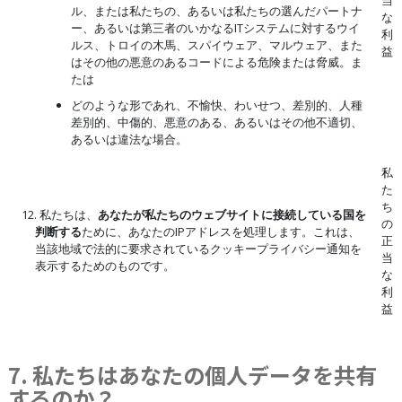
当
ル、または私たちの、あるいは私たちの選んだパートナ
な
ー、あるいは第三者のいかなるITシステムに対するウイ
利
ルス、トロイの木馬、スパイウェア、マルウェア、また
益
はその他の悪意のあるコードによる危険または脅威。ま
たは
どのような形であれ、不愉快、わいせつ、差別的、人種
差別的、中傷的、悪意のある、あるいはその他不適切、
あるいは違法な場合。
私
た
ち
12. 私たちは、
あなたが私たちのウェブサイトに接続している国を
の
判断する
ために、あなたのIPアドレスを処理します。これは、
正
当該地域で法的に要求されているクッキープライバシー通知を
当
表示するためのものです。
な
利
益
7. 私たちはあなたの個人データを共有
するのか？