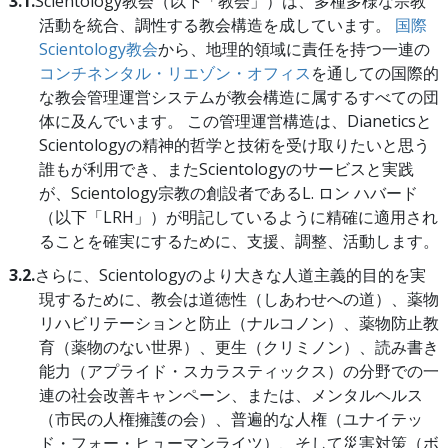
3.1.
Scientology教会（以下「教会」）は、多種多様な宗教
活動を統合、調性する教会構造を成しています。
国際
Scientology教会
から、地理的領域に責任を持つ一連の
コンチネンタル・リエゾン・オフィス
を通しての国際的
な教会管理運営システムが教会構造に属するすべての団
体に及んでいます。 この管理運営構造は、Dianeticsと
Scientologyの精神的哲学と技術を受け取りたいと思う
誰もが利用でき、またScientologyのサービスと実践
が、Scientology宗教の創設者であるL. ロン ハバード
（以下「LRH」）が明記しているように精確に適用され
ることを確実にするために、支援、調整、活動します。
3.2.
さらに、Scientologyのより大きな人道主義的目的を実
現するために、教会は道徳性（しあわせへの道）、薬物
リハビリテーションと防止（ナルコノン）、薬物防止教
育（薬物のない世界）、更生（クリミノン）、読み書き
能力（アプライド・スカラスティックス）の分野での一
連の社会改善キャンペーン、または、メンタルヘルス
（市民の人権擁護の会）、普遍的な人権（ユナイテッ
ド・フォー・ヒューマンライツ）、そして災害対策（ボ